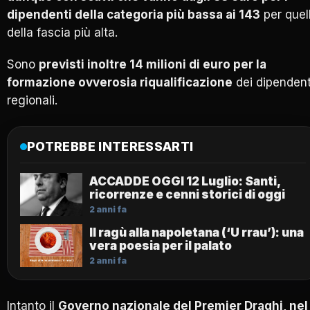
dipendenti della categoria più bassa ai 143
per quell
della fascia più alta.
Sono
previsti inoltre 14 milioni di euro per la
formazione ovverosia riqualificazione
dei dipendent
regionali.
POTREBBE INTERESSARTI
ACCADDE OGGI 12 Luglio: Santi,
ricorrenze e cenni storici di oggi
2 anni fa
Il ragù alla napoletana (‘U rrau’): una
vera poesia per il palato
2 anni fa
Intanto il
Governo nazionale del Premier Draghi, nel