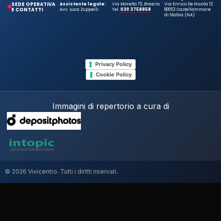
SEDE OPERATIVA
Assistente legale:
Via Moretto 70, Brescia
Via Enrico De Nicola 12
E CONTATTI
Avv. Luca Zuppelli
Tel.
030 3758858
80053 Castellammare
di Stabia (NA)
Privacy Policy
Cookie Policy
Immagini di repertorio a cura di
© 2026 Vivicentro. Tutti i diritti riservati.