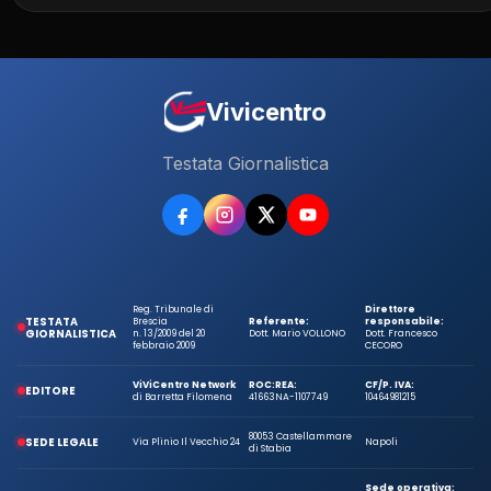
Vivicentro
Testata Giornalistica
Reg. Tribunale di
Direttore
TESTATA
Brescia
Referente:
responsabile:
GIORNALISTICA
n. 13/2009 del 20
Dott. Mario VOLLONO
Dott. Francesco
febbraio 2009
CECORO
ViViCentro Network
ROC:
REA:
CF/P. IVA:
EDITORE
di Barretta Filomena
41663
NA-1107749
10464981215
80053 Castellammare
SEDE LEGALE
Via Plinio Il Vecchio 24
Napoli
di Stabia
Sede operativa: