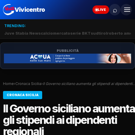
⌕
Vivicentro
LIVE
TRENDING:
Juve Stabia News
calciomercato
serie BKT
sudtirol
roberto amod
PUBBLICITÀ
Home
›
Cronaca Sicilia
›
Il Governo siciliano aumenta gli stipendi ai dipendenti
CRONACA SICILIA
Il Governo siciliano aumenta
gli stipendi ai dipendenti
regionali