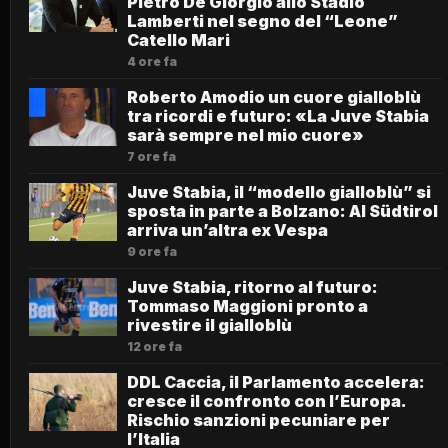
Pietro De Giorgio allo Stadio
Lamberti nel segno del “Leone”
Catello Mari
4 ore fa
Roberto Amodio un cuore gialloblù
tra ricordi e futuro: «La Juve Stabia
sarà sempre nel mio cuore»
7 ore fa
Juve Stabia, il “modello gialloblù” si
sposta in parte a Bolzano: Al Südtirol
arriva un’altra ex Vespa
9 ore fa
Juve Stabia, ritorno al futuro:
Tommaso Maggioni pronto a
rivestire il gialloblù
12 ore fa
DDL Caccia, il Parlamento accelera:
cresce il confronto con l’Europa.
Rischio sanzioni pecuniare per
l’Italia