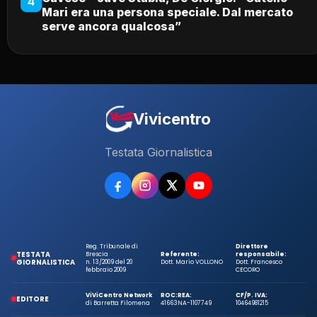
4
Mari era una persona speciale. Dal mercato
serve ancora qualcosa”
Vivicentro
Testata Giornalistica
Reg. Tribunale di
Direttore
TESTATA
Brescia
Referente:
responsabile:
GIORNALISTICA
n. 13/2009 del 20
Dott. Mario VOLLONO
Dott. Francesco
febbraio 2009
CECORO
ViViCentro Network
ROC:
REA:
CF/P. IVA:
EDITORE
di Barretta Filomena
41663
NA-1107749
10464981215