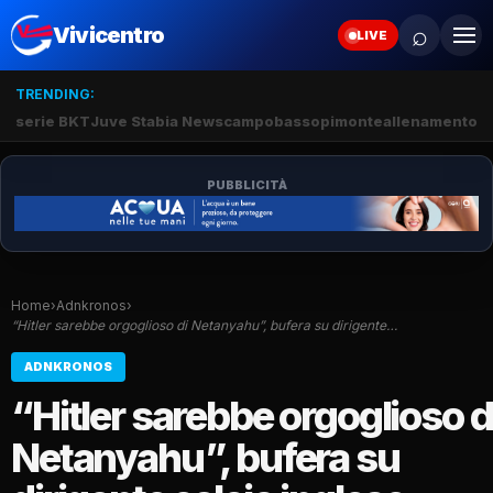
⌕
Vivicentro
LIVE
TRENDING:
serie BKT
Juve Stabia News
campobasso
pimonte
allenamento c
PUBBLICITÀ
Home
›
Adnkronos
›
“Hitler sarebbe orgoglioso di Netanyahu”, bufera su dirigente…
ADNKRONOS
“Hitler sarebbe orgoglioso d
Netanyahu”, bufera su