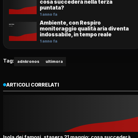
cosa succederà nella terza
puntata?
1 anno fa
Ambiente, con Respiro
monitoraggio qualità aria diventa
indossabile, in tempo reale
1 anno fa
Tag:
adnkronos
ultimora
ARTICOLI CORRELATI
Isola dei famosi, stasera 21 maggio: cosa succederà