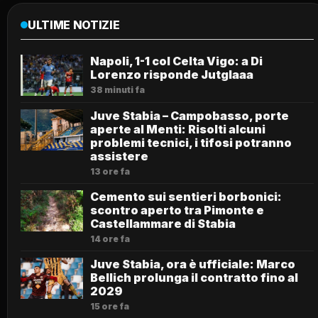
ULTIME NOTIZIE
Napoli, 1-1 col Celta Vigo: a Di
Lorenzo risponde Jutglaaa
38 minuti fa
Juve Stabia – Campobasso, porte
aperte al Menti: Risolti alcuni
problemi tecnici, i tifosi potranno
assistere
13 ore fa
Cemento sui sentieri borbonici:
scontro aperto tra Pimonte e
Castellammare di Stabia
14 ore fa
Juve Stabia, ora è ufficiale: Marco
Bellich prolunga il contratto fino al
2029
15 ore fa