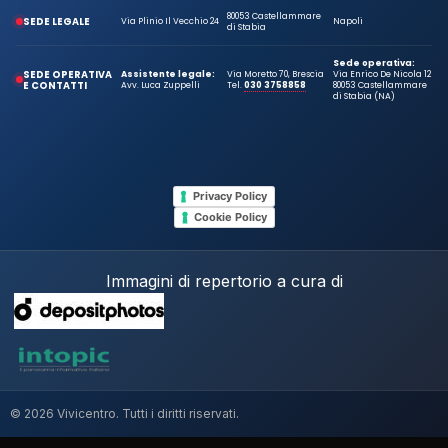
80053 Castellammare
SEDE LEGALE
Via Plinio Il Vecchio 24
Napoli
di Stabia
Sede operativa:
SEDE OPERATIVA
Assistente legale:
Via Moretto 70, Brescia
Via Enrico De Nicola 12
E CONTATTI
Avv. Luca Zuppelli
Tel.
030 3758858
80053 Castellammare
di Stabia (NA)
Privacy Policy
Cookie Policy
Immagini di repertorio a cura di
© 2026 Vivicentro. Tutti i diritti riservati.