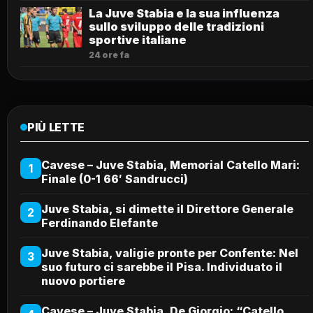
La Juve Stabia e la sua influenza
sullo sviluppo delle tradizioni
sportive italiane
24 ore fa
PIÙ LETTE
Cavese – Juve Stabia, Memorial Catello Mari:
1
Finale (0-1 66′ Sandrucci)
Juve Stabia, si dimette il Direttore Generale
2
Ferdinando Elefante
Juve Stabia, valigie pronte per Confente: Nel
3
suo futuro ci sarebbe il Pisa. Individuato il
nuovo portiere
Cavese – Juve Stabia, De Giorgio: “Catello