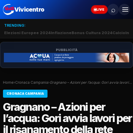
⌕
Vivicentro
LIVE
TRENDING:
Elezioni Europee 2024
Inflazione
Bonus Cultura 2024
Calcio
Inte
PUBBLICITÀ
Home
›
Cronaca Campania
›
Gragnano – Azioni per l’acqua: Gori avvia lavori…
CRONACA CAMPANIA
Gragnano – Azioni per
l’acqua: Gori avvia lavori per
il risanamento della rete