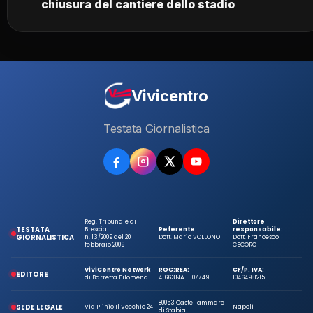
chiusura del cantiere dello stadio
Vivicentro
Testata Giornalistica
Reg. Tribunale di
Direttore
TESTATA
Brescia
Referente:
responsabile:
GIORNALISTICA
n. 13/2009 del 20
Dott. Mario VOLLONO
Dott. Francesco
febbraio 2009
CECORO
ViViCentro Network
ROC:
REA:
CF/P. IVA:
EDITORE
di Barretta Filomena
41663
NA-1107749
10464981215
80053 Castellammare
SEDE LEGALE
Via Plinio Il Vecchio 24
Napoli
di Stabia