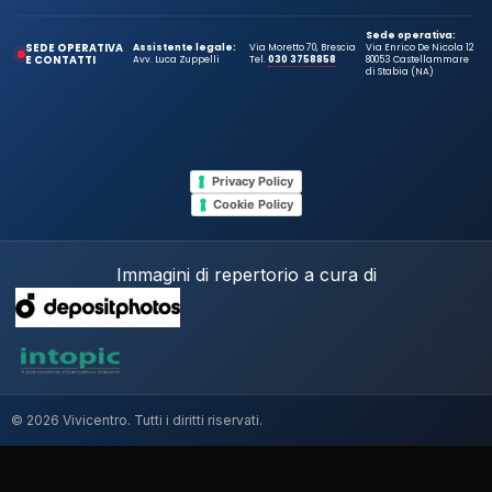
Sede operativa:
SEDE OPERATIVA
Assistente legale:
Via Moretto 70, Brescia
Via Enrico De Nicola 12
E CONTATTI
Avv. Luca Zuppelli
Tel.
030 3758858
80053 Castellammare
di Stabia (NA)
Privacy Policy
Cookie Policy
Immagini di repertorio a cura di
© 2026 Vivicentro. Tutti i diritti riservati.