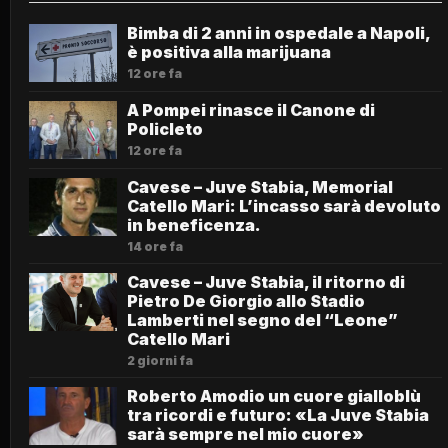
Bimba di 2 anni in ospedale a Napoli,
è positiva alla marijuana
12 ore fa
A Pompei rinasce il Canone di
Policleto
12 ore fa
Cavese – Juve Stabia, Memorial
Catello Mari: L’incasso sarà devoluto
in beneficenza.
14 ore fa
Cavese – Juve Stabia, il ritorno di
Pietro De Giorgio allo Stadio
Lamberti nel segno del “Leone”
Catello Mari
2 giorni fa
Roberto Amodio un cuore gialloblù
tra ricordi e futuro: «La Juve Stabia
sarà sempre nel mio cuore»