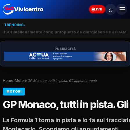
⌕
Vivicentro
LIVE
TRENDING:
ISCHIA
allenamento congiunto
pietro de giorgio
serie BKT
CAMP
PUBBLICITÀ
Home
›
Motori
›
GP Monaco, tutti in pista. Gli appuntamenti
MOTORI
GP Monaco, tutti in pista. G
La Formula 1 torna in pista e lo fa sul tracci
Montecarlo. Scopriamo gli appuntamenti