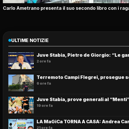
Carlo Ametrano presenta il suo secondo libro con i ra
ULTIME NOTIZIE
Juve Stabia, Pietro de Giorgio: “Le gam
2 ore fa
Terremoto Campi Flegrei, prosegue s
6 ore fa
Juve Stabia, prove generali al “Menti”
19 ore fa
LA MaGiCa TORNA A CASA: Andrea Carne
21 ore fa