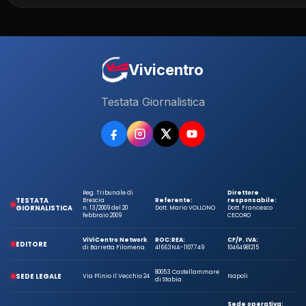
Vivicentro
Testata Giornalistica
Reg. Tribunale di
Direttore
TESTATA
Brescia
Referente:
responsabile:
GIORNALISTICA
n. 13/2009 del 20
Dott. Mario VOLLONO
Dott. Francesco
febbraio 2009
CECORO
ViViCentro Network
ROC:
REA:
CF/P. IVA:
EDITORE
di Barretta Filomena
41663
NA-1107749
10464981215
80053 Castellammare
SEDE LEGALE
Via Plinio Il Vecchio 24
Napoli
di Stabia
Sede operativa: