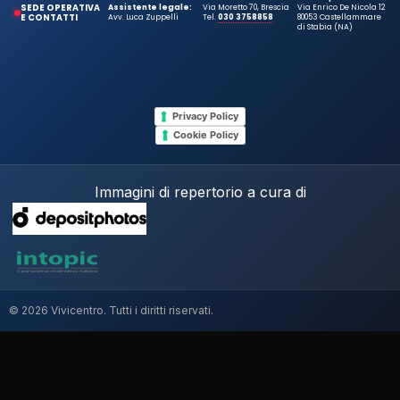
SEDE OPERATIVA
Assistente legale:
Via Moretto 70, Brescia
Via Enrico De Nicola 12
E CONTATTI
Avv. Luca Zuppelli
Tel.
030 3758858
80053 Castellammare
di Stabia (NA)
Privacy Policy
Cookie Policy
Immagini di repertorio a cura di
© 2026 Vivicentro. Tutti i diritti riservati.