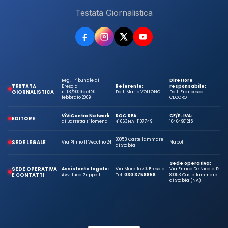
Testata Giornalistica
Reg. Tribunale di
Direttore
TESTATA
Brescia
Referente:
responsabile:
GIORNALISTICA
n. 13/2009 del 20
Dott. Mario VOLLONO
Dott. Francesco
febbraio 2009
CECORO
ViViCentro Network
ROC:
REA:
CF/P. IVA:
EDITORE
di Barretta Filomena
41663
NA-1107749
10464981215
80053 Castellammare
SEDE LEGALE
Via Plinio Il Vecchio 24
Napoli
di Stabia
Sede operativa:
SEDE OPERATIVA
Assistente legale:
Via Moretto 70, Brescia
Via Enrico De Nicola 12
E CONTATTI
Avv. Luca Zuppelli
Tel.
030 3758858
80053 Castellammare
di Stabia (NA)