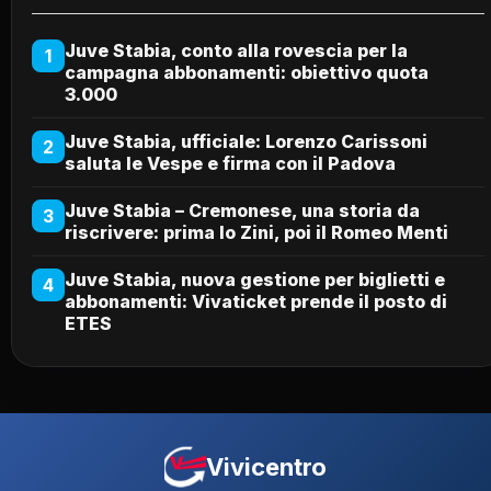
Juve Stabia, conto alla rovescia per la
1
campagna abbonamenti: obiettivo quota
3.000
Juve Stabia, ufficiale: Lorenzo Carissoni
2
saluta le Vespe e firma con il Padova
Juve Stabia – Cremonese, una storia da
3
riscrivere: prima lo Zini, poi il Romeo Menti
Juve Stabia, nuova gestione per biglietti e
4
abbonamenti: Vivaticket prende il posto di
ETES
Vivicentro