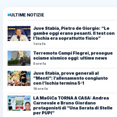
ULTIME NOTIZIE
Juve Stabia, Pietro de Giorgio: “Le
gambe oggi erano pesanti. Il test con
l’Ischia era soprattutto fisico”
1 ora fa
Terremoto Campi Flegrei, prosegue
sciame sismico oggi: ultime news
5 ore fa
Juve Stabia, prove generali al
“Menti”: l’allenamento congiunto
con l’Ischia termina 5-1
18 ore fa
LA MaGiCa TORNA A CASA: Andrea
Carnevale e Bruno Giordano
protagonisti di “Una Serata di Stelle
per PUPI”