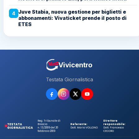
Juve Stabia, nuova gestione per biglietti e
4
abbonamenti: Vivaticket prende il posto di
ETES
Vivicentro
Testata Giornalistica
Reg. Tribunale di
Direttore
TESTATA
Brescia
Referente:
responsabile:
GIORNALISTICA
n. 13/2009 del 20
Dott. Mario VOLLONO
Dott. Francesco
febbraio 2009
CECORO