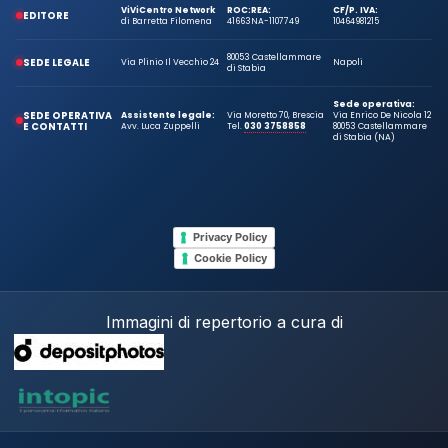
ViViCentro Network
ROC:
REA:
CF/P. IVA:
EDITORE
di Barretta Filomena
41663
NA-1107749
10464981215
80053 Castellammare
SEDE LEGALE
Via Plinio Il Vecchio 24
Napoli
di Stabia
Sede operativa:
SEDE OPERATIVA
Assistente legale:
Via Moretto 70, Brescia
Via Enrico De Nicola 12
E CONTATTI
Avv. Luca Zuppelli
Tel.
030 3758858
80053 Castellammare
di Stabia (NA)
Privacy Policy
Cookie Policy
Immagini di repertorio a cura di