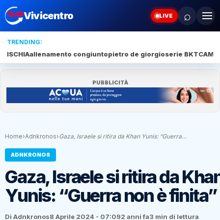
⌕
Vivicentro
LIVE
TRENDING:
ISCHIA
allenamento congiunto
pietro de giorgio
serie BKT
CAMP
PUBBLICITÀ
Home
›
Adnkronos
›
Gaza, Israele si ritira da Khan Yunis: “Guerra…
ADNKRONOS
Gaza, Israele si ritira da Kha
Yunis: “Guerra non è finita”
Di Adnkronos
8 Aprile 2024 - 07:09
2 anni fa
3 min di lettura