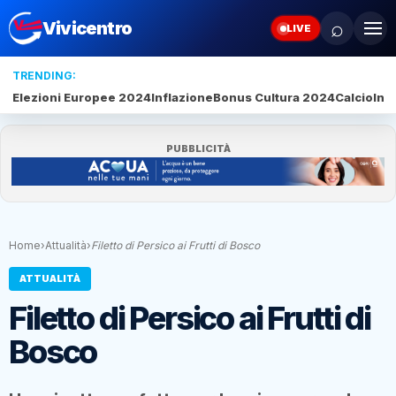
⌕
Vivicentro
LIVE
TRENDING:
Elezioni Europee 2024
Inflazione
Bonus Cultura 2024
Calcio
Inte
PUBBLICITÀ
Home
›
Attualità
›
Filetto di Persico ai Frutti di Bosco
ATTUALITÀ
Filetto di Persico ai Frutti di
Bosco