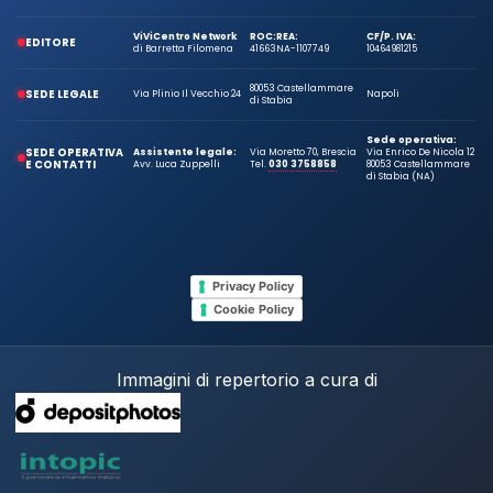
ViViCentro Network
ROC:
REA:
CF/P. IVA:
EDITORE
di Barretta Filomena
41663
NA-1107749
10464981215
80053 Castellammare
SEDE LEGALE
Via Plinio Il Vecchio 24
Napoli
di Stabia
Sede operativa:
SEDE OPERATIVA
Assistente legale:
Via Moretto 70, Brescia
Via Enrico De Nicola 12
E CONTATTI
Avv. Luca Zuppelli
Tel.
030 3758858
80053 Castellammare
di Stabia (NA)
Privacy Policy
Cookie Policy
Immagini di repertorio a cura di