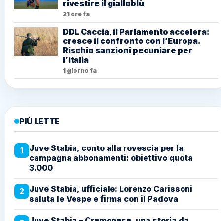
rivestire il gialloblù
21 ore fa
DDL Caccia, il Parlamento accelera:
cresce il confronto con l’Europa.
Rischio sanzioni pecuniare per
l’Italia
1 giorno fa
PIÙ LETTE
Juve Stabia, conto alla rovescia per la
1
campagna abbonamenti: obiettivo quota
3.000
Juve Stabia, ufficiale: Lorenzo Carissoni
2
saluta le Vespe e firma con il Padova
Juve Stabia – Cremonese, una storia da