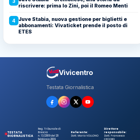
3
riscrivere: prima lo Zini, poi il Romeo Menti
Juve Stabia, nuova gestione per biglietti e
4
abbonamenti: Vivaticket prende il posto di
ETES
Vivicentro
Testata Giornalistica
Reg. Tribunale di
Direttore
TESTATA
Brescia
Referente:
responsabile:
GIORNALISTICA
n. 13/2009 del 20
Dott. Mario VOLLONO
Dott. Francesco
febbraio 2009
CECORO