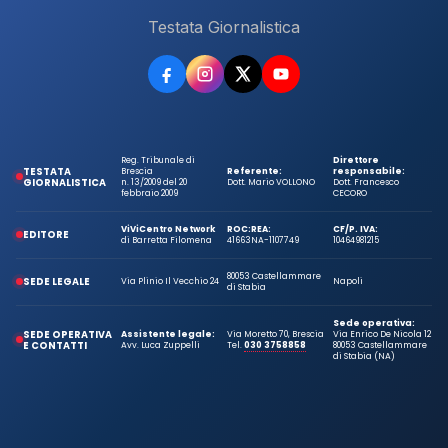
Testata Giornalistica
Reg. Tribunale di
Direttore
TESTATA
Brescia
Referente:
responsabile:
GIORNALISTICA
n. 13/2009 del 20
Dott. Mario VOLLONO
Dott. Francesco
febbraio 2009
CECORO
ViViCentro Network
ROC:
REA:
CF/P. IVA:
EDITORE
di Barretta Filomena
41663
NA-1107749
10464981215
80053 Castellammare
SEDE LEGALE
Via Plinio Il Vecchio 24
Napoli
di Stabia
Sede operativa:
SEDE OPERATIVA
Assistente legale:
Via Moretto 70, Brescia
Via Enrico De Nicola 12
E CONTATTI
Avv. Luca Zuppelli
Tel.
030 3758858
80053 Castellammare
di Stabia (NA)