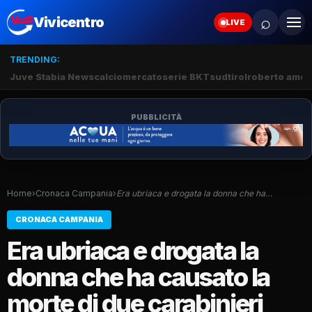
⌕
Vivicentro
LIVE
TRENDING:
Juve Stabia News
calciomercato
serie BKT
sudtirol
roberto amod
PUBBLICITÀ
Home
›
Cronaca Campania
›
Era ubriaca e drogata la donna che ha…
CRONACA CAMPANIA
Era ubriaca e drogata la
donna che ha causato la
morte di due carabinieri