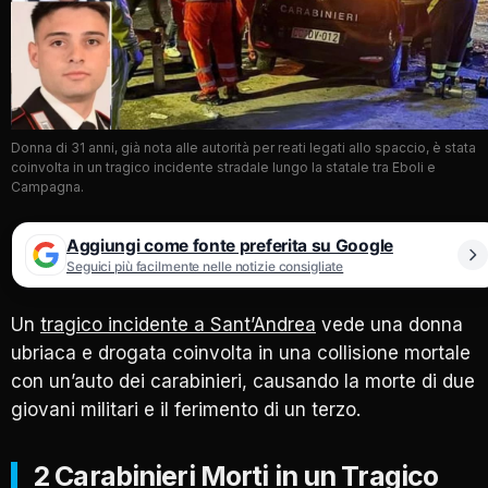
Donna di 31 anni, già nota alle autorità per reati legati allo spaccio, è stata
coinvolta in un tragico incidente stradale lungo la statale tra Eboli e
Campagna.
Aggiungi come fonte preferita su Google
Seguici più facilmente nelle notizie consigliate
Un
tragico incidente a Sant’Andrea
vede una donna
ubriaca e drogata coinvolta in una collisione mortale
con un’auto dei carabinieri, causando la morte di due
giovani militari e il ferimento di un terzo.
2 Carabinieri Morti in un Tragico