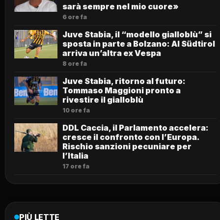
sarà sempre nel mio cuore»
6 ore fa
Juve Stabia, il “modello gialloblù” si
sposta in parte a Bolzano: Al Südtirol
arriva un’altra ex Vespa
8 ore fa
Juve Stabia, ritorno al futuro:
Tommaso Maggioni pronto a
rivestire il gialloblù
10 ore fa
DDL Caccia, il Parlamento accelera:
cresce il confronto con l’Europa.
Rischio sanzioni pecuniare per
l’Italia
17 ore fa
PIÙ LETTE