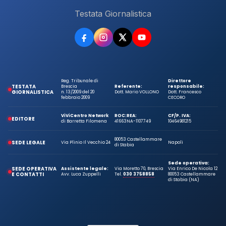
Testata Giornalistica
Reg. Tribunale di
Direttore
TESTATA
Brescia
Referente:
responsabile:
GIORNALISTICA
n. 13/2009 del 20
Dott. Mario VOLLONO
Dott. Francesco
febbraio 2009
CECORO
ViViCentro Network
ROC:
REA:
CF/P. IVA:
EDITORE
di Barretta Filomena
41663
NA-1107749
10464981215
80053 Castellammare
SEDE LEGALE
Via Plinio Il Vecchio 24
Napoli
di Stabia
Sede operativa:
SEDE OPERATIVA
Assistente legale:
Via Moretto 70, Brescia
Via Enrico De Nicola 12
E CONTATTI
Avv. Luca Zuppelli
Tel.
030 3758858
80053 Castellammare
di Stabia (NA)