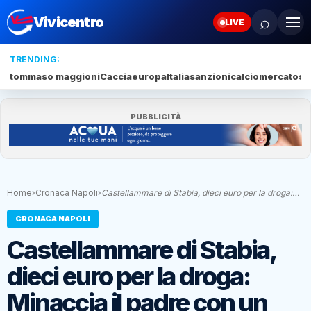
⌕
Vivicentro
LIVE
TRENDING:
tommaso maggioni
Caccia
europa
Italia
sanzioni
calciomercato
se
PUBBLICITÀ
Home
›
Cronaca Napoli
›
Castellammare di Stabia, dieci euro per la droga:…
CRONACA NAPOLI
Castellammare di Stabia,
dieci euro per la droga:
Minaccia il padre con un