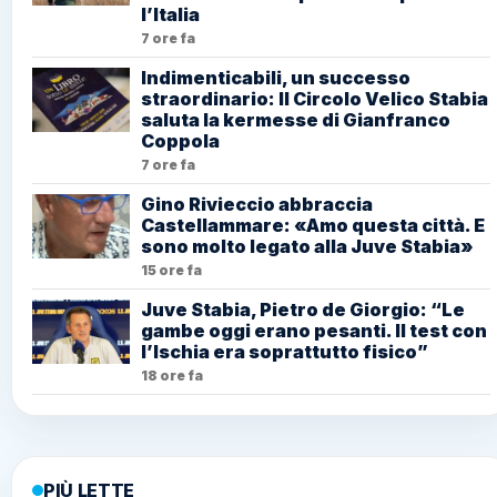
l’Italia
7 ore fa
Indimenticabili, un successo
straordinario: Il Circolo Velico Stabia
saluta la kermesse di Gianfranco
Coppola
7 ore fa
Gino Rivieccio abbraccia
Castellammare: «Amo questa città. E
sono molto legato alla Juve Stabia»
15 ore fa
Juve Stabia, Pietro de Giorgio: “Le
gambe oggi erano pesanti. Il test con
l’Ischia era soprattutto fisico”
18 ore fa
PIÙ LETTE