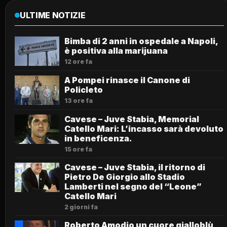
ULTIME NOTIZIE
Bimba di 2 anni in ospedale a Napoli,
è positiva alla marijuana
12 ore fa
A Pompei rinasce il Canone di
Policleto
13 ore fa
Cavese – Juve Stabia, Memorial
Catello Mari: L’incasso sarà devoluto
in beneficenza.
15 ore fa
Cavese – Juve Stabia, il ritorno di
Pietro De Giorgio allo Stadio
Lamberti nel segno del “Leone”
Catello Mari
2 giorni fa
Roberto Amodio un cuore gialloblù