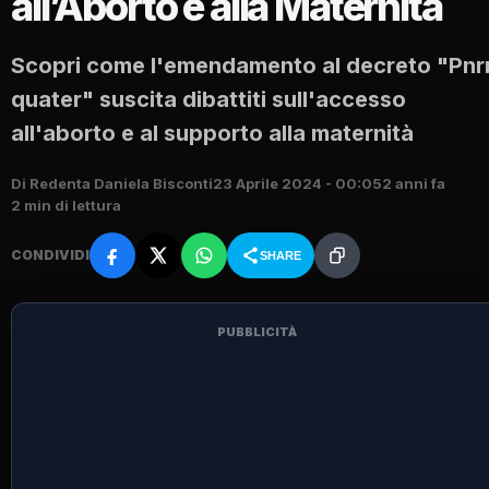
all’Aborto e alla Maternità
Scopri come l'emendamento al decreto "Pnr
quater" suscita dibattiti sull'accesso
all'aborto e al supporto alla maternità
Di Redenta Daniela Bisconti
23 Aprile 2024 - 00:05
2 anni fa
2 min di lettura
CONDIVIDI
SHARE
PUBBLICITÀ