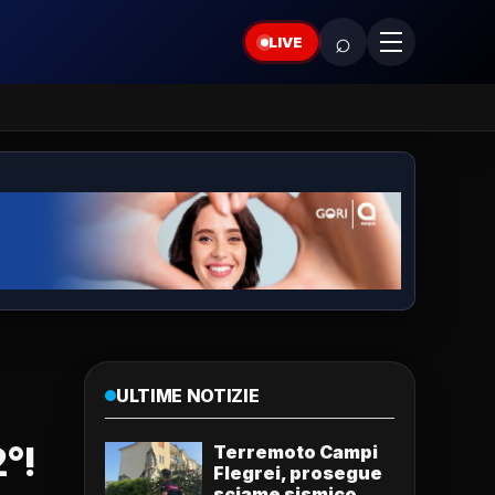
⌕
LIVE
ULTIME NOTIZIE
2°!
Terremoto Campi
Flegrei, prosegue
sciame sismico