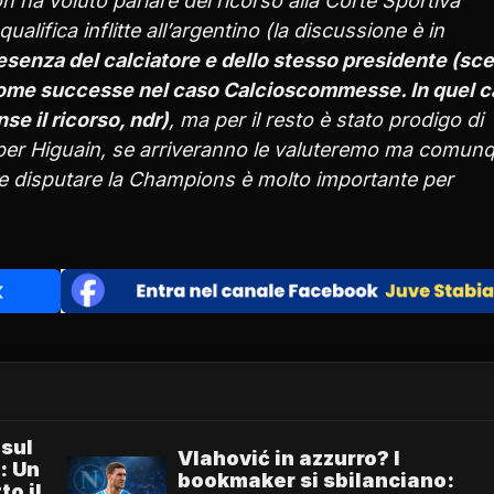
 ha voluto parlare del ricorso alla Corte Sportiva
qualifica inflitte all’argentino (la discussione è in
esenza del calciatore e dello stesso presidente (sce
b come successe nel caso Calcioscommesse. In quel 
nse il ricorso, ndr)
, ma per il resto è stato prodigo di
 per Higuain, se arriveranno le valuteremo ma comun
te disputare la Champions è molto importante per
 sul
Vlahović in azzurro? I
: Un
bookmaker si sbilanciano:
to il