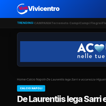
Vivicentro
TRENDING:
CAMPANIA
Terremoto Campi
Campi Flegrei
Fl
Home
›
Calcio Napoli
›
De Laurentiis lega Sarri e accarezza Higuai
CALCIO NAPOLI
De Laurentiis lega Sarri 