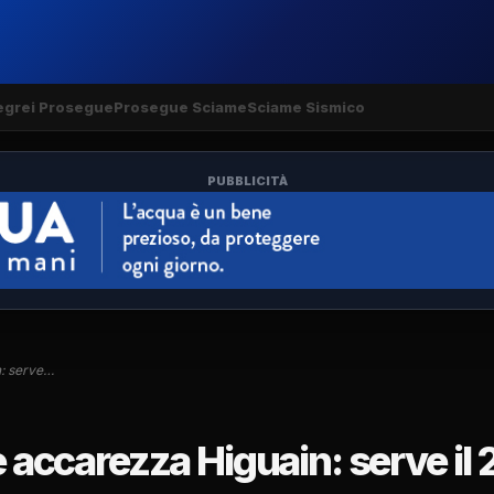
egrei Prosegue
Prosegue Sciame
Sciame Sismico
PUBBLICITÀ
n: serve…
e accarezza Higuain: serve il 