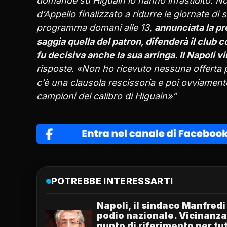
domande su Higuain lo hanno infastidito. Non
d’Appello finalizzato a ridurre le giornate di s
programma domani alle 13,
annunciata la pr
saggia quella del patron, difenderà il clu
fu decisiva anche la sua arringa. Il Napoli vi
risposte. «Non ho ricevuto nessuna offerta
c’è una clausola rescissoria e poi ovviamen
campioni del calibro di Higuain»”
POTREBBE INTERESSARTI
Napoli, il sindaco Manfredi
podio nazionale. Vicinanza
punto di riferimento per tut