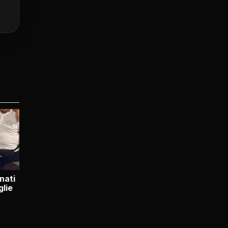
nati
glie