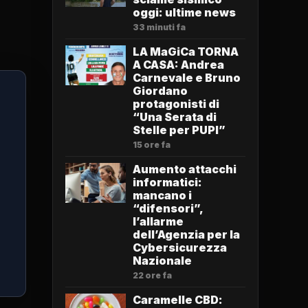
oggi: ultime news
33 minuti fa
LA MaGiCa TORNA
A CASA: Andrea
Carnevale e Bruno
Giordano
protagonisti di
“Una Serata di
Stelle per PUPI”
15 ore fa
Aumento attacchi
informatici:
mancano i
“difensori”,
l’allarme
dell’Agenzia per la
Cybersicurezza
Nazionale
22 ore fa
Caramelle CBD: