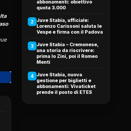
abbonamenti: obiettivo
quota 3.000
lta
Juve Stabia, ufficiale:
2
caso
Lorenzo Carissoni saluta le
Vespe e firma con il Padova
que
Juve Stabia – Cremonese,
3
una storia da riscrivere:
prima lo Zini, poi il Romeo
Menti
Juve Stabia, nuova
4
gestione per biglietti e
abbonamenti: Vivaticket
prende il posto di ETES