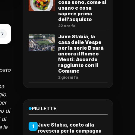
cosa sono, come si
usano e cosa
sapere prima
dell’acquisto
22 ore fa
Juve Stabia, la
casa delle Vespe
per la serie B sarà
ancora il Romeo
Menti: Accordo
raggiunto con il
posto
Comune
2 giorni fa
ha
gio.
per
PIÙ LETTE
no di
 di
Juve Stabia, conto alla
1
 le
rovescia per la campagna