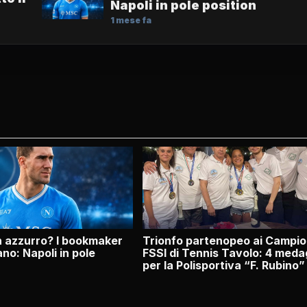
Napoli in pole position
1 mese fa
n azzurro? I bookmaker
Trionfo partenopeo ai Campio
ano: Napoli in pole
FSSI di Tennis Tavolo: 4 meda
per la Polisportiva “F. Rubino”