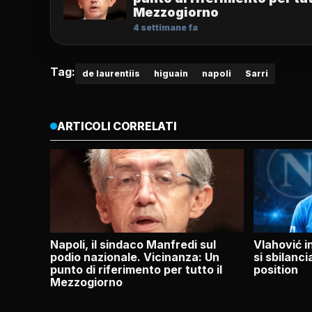
Mezzogiorno
4 settimane fa
Tag:
de laurentiis
higuain
napoli
Sarri
ARTICOLI CORRELATI
Napoli, il sindaco Manfredi sul
Vlahović i
podio nazionale. Vicinanza: Un
si sbilanci
punto di riferimento per tutto il
position
Mezzogiorno