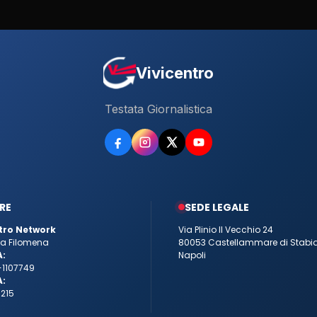
Vivicentro
Testata Giornalistica
RE
SEDE LEGALE
tro Network
Via Plinio Il Vecchio 24
tta Filomena
80053 Castellammare di Stabi
A:
Napoli
-1107749
A:
215