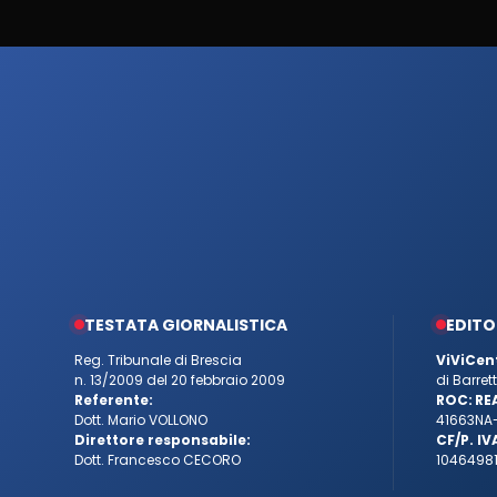
TESTATA GIORNALISTICA
EDITO
Reg. Tribunale di Brescia
ViViCen
n. 13/2009 del 20 febbraio 2009
di Barre
Referente:
ROC:
RE
Dott. Mario VOLLONO
41663
NA
Direttore responsabile:
CF/P. IV
Dott. Francesco CECORO
10464981