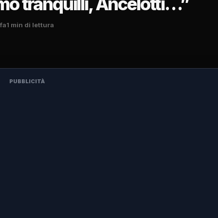
mo tranquilli, Ancelotti…”
 fa
1 min di lettura
PUBBLICITÀ