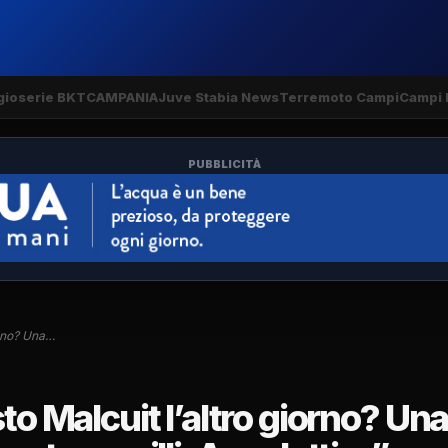
gio
serie BKT
CAMPANIA
Juve Stabia News
Terremoto Campi
Campi 
PUBBLICITÀ
iorno? Una…
to Malcuit l’altro giorno? Un