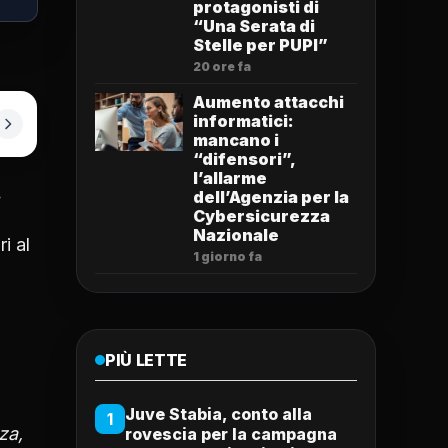
protagonisti di
“Una Serata di
Stelle per PUPI”
20 ore fa
Aumento attacchi
informatici:
mancano i
“difensori”,
l’allarme
…
dell’Agenzia per la
Cybersicurezza
Nazionale
i al
1 giorno fa
PIÙ LETTE
Juve Stabia, conto alla
1
za,
rovescia per la campagna