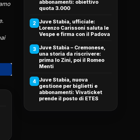
abbonamenti: obiettivo
tiamo
quota 3.000
e.
Juve Stabia, ufficiale:
2
Lorenzo Carissoni saluta le
Vespe e firma con il Padova
ai
Juve Stabia – Cremonese,
3
una storia da riscrivere:
prima lo Zini, poi il Romeo
Menti
Juve Stabia, nuova
4
gestione per biglietti e
abbonamenti: Vivaticket
prende il posto di ETES