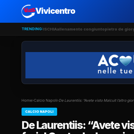
Vivicentro
TRENDING:
ISCHIA
allenamento congiunto
pietro de gior
Home
›
Calcio Napoli
›
De Laurentiis: “Avete visto Malcuit l’altro g
CALCIO NAPOLI
De Laurentiis: “Avete vis