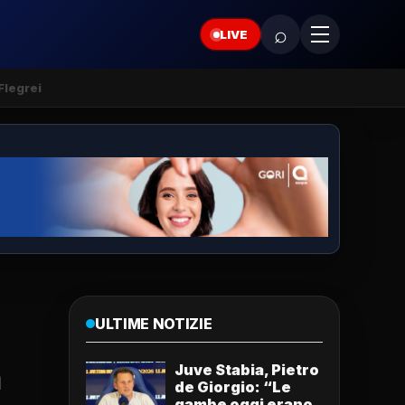
⌕
LIVE
Flegrei
ULTIME NOTIZIE
a
Juve Stabia, Pietro
de Giorgio: “Le
gambe oggi erano