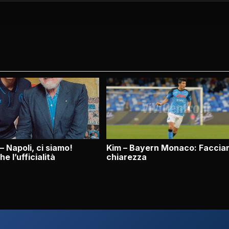
– Napoli, ci siamo!
Kim – Bayern Monaco: Facci
e l’ufficialità
chiarezza