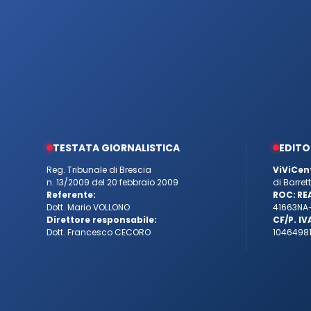
TESTATA GIORNALISTICA
EDITO
Reg. Tribunale di Brescia
ViViCen
n. 13/2009 del 20 febbraio 2009
di Barre
Referente:
ROC:
RE
Dott. Mario VOLLONO
41663
NA
Direttore responsabile:
CF/P. IV
Dott. Francesco CECORO
10464981