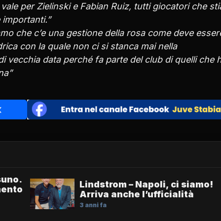
ale per Zielinski e Fabian Ruiz, tutti giocatori che s
importanti.”
mo che c’e una gestione della rosa come deve esser
drica con la quale non ci si stanca mai nella
 vecchia data perché fa parte del club di quelli che h
na”
suno.
Lindstrom – Napoli, ci siamo!
mento
Arriva anche l’ufficialità
3 anni fa