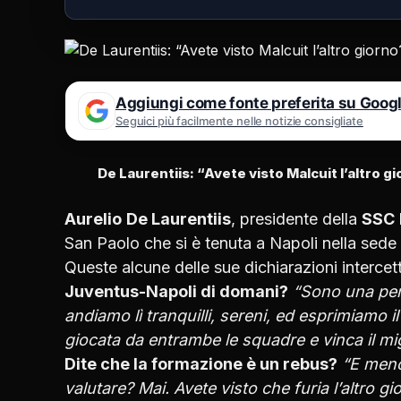
Aggiungi come fonte preferita su Goog
Seguici più facilmente nelle notizie consigliate
De Laurentiis: “Avete visto Malcuit l’altro g
Aurelio
De Laurentiis
, presidente della
SSC
San Paolo che si è tenuta a Napoli nella sede d
Queste alcune delle sue dichiarazioni intercet
Juventus-Napoli di domani?
“Sono una pers
andiamo lì tranquilli, sereni, ed esprimiamo il
giocata da entrambe le squadre e vinca il mig
Dite che la formazione è un rebus?
“E meno 
valutare? Mai. Avete visto che furia l’altro