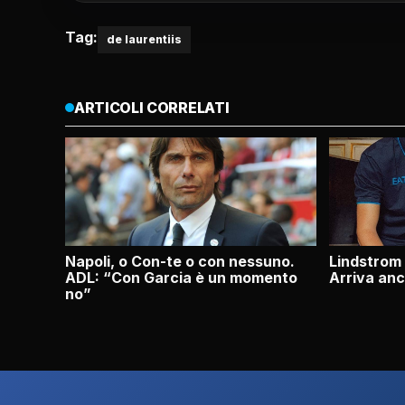
Tag:
de laurentiis
ARTICOLI CORRELATI
Napoli, o Con-te o con nessuno.
Lindstrom 
ADL: “Con Garcia è un momento
Arriva anch
no”