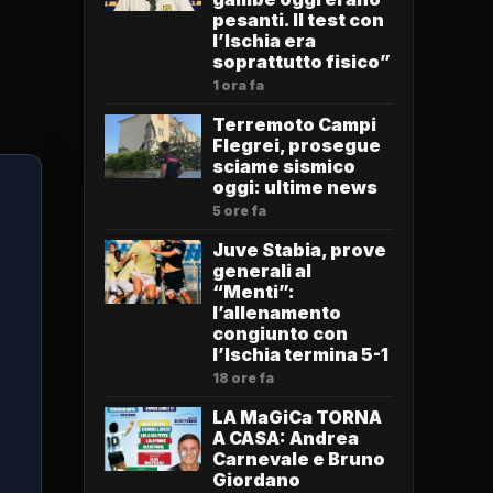
pesanti. Il test con
l’Ischia era
soprattutto fisico”
1 ora fa
Terremoto Campi
Flegrei, prosegue
sciame sismico
oggi: ultime news
5 ore fa
Juve Stabia, prove
generali al
“Menti”:
l’allenamento
congiunto con
l’Ischia termina 5-1
18 ore fa
LA MaGiCa TORNA
A CASA: Andrea
Carnevale e Bruno
Giordano