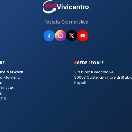
Vivicentro
Testata Giornalistica
RE
SEDE LEGALE
tro Network
Via Plinio Il Vecchio 24
tta Filomena
80053 Castellammare di Stabi
A:
Napoli
-1107749
A:
215