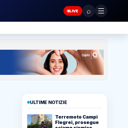
⌕
LIVE
ULTIME NOTIZIE
Terremoto Campi
Flegrei, prosegue
sciame sismico