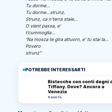
Tu dorme…
Tu dorme…strunz.
Strunz, ca n’terra staie…
O vient passa, e’
t’cummoglia…
‘Na mosca te gira attuorn, e’ tu stai la…
Povero
strunz”
POTREBBE INTERESSARTI
Bistecche con conti degni 
Tiffany. Dove? Ancora a
Venezia
9 anni fa