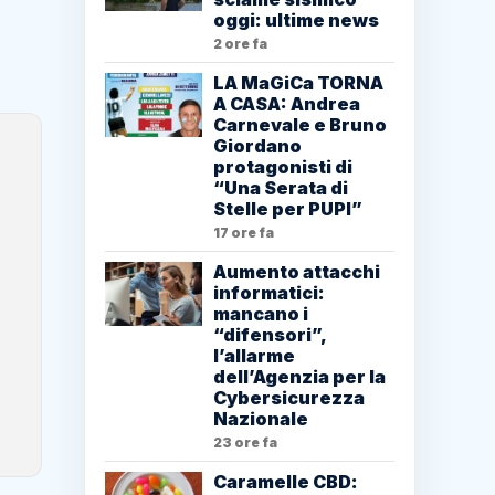
oggi: ultime news
2 ore fa
LA MaGiCa TORNA
A CASA: Andrea
Carnevale e Bruno
Giordano
protagonisti di
“Una Serata di
Stelle per PUPI”
17 ore fa
Aumento attacchi
informatici:
mancano i
“difensori”,
l’allarme
dell’Agenzia per la
Cybersicurezza
Nazionale
23 ore fa
Caramelle CBD: