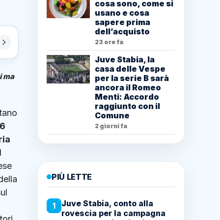
cosa sono, come si
usano e cosa
sapere prima
dell’acquisto
23 ore fa
Juve Stabia, la
casa delle Vespe
ti ma
per la serie B sarà
ancora il Romeo
Menti: Accordo
raggiunto con il
itano
Comune
36
2 giorni fa
ria
l
ese
PIÙ LETTE
della
ul
Juve Stabia, conto alla
1
rovescia per la campagna
tori