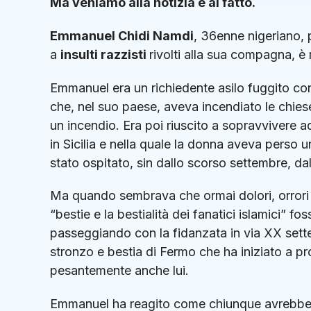
Ma veniamo alla notizia e al fatto.
Emmanuel Chidi Namdi
, 36enne nigeriano, 
a
insulti razzisti
rivolti alla sua compagna, è
Emmanuel era un richiedente asilo fuggito co
che, nel suo paese, aveva incendiato le chiese
un incendio. Era poi riuscito a sopravvivere 
in Sicilia e nella quale la donna aveva perso
stato ospitato, sin dallo scorso settembre, da
Ma quando sembrava che ormai dolori, orrori 
“bestie e la bestialità dei fanatici islamici” f
passeggiando con la fidanzata in via XX settem
stronzo e bestia di Fermo che ha iniziato a p
pesantemente anche lui.
Emmanuel ha reagito come chiunque avrebbe fa