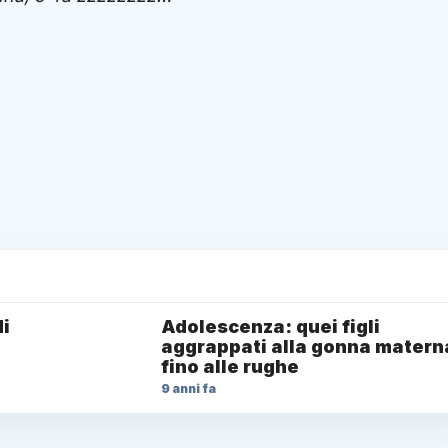
di
Adolescenza: quei figli
aggrappati alla gonna matern
fino alle rughe
9 anni fa