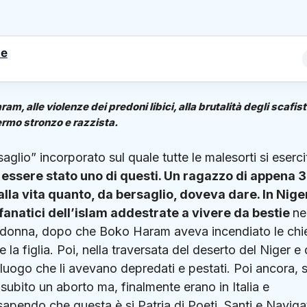
le
, alle violenze dei predoni libici, alla brutalità degli scafis
 Fermo stronzo e razzista.
aglio” incorporato sul quale tutte le malesorti si eserc
essere stato uno di questi. Un ragazzo di appena 
lla vita quanto, da bersaglio, doveva dare. In Nige
 fanatici dell’islam addestrate a vivere da bestie
ne
a donna, dopo che Boko Haram aveva incendiato le chi
la figlia. Poi, nella traversata del deserto del Niger e 
 luogo che li avevano depredati e pestati. Poi ancora, s
a subito un aborto ma, finalmente erano in Italia e
 sapendo che questa è si Patria di Poeti, Santi e Naviga