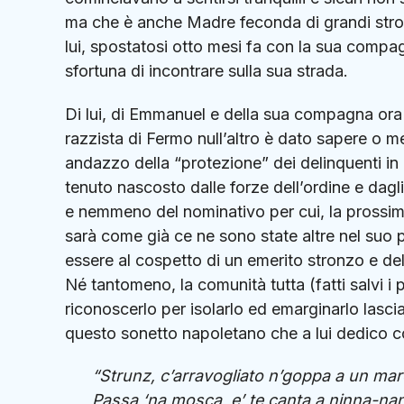
ma che è anche Madre feconda di grandi stron
lui, spostatosi otto mesi fa con la sua comp
sfortuna di incontrare sulla sua strada.
Di lui, di Emmanuel e della sua compagna ora s
razzista di Fermo null’altro è dato sapere o 
andazzo della “protezione” dei delinquenti in 
tenuto nascosto dalle forze dell’ordine e dagl
e nemmeno del nominativo per cui, la prossim
sarà come già ce ne sono state altre nel suo 
essere al cospetto di un emerito stronzo e del
Né tantomeno, la comunità tutta (fatti salvi i p
riconoscerlo per isolarlo ed emarginarlo lasc
questo sonetto napoletano che a lui dedico c
“Strunz, c’arravogliato n’goppa a un ma
Passa ‘na mosca, e’ te canta a ninna-na