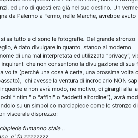
zi, ed uno di questi era già nel suo destino. Un verm
agna da Palermo a Fermo, nelle Marche, avrebbe avuto 
i sa tutto e ci sono le fotografie. Del grande stronzo
meglio, è dato divulgare in quanto, stando al moderno
nome di una mal interpretata ed utilizzata “privacy”, v
i inquirenti che non consentono la divulgazione di sue 
a volta (perché una cosa è certa, una prossima volta c
passato), chi avesse la ventura di incrociarlo NON sap
inquente e non avrà modo, ne motivo, di girargli alla la
ochi “intimi” o “affini” o “addetti all’ordine”), avrà mod
iandolo su un simbolico marciapiede come lo stronzo di
on viscerale disprezzo:
rciapiede fumanno staie…
nna, e’ fa zzzzzzzz…