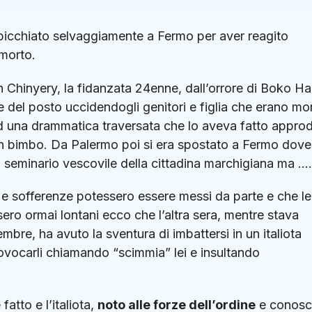
picchiato selvaggiamente a Fermo per aver reagito
 morto.
n Chinyery, la fidanzata 24enne, dall’orrore di Boko H
 del posto uccidendogli genitori e figlia che erano mort
ad una drammatica traversata che lo aveva fatto appro
 un bimbo. Da Palermo poi si era spostato a Fermo dove
l seminario vescovile della cittadina marchigiana ma ….
e sofferenze potessero essere messi da parte e che le
ossero ormai lontani ecco che l’altra sera, mentre stava
bre, ha avuto la sventura di imbattersi in un italiota
rovocarli chiamando “scimmia” lei e insultando
tto e l’italiota,
noto alle forze dell’ordine
e conosc