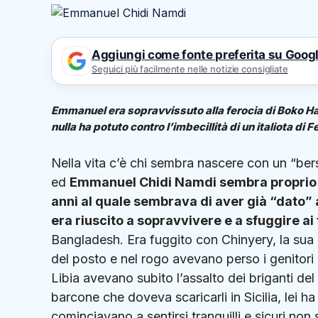
Aggiungi come fonte preferita su Goog
Seguici più facilmente nelle notizie consigliate
Emmanuel era sopravvissuto alla ferocia di Boko Haram
nulla ha potuto contro l’imbecillità di un italiota di
Nella vita c’è chi sembra nascere con un “bers
ed
Emmanuel Chidi Namdi
sembra proprio 
anni al quale sembrava di aver già “dato” a
era riuscito a sopravvivere e a sfuggire ai
Bangladesh. Era fuggito con Chinyery, la su
del posto e nel rogo avevano perso i genitori e 
Libia avevano subito l’assalto dei briganti del
barcone che doveva scaricarli in Sicilia, lei h
cominciavano a sentirsi tranquilli e sicuri non