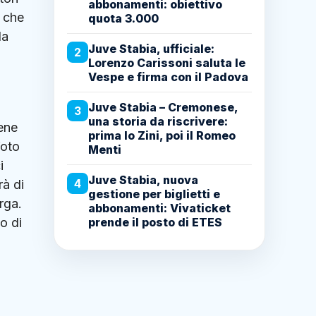
abbonamenti: obiettivo
e che
quota 3.000
la
Juve Stabia, ufficiale:
2
Lorenzo Carissoni saluta le
Vespe e firma con il Padova
Juve Stabia – Cremonese,
3
una storia da riscrivere:
iene
prima lo Zini, poi il Romeo
foto
Menti
i
Juve Stabia, nuova
4
rà di
gestione per biglietti e
rga.
abbonamenti: Vivaticket
o di
prende il posto di ETES