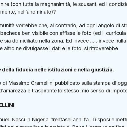
e (con tutta la magnanimità, le scusanti ed i condizi
iamente, nell’anominato)?
unità vorrebbe che, al contrario, ad ogni angolo di st
 bacheca ben visibile con affisse le foto (ed il curricula
 sia domiciliato nella zona. Ed invece ….. invece nulla
altro ne divulgasse i dati e le foto, si ritroverebbe
della fiducia nelle istituzioni e nella giustizia.
 di Massimo Gramellini pubblicato sulla stampa di ogg
 d’amarezza e traspirante lo stesso mio senso di impot
ELLINI
l. Nasci in Nigeria, trentasei anni fa. Ti sposi e mett