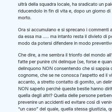
ultrà della squadra locale, ha sradicato un pa
riducendolo in fin di vita e, dopo un giorno di
morto.
Ora si accumulano e si sprecano i commenti ad
da essa ma ….. ma intanto resta il divieto di 
modo da potersi difendere in modo preventivo
Che dire, a me sembra il trionfo del mondo all
fatte per punire chi delinque (se, forse e qu
delinquono NON consentendo che si sappia de
cognome, che se ne conosca l’aspetto ed il vis
accanto, a stretto contatto di gomito, un del
NON saperlo perché queste bestie hanno diritt
quella degli altri? Quella delle persone perbene
prevenire un accidenti ed evitare così di venir
“un caso” del quale, quella stessa giustizia, q