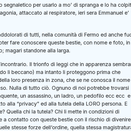
lo segnaletico per usarlo a mo’ di spranga e lo ha colpi
 agonia, attaccato al respiratore, ieri sera Emmanuel e’
dolorati di tutti, nella comunità di Fermo ed anche fuo
poter fare conoscere queste bestie, con nome e foto, in
; magari standone alla larga.
’incontrario. Il trionfo di leggi che in apparenza sembr
ando li beccano) ma intanto li proteggono prima che
lla loro presenza in zona, che se ne conosca il nome
o. Nulla di tutto ciò. Ognuno di noi potrebbe trovarsi
inquente, un assassino, un ladro, un pedofilo ecc ecc e
o alla “privacy” ed alla tutela della LORO persona. E
? Quella chi la tutela? Chi li mette in condizioni di
e a contatto con queste bestie con il rischio di divenire
uelle stesse forze dell’ordine, quella stessa magistratur