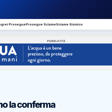
egrei Prosegue
Prosegue Sciame
Sciame Sismico
PUBBLICITÀ
rmo la conferma