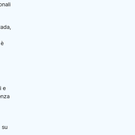
onali
rada,
 è
i e
enza
i su