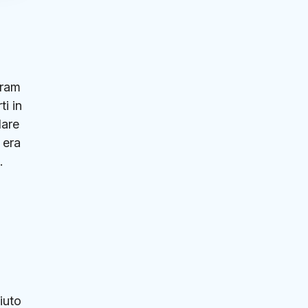
aram
i in
dare
 era
.
iuto