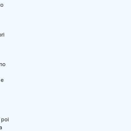
to
ri
ano
 e
 poi
a