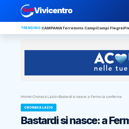
Vivicentro
TRENDING:
CAMPANIA
Terremoto Campi
Campi Flegrei
Fl
Home
›
Cronaca Lazio
›
Bastardi si nasce: a Fermo la conferma
CRONACA LAZIO
Bastardi si nasce: a Fe