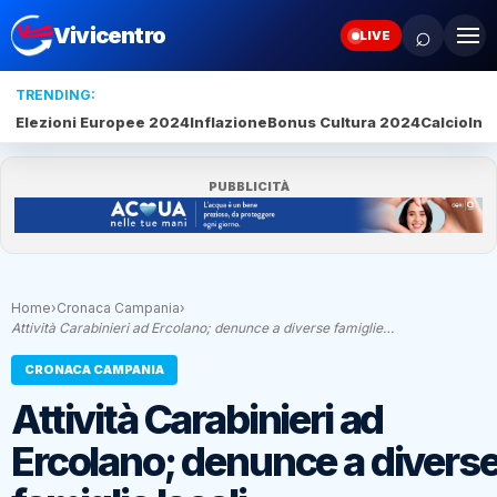
⌕
Vivicentro
LIVE
TRENDING:
Elezioni Europee 2024
Inflazione
Bonus Cultura 2024
Calcio
Inte
PUBBLICITÀ
Home
›
Cronaca Campania
›
Attività Carabinieri ad Ercolano; denunce a diverse famiglie…
CRONACA CAMPANIA
Attività Carabinieri ad
Ercolano; denunce a divers