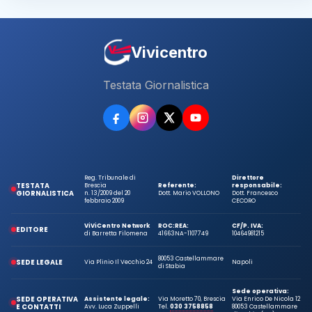
Vivicentro
Testata Giornalistica
Reg. Tribunale di
Direttore
TESTATA
Brescia
Referente:
responsabile:
GIORNALISTICA
n. 13/2009 del 20
Dott. Mario VOLLONO
Dott. Francesco
febbraio 2009
CECORO
ViViCentro Network
ROC:
REA:
CF/P. IVA:
EDITORE
di Barretta Filomena
41663
NA-1107749
10464981215
80053 Castellammare
SEDE LEGALE
Via Plinio Il Vecchio 24
Napoli
di Stabia
Sede operativa:
SEDE OPERATIVA
Assistente legale:
Via Moretto 70, Brescia
Via Enrico De Nicola 12
E CONTATTI
Avv. Luca Zuppelli
Tel.
030 3758858
80053 Castellammare