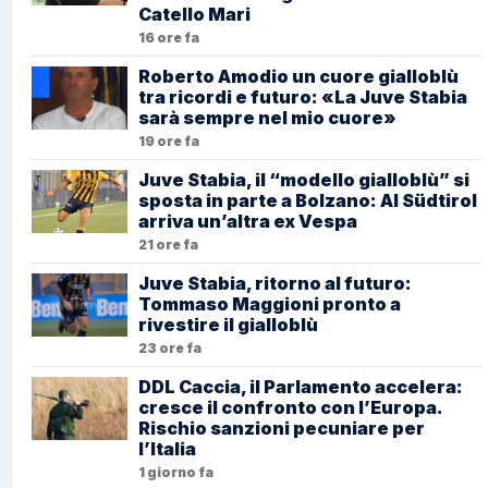
Catello Mari
16 ore fa
Roberto Amodio un cuore gialloblù
tra ricordi e futuro: «La Juve Stabia
sarà sempre nel mio cuore»
19 ore fa
Juve Stabia, il “modello gialloblù” si
sposta in parte a Bolzano: Al Südtirol
arriva un’altra ex Vespa
21 ore fa
Juve Stabia, ritorno al futuro:
Tommaso Maggioni pronto a
rivestire il gialloblù
23 ore fa
DDL Caccia, il Parlamento accelera:
cresce il confronto con l’Europa.
Rischio sanzioni pecuniare per
l’Italia
1 giorno fa