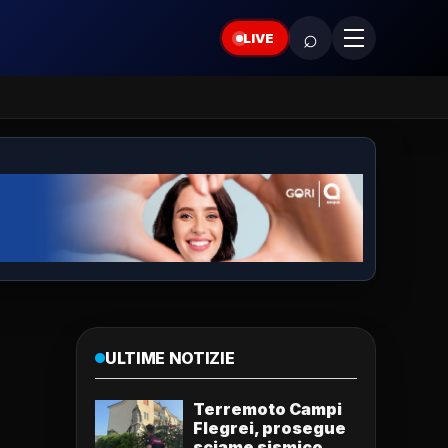
⌕
LIVE
ULTIME NOTIZIE
Terremoto Campi
Flegrei, prosegue
sciame sismico