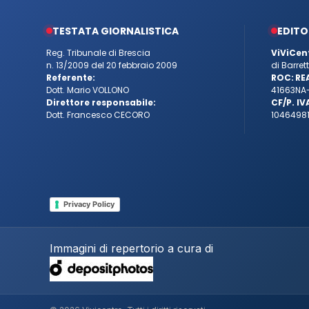
TESTATA GIORNALISTICA
EDITO
Reg. Tribunale di Brescia
ViViCen
n. 13/2009 del 20 febbraio 2009
di Barre
Referente:
ROC:
RE
Dott. Mario VOLLONO
41663
NA
Direttore responsabile:
CF/P. IV
Dott. Francesco CECORO
10464981
Privacy Policy
Immagini di repertorio a cura di