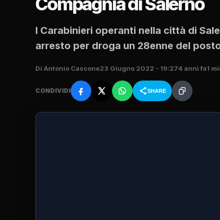
Compagnia di Salerno
I Carabinieri operanti nella città di Sal
arresto per droga un 28enne del post
Di Antonio Cascone
23 Giugno 2022 - 19:27
4 anni fa
1 mi
CONDIVIDI
SHARE