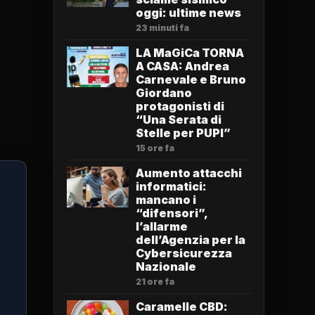
oggi: ultime news
23 minuti fa
LA MaGiCa TORNA
A CASA: Andrea
Carnevale e Bruno
Giordano
protagonisti di
“Una Serata di
Stelle per PUPI”
15 ore fa
Aumento attacchi
informatici:
mancano i
“difensori”,
l’allarme
dell’Agenzia per la
Cybersicurezza
Nazionale
21 ore fa
Caramelle CBD: