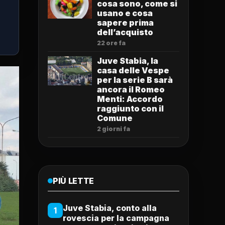
cosa sono, come si
usano e cosa
sapere prima
dell’acquisto
22 ore fa
Juve Stabia, la
casa delle Vespe
per la serie B sarà
ancora il Romeo
Menti: Accordo
raggiunto con il
Comune
2 giorni fa
PIÙ LETTE
Juve Stabia, conto alla
1
rovescia per la campagna