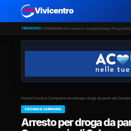
Vivicentro
TRENDING:
CAMPANIA
Terremoto Campi
Campi Flegrei
Fl
Home
›
Cronaca Campania
›
Arresto per droga da parte dei Carabin
CRONACA CAMPANIA
Arresto per droga da part