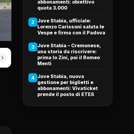
abbonamenti: obiettivo
quota 3.000
Juve Stabia, ufficiale:
2
Lorenzo Carissoni saluta le
Vespe e firma con il Padova
Juve Stabia – Cremonese,
3
una storia da riscrivere:
prima lo Zini, poi il Romeo
Menti
Juve Stabia, nuova
4
gestione per biglietti e
abbonamenti: Vivaticket
prende il posto di ETES