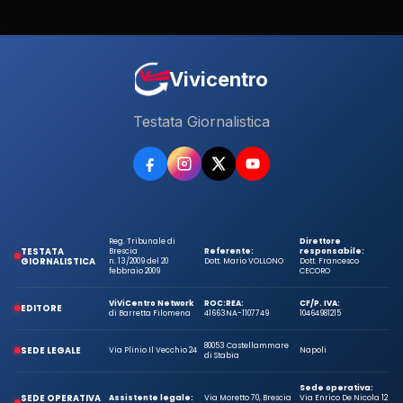
Vivicentro
Testata Giornalistica
Reg. Tribunale di
Direttore
TESTATA
Brescia
Referente:
responsabile:
GIORNALISTICA
n. 13/2009 del 20
Dott. Mario VOLLONO
Dott. Francesco
febbraio 2009
CECORO
ViViCentro Network
ROC:
REA:
CF/P. IVA:
EDITORE
di Barretta Filomena
41663
NA-1107749
10464981215
80053 Castellammare
SEDE LEGALE
Via Plinio Il Vecchio 24
Napoli
di Stabia
Sede operativa:
SEDE OPERATIVA
Assistente legale:
Via Moretto 70, Brescia
Via Enrico De Nicola 12