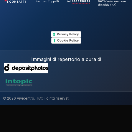
E CONTATTI
Avv. Luca Zuppelli
Tel.
030 3758858
80053 Castellammare
di Stabia (NA)
Privacy Policy
Cookie Policy
Immagini di repertorio a cura di
© 2026 Vivicentro. Tutti i diritti riservati.