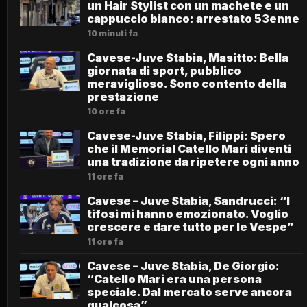
un Hair Stylist con un machete e un
cappuccio bianco: arrestato 53enne
10 minuti fa
Cavese-Juve Stabia, Masitto: Bella
giornata di sport, pubblico
meraviglioso. Sono contento della
prestazione
10 ore fa
Cavese-Juve Stabia, Filippi: Spero
che il Memorial Catello Mari diventi
una tradizione da ripetere ogni anno
11 ore fa
Cavese – Juve Stabia, Sandrucci: “I
tifosi mi hanno emozionato. Voglio
crescere e dare tutto per le Vespe”
11 ore fa
Cavese – Juve Stabia, De Giorgio:
“Catello Mari era una persona
speciale. Dal mercato serve ancora
qualcosa”