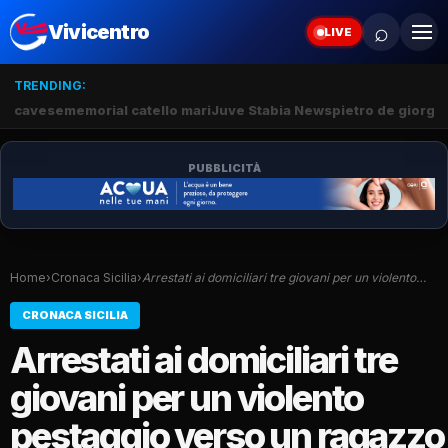
⌕
Vivicentro
LIVE
TRENDING:
cavese
memorial catello mari
Juve Stabia News
pietro de giorgio
PUBBLICITÀ
Home
›
Cronaca Sicilia
›
Arrestati ai domiciliari tre giovani per un violento…
CRONACA SICILIA
Arrestati ai domiciliari tre
giovani per un violento
pestaggio verso un ragazzo