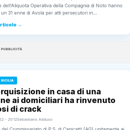
 dell’Aliquota Operativa della Compagnia di Noto hanno
 un 31 enne di Avola per atti persecutori in…
articolo →
PUBBLICITÀ
SICILIA
rquisizione in casa di una
e ai domiciliari ha rinvenuto
si di crack
22 - 20:12
Sebastiano Adduso
i del Commissariato di P.S. di Canicattì (AG) unitamente ai