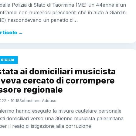
 dalla Polizia di Stato di Taormina (ME) un 44enne e un
trambi con numerosi precedenti che in auto a Giardini
E) nascondevano un panetto di…
articolo →
SICILIA
tata ai domiciliari musicista
aveva cercato di corrompere
ssore regionale
22 - 10:18
Sebastiano Adduso
alermo hanno eseguito la misura cautelare personale
esti domiciliari verso una 36enne musicista palermitana
per il reato di istigazione alla corruzione