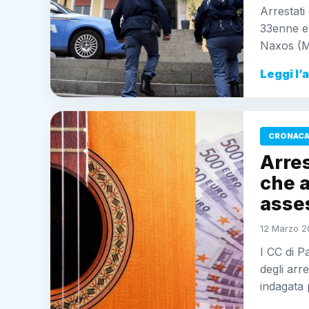
Arrestati
33enne en
Naxos (M
Leggi l’
CRONACA 
Arres
che 
asse
12 Marzo 20
I CC di P
degli arr
indagata 