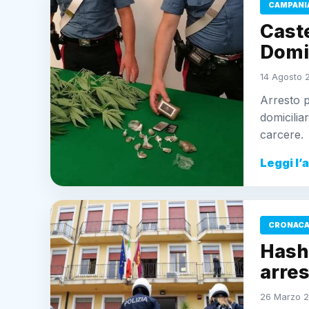
CAMPANI
Caste
Domic
14 Agosto 2
Arresto p
domicilia
carcere.
Leggi l’
CRONACA 
Hashi
arres
26 Marzo 2