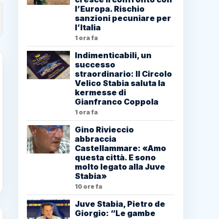
l’Europa. Rischio
sanzioni pecuniare per
l’Italia
1 ora fa
Indimenticabili, un
successo
straordinario: Il Circolo
Velico Stabia saluta la
kermesse di
Gianfranco Coppola
1 ora fa
Gino Rivieccio
abbraccia
Castellammare: «Amo
questa città. E sono
molto legato alla Juve
Stabia»
10 ore fa
Juve Stabia, Pietro de
Giorgio: “Le gambe