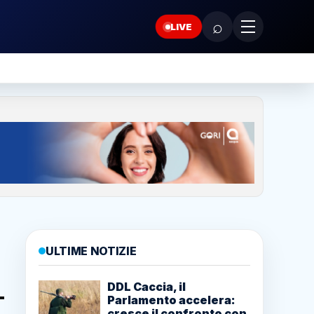
⌕
LIVE
ULTIME NOTIZIE
DDL Caccia, il
Parlamento accelera:
cresce il confronto con