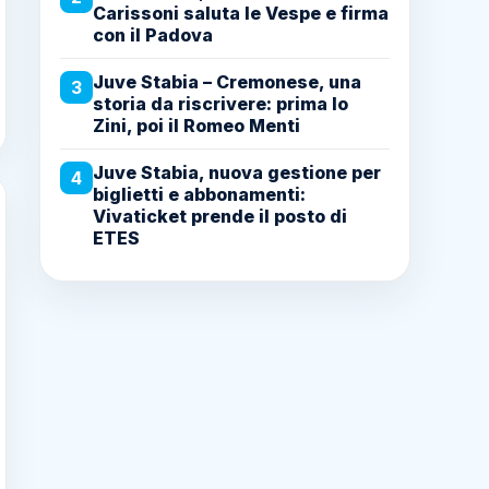
Carissoni saluta le Vespe e firma
con il Padova
Juve Stabia – Cremonese, una
3
storia da riscrivere: prima lo
Zini, poi il Romeo Menti
Juve Stabia, nuova gestione per
4
biglietti e abbonamenti:
Vivaticket prende il posto di
ETES