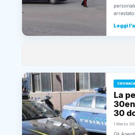
personale
arrestato
Leggi l’
CRONACA 
La pe
30enn
30 do
1 Marzo 20
Gli Agent