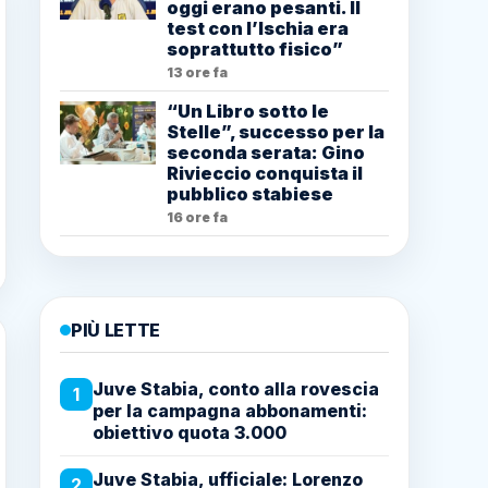
oggi erano pesanti. Il
test con l’Ischia era
soprattutto fisico”
13 ore fa
“Un Libro sotto le
Stelle”, successo per la
seconda serata: Gino
Rivieccio conquista il
pubblico stabiese
16 ore fa
PIÙ LETTE
Juve Stabia, conto alla rovescia
1
per la campagna abbonamenti:
obiettivo quota 3.000
Juve Stabia, ufficiale: Lorenzo
2