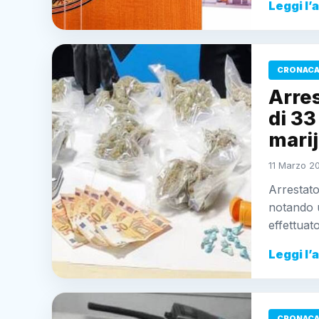
Leggi l’
CRONACA 
Arres
di 33
marij
11 Marzo 20
Arrestato
notando u
effettuat
Leggi l’
CRONACA 