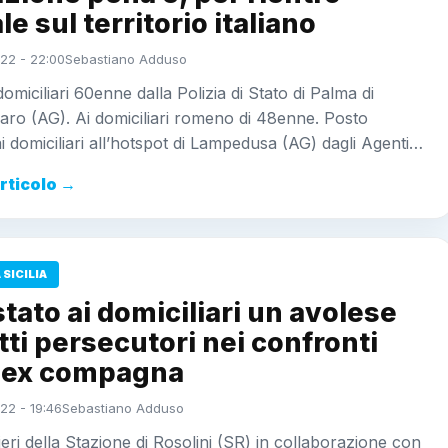
ale sul territorio italiano
22 - 22:00
Sebastiano Adduso
domiciliari 60enne dalla Polizia di Stato di Palma di
ro (AG). Ai domiciliari romeno di 48enne. Posto
ai domiciliari all’hotspot di Lampedusa (AG) dagli Agenti…
articolo →
SICILIA
tato ai domiciliari un avolese
tti persecutori nei confronti
a ex compagna
22 - 19:46
Sebastiano Adduso
ieri della Stazione di Rosolini (SR) in collaborazione con