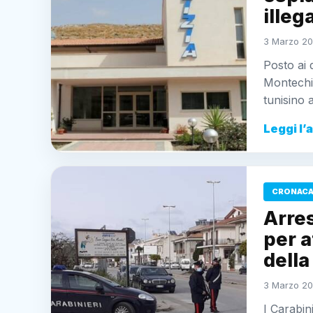
illeg
3 Marzo 20
Posto ai 
Montechia
tunisino 
Leggi l’
CRONACA 
Arres
per a
dell
3 Marzo 20
I Carabin