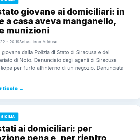
tato giovane ai domiciliari: in
 e a casa aveva manganello,
 e munizioni
22 - 20:19
Sebastiano Adduso
 giovane dalla Polizia di Stato di Siracusa e del
iato di Noto. Denunciato dagli agenti di Siracusa
tiope per furto all’interno di un negozio. Denunciata
articolo →
SICILIA
tati ai domiciliari: per
zione pena e, per rientro