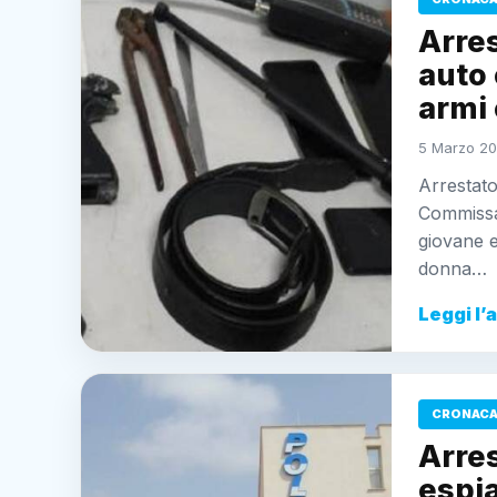
Arres
auto
armi
5 Marzo 20
Arrestato
Commissar
giovane e
donna…
Leggi l’
CRONACA 
Arres
espia