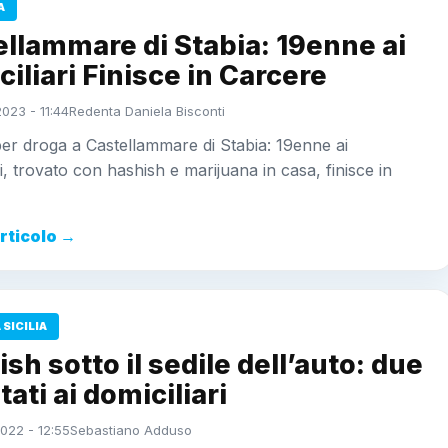
A
llammare di Stabia: 19enne ai
iliari Finisce in Carcere
023 - 11:44
Redenta Daniela Bisconti
er droga a Castellammare di Stabia: 19enne ai
ri, trovato con hashish e marijuana in casa, finisce in
articolo →
SICILIA
sh sotto il sedile dell’auto: due
tati ai domiciliari
022 - 12:55
Sebastiano Adduso