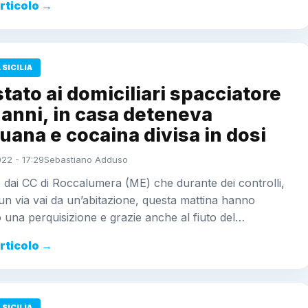
articolo →
SICILIA
tato ai domiciliari spacciatore
 anni, in casa deteneva
uana e cocaina divisa in dosi
22 - 17:29
Sebastiano Adduso
 dai CC di Roccalumera (ME) che durante dei controlli,
n via vai da un’abitazione, questa mattina hanno
o una perquisizione e grazie anche al fiuto del…
articolo →
SICILIA