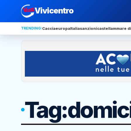
Vivicentro
TRENDING:
Caccia
europa
Italia
sanzioni
castellammare di
Tag:
domicil