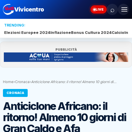
⌕
Vivicentro
LIVE
TRENDING:
Elezioni Europee 2024
Inflazione
Bonus Cultura 2024
Calcio
Inte
PUBBLICITÀ
Home
›
Cronaca
›
Anticiclone Africano: il ritorno! Almeno 10 giorni di…
CRONACA
Anticiclone Africano: il
ritorno! Almeno 10 giorni di
Gran Caldo e Afa