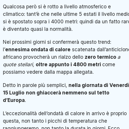
Qualcosa però si è rotto a livello atmosferico e
climatico: tant’è che nelle ultime 5 estati il livello medi
si è spostato sopra i 4000 metri: quindi da un fatto rar
è diventato quasi la normalità.
Nei prossimi giorni si confermerà questo trend:
l’
ennesima ondata di calore
scatenata dall’anticiclon
africano provocherà un rialzo dello
zero termico
a
quote stellari,
oltre appunto i 4800 metri
come
possiamo vedere dalla mappa allegata.
Detto in parole più semplici,
nella giornata di Venerdì
15 Luglio
non ghiaccerà nemmeno sul tetto
d’Europa
.
L’eccezionalità dell’ondatà di calore in arrivo è proprio
questa, non tanto i picchi di temperatura che
raggiungeremo, non tanto la durata in giorni. Ecco