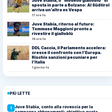
Juve Stabia, il “modello gialloblù” si
sposta in parte a Bolzano: Al Südtirol
arriva un’altra ex Vespa
17 ore fa
Juve Stabia, ritorno al futuro:
Tommaso Maggioni pronto a
rivestire il gialloblù
19 ore fa
DDL Caccia, il Parlamento accelera:
cresce il confronto con l’Europa.
Rischio sanzioni pecuniare per
l’Italia
1 giorno fa
PIÙ LETTE
Juve Stabia, conto alla rovescia per la
1
campagna abbonamenti: obiettivo quota