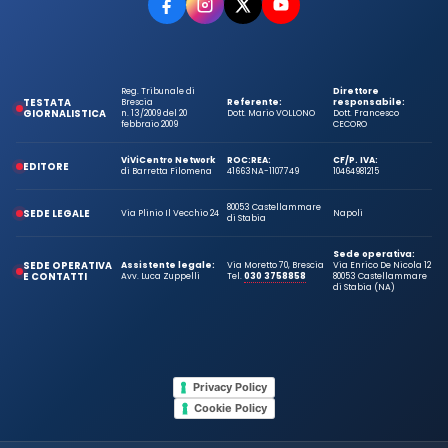
Reg. Tribunale di
Direttore
TESTATA
Brescia
Referente:
responsabile:
GIORNALISTICA
n. 13/2009 del 20
Dott. Mario VOLLONO
Dott. Francesco
febbraio 2009
CECORO
ViViCentro Network
ROC:
REA:
CF/P. IVA:
EDITORE
di Barretta Filomena
41663
NA-1107749
10464981215
80053 Castellammare
SEDE LEGALE
Via Plinio Il Vecchio 24
Napoli
di Stabia
Sede operativa:
SEDE OPERATIVA
Assistente legale:
Via Moretto 70, Brescia
Via Enrico De Nicola 12
E CONTATTI
Avv. Luca Zuppelli
Tel.
030 3758858
80053 Castellammare
di Stabia (NA)
Privacy Policy
Cookie Policy