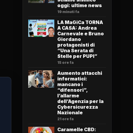
oggi: ultime news
19 minuti fa
LA MaGiCa TORNA
A CASA: Andrea
Carnevale e Bruno
Giordano
protagonisti di
“Una Serata di
Stelle per PUPI”
15 ore fa
Aumento attacchi
informatici:
mancano i
“difensori”,
l’allarme
dell’Agenzia per la
Cybersicurezza
Nazionale
21 ore fa
Caramelle CBD: