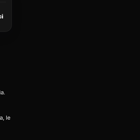
ci
ia.
a, le