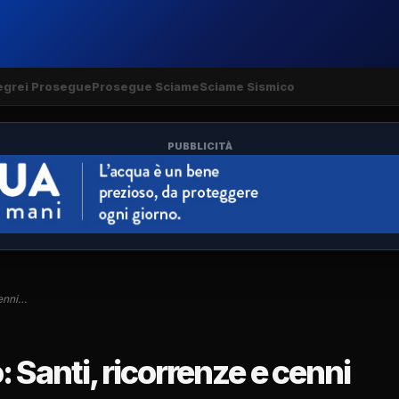
egrei Prosegue
Prosegue Sciame
Sciame Sismico
PUBBLICITÀ
enni…
Santi, ricorrenze e cenni