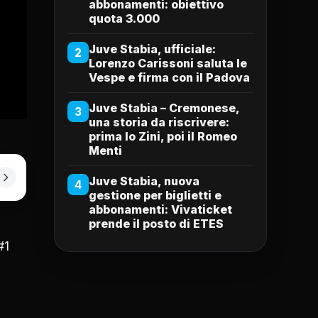
abbonamenti: obiettivo
quota 3.000
Juve Stabia, ufficiale:
2
Lorenzo Carissoni saluta le
Vespe e firma con il Padova
Juve Stabia – Cremonese,
3
una storia da riscrivere:
prima lo Zini, poi il Romeo
Menti
Juve Stabia, nuova
4
gestione per biglietti e
abbonamenti: Vivaticket
prende il posto di ETES
#1