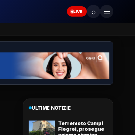
⌕
LIVE
ULTIME NOTIZIE
Terremoto Campi
Flegrei, prosegue
sciame sismico