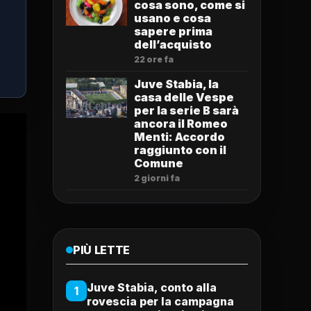
cosa sono, come si
usano e cosa
sapere prima
dell’acquisto
22 ore fa
Juve Stabia, la
casa delle Vespe
per la serie B sarà
ancora il Romeo
Menti: Accordo
raggiunto con il
Comune
2 giorni fa
PIÙ LETTE
Juve Stabia, conto alla
1
rovescia per la campagna