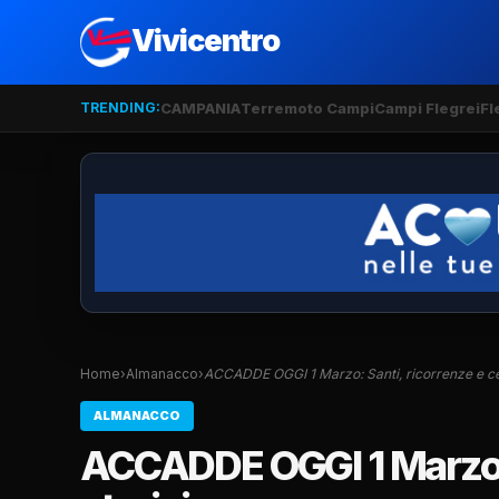
Vivicentro
TRENDING:
CAMPANIA
Terremoto Campi
Campi Flegrei
Fl
Home
›
Almanacco
›
ACCADDE OGGI 1 Marzo: Santi, ricorrenze e c
ALMANACCO
ACCADDE OGGI 1 Marzo: 