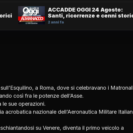
ACCADDE OGGI 24 Agosto:
orici
Santi, ricorrenze e cenni stori
2 anni fa
sull’Esquilino, a Roma, dove si celebravano i Matronal
trando così fra le potenze dell’Asse.
a le sue operazioni.
ia acrobatica nazionale dell’Aeronautica Militare Italian
schiantandosi su Venere, diventa il primo veicolo a