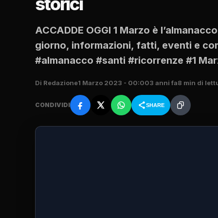
storici
ACCADDE OGGI 1 Marzo è l’almanacco del
giorno, informazioni, fatti, eventi e 
#almanacco #santi #ricorrenze #1 Ma
Di Redazione
1 Marzo 2023 - 00:00
3 anni fa
8 min di lett
CONDIVIDI
SHARE