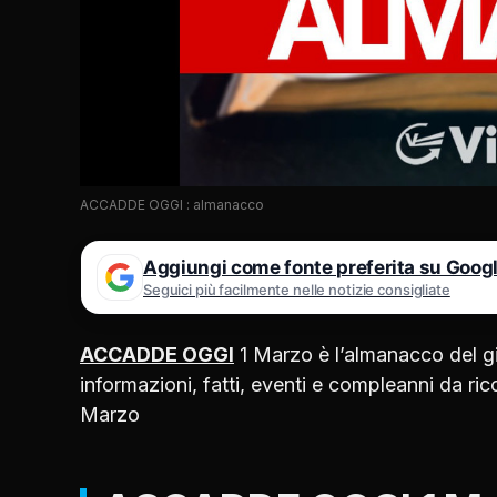
ACCADDE OGGI : almanacco
Aggiungi come fonte preferita su Goog
Seguici più facilmente nelle notizie consigliate
ACCADDE OGGI
1 Marzo è l’almanacco del gio
informazioni, fatti, eventi e compleanni da 
Marzo