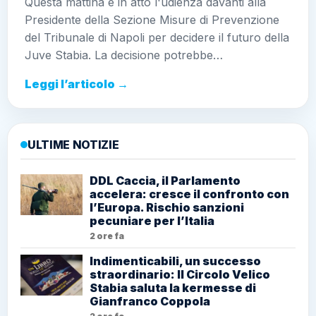
Questa mattina è in atto l'udienza davanti alla
Presidente della Sezione Misure di Prevenzione
del Tribunale di Napoli per decidere il futuro della
Juve Stabia. La decisione potrebbe…
Leggi l’articolo →
ULTIME NOTIZIE
DDL Caccia, il Parlamento
accelera: cresce il confronto con
l’Europa. Rischio sanzioni
pecuniare per l’Italia
2 ore fa
Indimenticabili, un successo
straordinario: Il Circolo Velico
Stabia saluta la kermesse di
Gianfranco Coppola