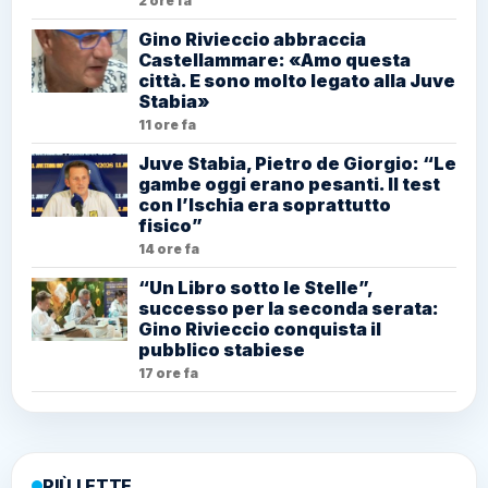
2 ore fa
Gino Rivieccio abbraccia
Castellammare: «Amo questa
città. E sono molto legato alla Juve
Stabia»
11 ore fa
Juve Stabia, Pietro de Giorgio: “Le
gambe oggi erano pesanti. Il test
con l’Ischia era soprattutto
fisico”
14 ore fa
“Un Libro sotto le Stelle”,
successo per la seconda serata:
Gino Rivieccio conquista il
pubblico stabiese
17 ore fa
PIÙ LETTE