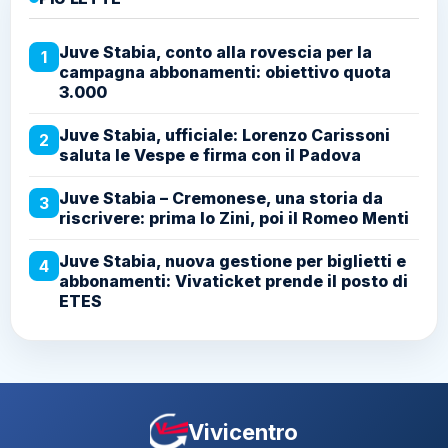
Juve Stabia, conto alla rovescia per la
1
campagna abbonamenti: obiettivo quota
3.000
Juve Stabia, ufficiale: Lorenzo Carissoni
2
saluta le Vespe e firma con il Padova
Juve Stabia – Cremonese, una storia da
3
riscrivere: prima lo Zini, poi il Romeo Menti
Juve Stabia, nuova gestione per biglietti e
4
abbonamenti: Vivaticket prende il posto di
ETES
Vivicentro