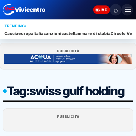
⌕
Vivicentro
LIVE
TRENDING:
Caccia
europa
Italia
sanzioni
castellammare di stabia
Circolo Veli
PUBBLICITÀ
Tag:
swiss gulf holding
PUBBLICITÀ