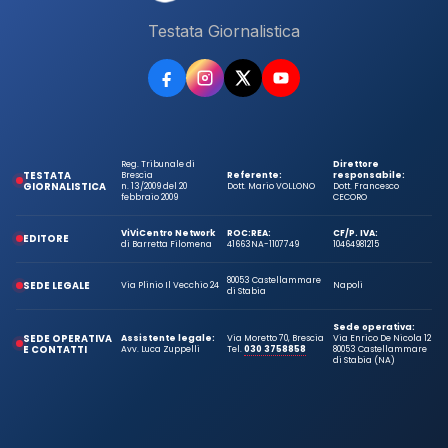
Testata Giornalistica
Reg. Tribunale di
Direttore
TESTATA
Brescia
Referente:
responsabile:
GIORNALISTICA
n. 13/2009 del 20
Dott. Mario VOLLONO
Dott. Francesco
febbraio 2009
CECORO
ViViCentro Network
ROC:
REA:
CF/P. IVA:
EDITORE
di Barretta Filomena
41663
NA-1107749
10464981215
80053 Castellammare
SEDE LEGALE
Via Plinio Il Vecchio 24
Napoli
di Stabia
Sede operativa:
SEDE OPERATIVA
Assistente legale:
Via Moretto 70, Brescia
Via Enrico De Nicola 12
E CONTATTI
Avv. Luca Zuppelli
Tel.
030 3758858
80053 Castellammare
di Stabia (NA)