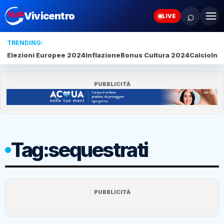
⌕
Vivicentro
LIVE
TRENDING:
Elezioni Europee 2024
Inflazione
Bonus Cultura 2024
Calcio
Intelligenza 
PUBBLICITÀ
Tag:
sequestrati
PUBBLICITÀ