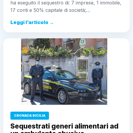
Leggi l’articolo →
CRONACA SICILIA
Sequestrati generi alimentari ad
un ambulante abusivo
3 Marzo 2022 - 22:08
Sebastiano Adduso