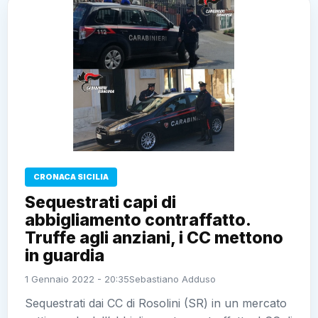
CRONACA SICILIA
Sequestrati capi di abbigliamento
contraffatto. Truffe agli anziani, i
CC mettono in guardia
1 Gennaio 2022 - 20:35
Sebastiano Adduso
Sequestrati dai CC di Rosolini (SR) in un mercato
settimanale dell’abbigliamento contraffatto. I CC di
Melilli hanno incontrato gli anziani illustrando le
principali modalità di truffa
Leggi l’articolo →