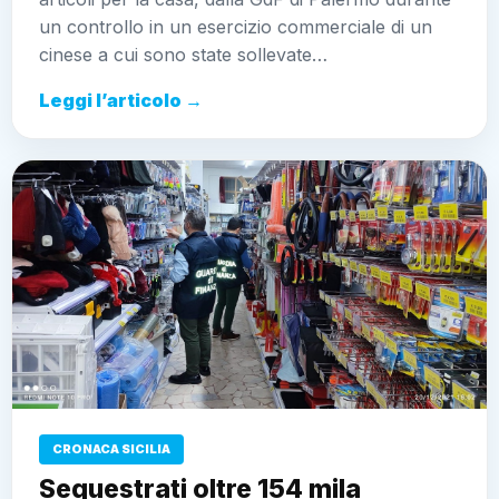
Leggi l’articolo →
CRONACA SICILIA
Sequestrati oltre 154 mila prodotti
non sicuri e irrogate sanzioni per
30.000 euro
9 Febbraio 2022 - 20:41
Sebastiano Adduso