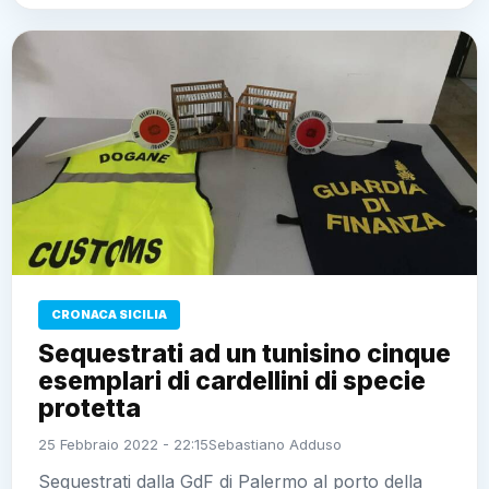
CRONACA SICILIA
Sequestrati ad un tunisino cinque
esemplari di cardellini di specie
protetta
25 Febbraio 2022 - 22:15
Sebastiano Adduso
Sequestrati dalla GdF di Palermo al porto della città
ad un tunisino stabilmente residente nel catanese, in
procinto di imbarcarsi sulla nave in partenza per