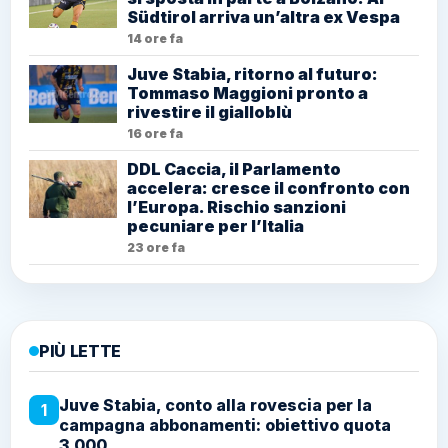
Rischio sanzioni pecuniare per l’Italia
23 ore fa
PIÙ LETTE
Juve Stabia, conto alla rovescia per la
1
campagna abbonamenti: obiettivo quota 3.000
Juve Stabia, ufficiale: Lorenzo Carissoni saluta
2
le Vespe e firma con il Padova
Juve Stabia – Cremonese, una storia da
3
riscrivere: prima lo Zini, poi il Romeo Menti
Juve Stabia, nuova gestione per biglietti e
4
abbonamenti: Vivaticket prende il posto di
ETES