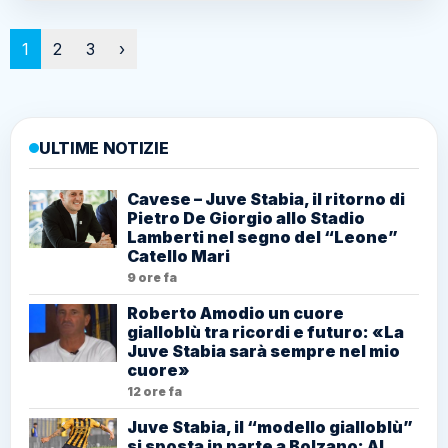
Cavese – Juve Stabia, il ritorno di
Pietro De Giorgio allo Stadio Lamberti
nel segno del “Leone” Catello Mari
9 ore fa
Roberto Amodio un cuore gialloblù tra
ricordi e futuro: «La Juve Stabia sarà
sempre nel mio cuore»
12 ore fa
Juve Stabia, il “modello gialloblù” si
sposta in parte a Bolzano: Al Südtirol
arriva un’altra ex Vespa
14 ore fa
Juve Stabia, ritorno al futuro:
Tommaso Maggioni pronto a rivestire
il gialloblù
16 ore fa
DDL Caccia, il Parlamento accelera:
cresce il confronto con l’Europa.