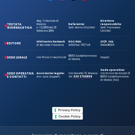
Sede operativa:
SEDE OPERATIVA
Assistente legale:
Via Moretto 70, Brescia
Via Enrico De Nicola 12
E CONTATTI
Avv. Luca Zuppelli
Tel.
030 3758858
80053 Castellammare
di Stabia (NA)
Privacy Policy
Cookie Policy
Immagini di repertorio a cura di
© 2026 Vivicentro. Tutti i diritti riservati.