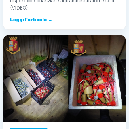
CRONACA SICILIA
Sequestrati 23 kg si botti di
Capodanno. Emesso avviso orale
a carico del detentore
20 Dicembre 2021 - 22:21
Sebastiano Adduso