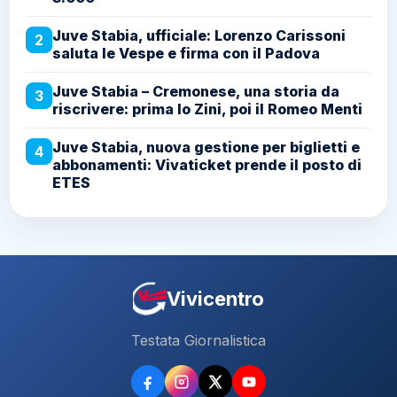
Vivicentro
Testata Giornalistica
Reg. Tribunale di
Direttore
TESTATA
Brescia
Referente:
responsabile:
GIORNALISTICA
n. 13/2009 del 20
Dott. Mario VOLLONO
Dott. Francesco
febbraio 2009
CECORO
ViViCentro Network
ROC:
REA:
CF/P. IVA:
EDITORE
di Barretta Filomena
41663
NA-1107749
10464981215
80053 Castellammare
SEDE LEGALE
Via Plinio Il Vecchio 24
Napoli
di Stabia