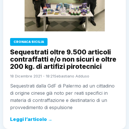
Sequestrati oltre 9.500 articoli
contraffatti e/o non sicuri e oltre
200 kg. di artifizi pirotecnici
18 Dicembre 2021 - 18:21
Sebastiano Adduso
Sequestrati dalla GdF di Palermo ad un cittadino di
origine cinese già noto per reati specifici in materia di
contraffazione e destinatario di un provvedimento di
espulsione
Leggi l’articolo →
Paginazione
1
2
3
›
ULTIME NOTIZIE