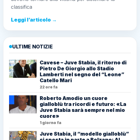
classifica
Leggi l’articolo →
ULTIME NOTIZIE
Cavese – Juve Stabia, il ritorno di
Pietro De Giorgio allo Stadio
Lamberti nel segno del “Leone”
Catello Mari
22 ore fa
Roberto Amodio un cuore
gialloblù tra ricordi e futuro: «La
Juve Stabia sarà sempre nel mio
cuore»
1 giorno fa
Juve Stabia, il “modello gialloblù”
si sposta in parte a Bolzano: Al