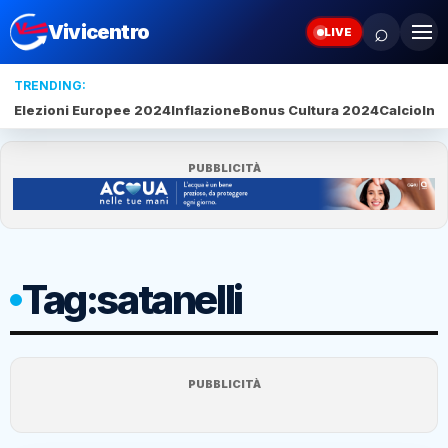
⌕
Vivicentro
LIVE
TRENDING:
Elezioni Europee 2024
Inflazione
Bonus Cultura 2024
Calcio
Inte
PUBBLICITÀ
Tag:
satanelli
PUBBLICITÀ