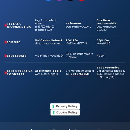
Reg. Tribunale di
Direttore
TESTATA
Brescia
Referente:
responsabile:
GIORNALISTICA
n. 13/2009 del 20
Dott. Mario VOLLONO
Dott. Francesco
febbraio 2009
CECORO
ViViCentro Network
ROC:
REA:
CF/P. IVA:
EDITORE
di Barretta Filomena
41663
NA-1107749
10464981215
80053 Castellammare
SEDE LEGALE
Via Plinio Il Vecchio 24
Napoli
di Stabia
Sede operativa:
SEDE OPERATIVA
Assistente legale:
Via Moretto 70, Brescia
Via Enrico De Nicola 12
E CONTATTI
Avv. Luca Zuppelli
Tel.
030 3758858
80053 Castellammare
di Stabia (NA)
Privacy Policy
Cookie Policy