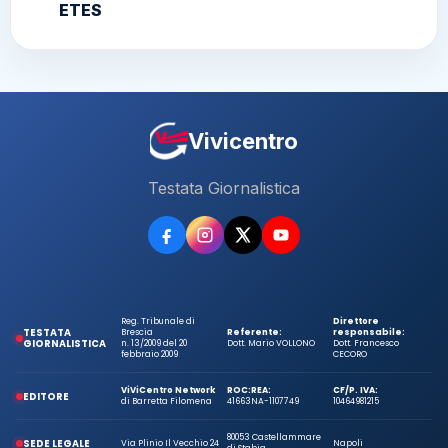
ETES
Vivicentro
Testata Giornalistica
Reg. Tribunale di
Direttore
TESTATA
Brescia
Referente:
responsabile:
GIORNALISTICA
n. 13/2009 del 20
Dott. Mario VOLLONO
Dott. Francesco
febbraio 2009
CECORO
ViViCentro Network
ROC:
REA:
CF/P. IVA:
EDITORE
di Barretta Filomena
41663
NA-1107749
10464981215
80053 Castellammare
SEDE LEGALE
Via Plinio Il Vecchio 24
Napoli