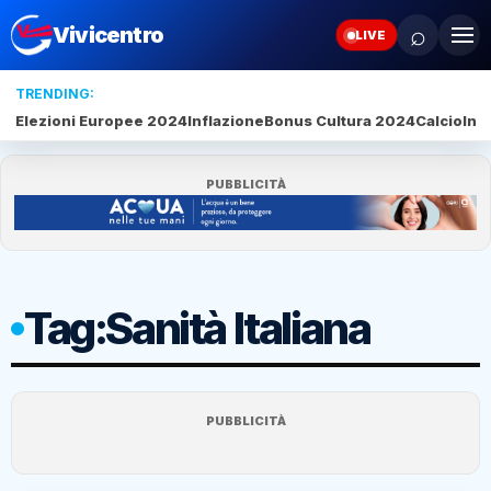
⌕
Vivicentro
LIVE
TRENDING:
Elezioni Europee 2024
Inflazione
Bonus Cultura 2024
Calcio
Inte
PUBBLICITÀ
Tag:
Sanità Italiana
PUBBLICITÀ