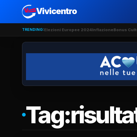
Vivicentro
TRENDING:
Elezioni Europee 2024
Inflazione
Bonus Cult
Tag:
risult