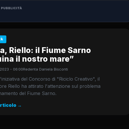
PUBBLICITÀ
TÀ
a, Riello: il Fiume Sarno
ina il nostro mare”
2023 - 06:00
Redenta Daniela Bisconti
iniziativa del Concorso di "Riciclo Creativo", il
re Riello ha attirato l'attenzione sul problema
inamento del Fiume Sarno.
articolo →