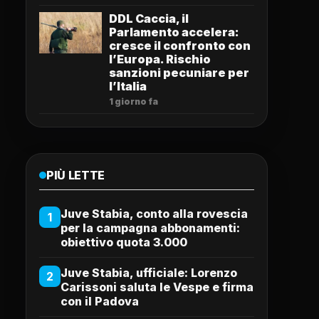
DDL Caccia, il
Parlamento accelera:
cresce il confronto con
l’Europa. Rischio
sanzioni pecuniare per
l’Italia
1 giorno fa
PIÙ LETTE
Juve Stabia, conto alla rovescia
1
per la campagna abbonamenti:
obiettivo quota 3.000
Juve Stabia, ufficiale: Lorenzo
2
Carissoni saluta le Vespe e firma
con il Padova