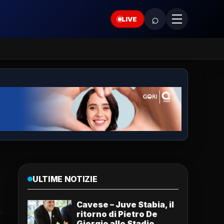
⌕
LIVE
ULTIME NOTIZIE
Cavese – Juve Stabia, il
ritorno di Pietro De
Giorgio allo Stadio