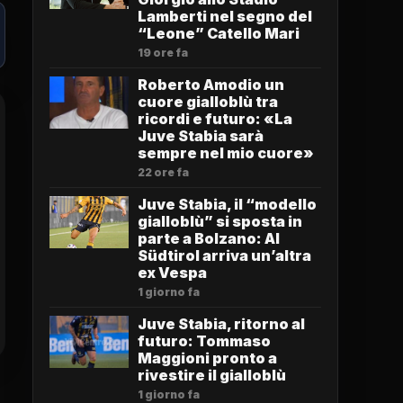
Lamberti nel segno del
“Leone” Catello Mari
19 ore fa
Roberto Amodio un
cuore gialloblù tra
ricordi e futuro: «La
Juve Stabia sarà
sempre nel mio cuore»
22 ore fa
Juve Stabia, il “modello
gialloblù” si sposta in
parte a Bolzano: Al
Südtirol arriva un’altra
ex Vespa
1 giorno fa
Juve Stabia, ritorno al
futuro: Tommaso
Maggioni pronto a
rivestire il gialloblù
1 giorno fa