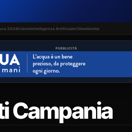
ura 2024
Calcio
Intelligenza Artificiale
Clima
Sanità
PUBBLICITÀ
ati Campania