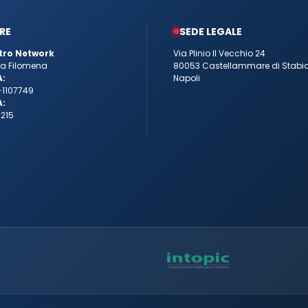
RE
SEDE LEGALE
tro Network
Via Plinio Il Vecchio 24
tta Filomena
80053 Castellammare di Stabi
A:
Napoli
-1107749
A:
215