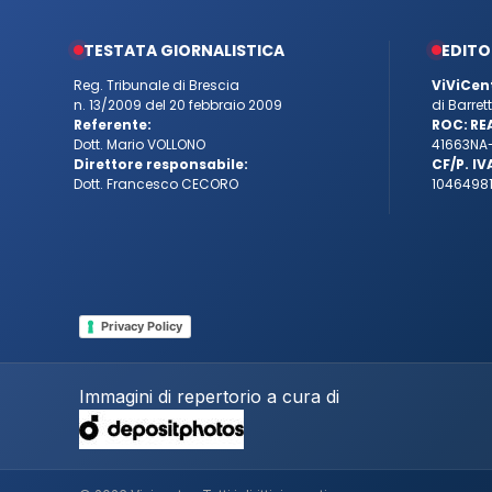
TESTATA GIORNALISTICA
EDITO
Reg. Tribunale di Brescia
ViViCen
n. 13/2009 del 20 febbraio 2009
di Barre
Referente:
ROC:
RE
Dott. Mario VOLLONO
41663
NA
Direttore responsabile:
CF/P. IV
Dott. Francesco CECORO
10464981
Privacy Policy
Immagini di repertorio a cura di