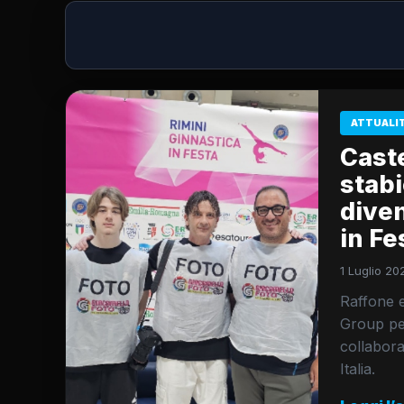
ATTUALI
Cast
stabi
diven
in Fe
1 Luglio 20
Raffone e
Group per
collabor
Italia.