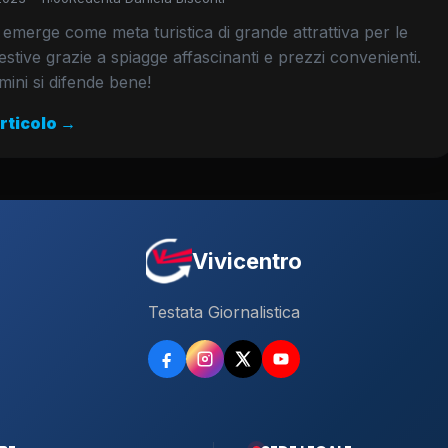
 emerge come meta turistica di grande attrattiva per le
stive grazie a spiagge affascinanti e prezzi convenienti.
ini si difende bene!
articolo →
Vivicentro
Testata Giornalistica