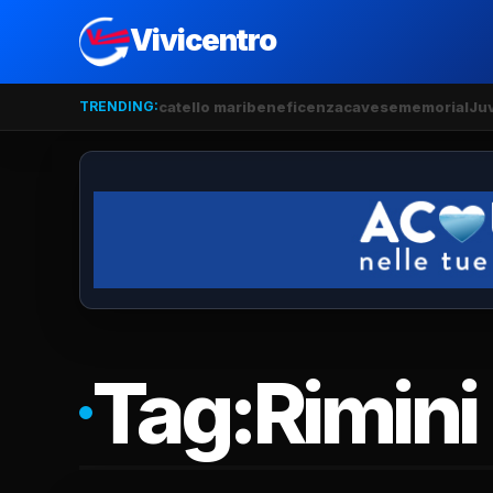
Vivicentro
TRENDING:
catello mari
beneficenza
cavese
memorial
Ju
Tag:
Rimini