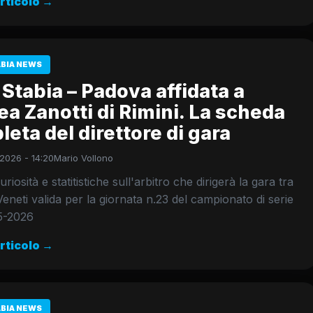
articolo →
ABIA NEWS
Stabia – Padova affidata a
a Zanotti di Rimini. La scheda
eta del direttore di gara
2026 - 14:20
Mario Vollono
uriosità e statitistiche sull'arbitro che dirigerà la gara tra
eneti valida per la giornata n.23 del campionato di serie
5-2026
articolo →
ABIA NEWS