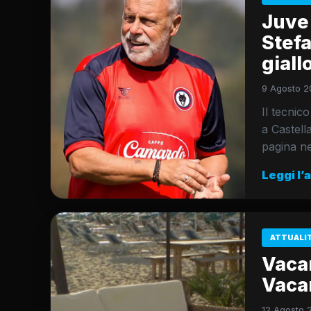
Juve 
Stefa
giall
9 Agosto 2
Il tecnic
a Castell
pagina ne
Leggi l’
ATTUALI
Vaca
Vaca
12 Agosto 2