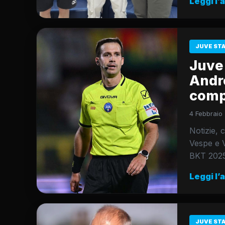
Leggi l’
JUVE ST
Juve 
Andre
compl
4 Febbraio 
Notizie, c
Vespe e V
BKT 202
Leggi l’
JUVE ST