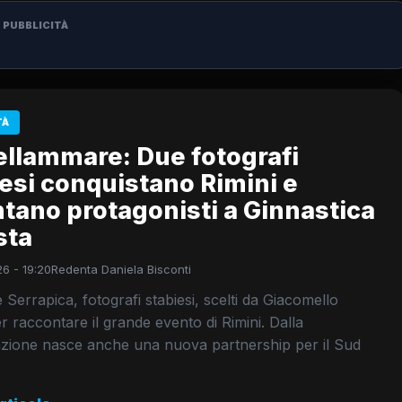
PUBBLICITÀ
TÀ
ellammare: Due fotografi
esi conquistano Rimini e
tano protagonisti a Ginnastica
sta
26 - 19:20
Redenta Daniela Bisconti
 Serrapica, fotografi stabiesi, scelti da Giacomello
 raccontare il grande evento di Rimini. Dalla
azione nasce anche una nuova partnership per il Sud