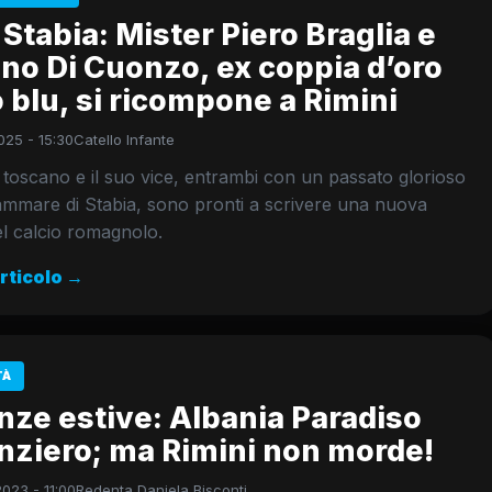
Stabia: Mister Piero Braglia e
no Di Cuonzo, ex coppia d’oro
o blu, si ricompone a Rimini
025 - 15:30
Catello Infante
o toscano e il suo vice, entrambi con un passato glorioso
ammare di Stabia, sono pronti a scrivere una nuova
l calcio romagnolo.
articolo →
TÀ
nze estive: Albania Paradiso
nziero; ma Rimini non morde!
023 - 11:00
Redenta Daniela Bisconti