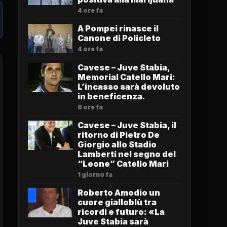
4 ore fa
A Pompei rinasce il
Canone di Policleto
4 ore fa
Cavese – Juve Stabia,
Memorial Catello Mari:
L’incasso sarà devoluto
in beneficenza.
6 ore fa
Cavese – Juve Stabia, il
ritorno di Pietro De
Giorgio allo Stadio
Lamberti nel segno del
“Leone” Catello Mari
1 giorno fa
Roberto Amodio un
cuore gialloblù tra
ricordi e futuro: «La
Juve Stabia sarà