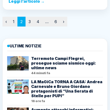
Leggi l’articolo →
Paginazione
‹
1
2
3
4
…
6
›
ULTIME NOTIZIE
Terremoto Campi Flegrei,
prosegue sciame sismico oggi:
ultime news
44 minuti fa
LA MaGiCa TORNA A CASA: Andrea
Carnevale e Bruno Giordano
protagonisti di “Una Serata di
Stelle per PUPI”
16 ore fa
Aumento attacchi informatici: