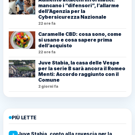
mancano i “difensori”, l’allarme
dell’Agenzia per la
Cybersicurezza Nazionale
22 ore fa
Caramelle CBD: cosa sono, come
si usano e cosa sapere prima
dell’acquisto
22 ore fa
Juve Stabia, la casa delle Vespe
per la serie B sarà ancora il Romeo
Menti: Accordo raggiunto con il
Comune
2 giorni fa
PIÙ LETTE
Juve Stabia, conto alla rovescia per la