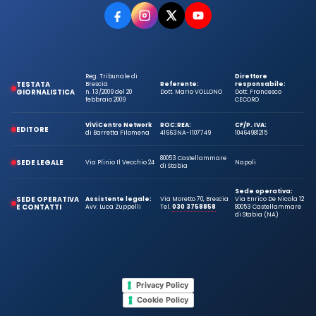
Reg. Tribunale di
Direttore
TESTATA
Brescia
Referente:
responsabile:
GIORNALISTICA
n. 13/2009 del 20
Dott. Mario VOLLONO
Dott. Francesco
febbraio 2009
CECORO
ViViCentro Network
ROC:
REA:
CF/P. IVA:
EDITORE
di Barretta Filomena
41663
NA-1107749
10464981215
80053 Castellammare
SEDE LEGALE
Via Plinio Il Vecchio 24
Napoli
di Stabia
Sede operativa:
SEDE OPERATIVA
Assistente legale:
Via Moretto 70, Brescia
Via Enrico De Nicola 12
E CONTATTI
Avv. Luca Zuppelli
Tel.
030 3758858
80053 Castellammare
di Stabia (NA)
Privacy Policy
Cookie Policy