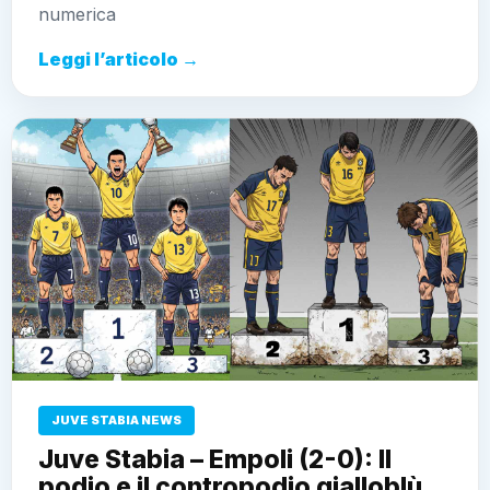
numerica
Leggi l’articolo →
JUVE STABIA NEWS
Juve Stabia – Empoli (2-0): Il
podio e il contropodio gialloblù