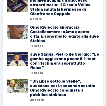
Indimenticabili, un successo
straordinario: Il Circolo Velico
Stabia saluta la kermesse di
Gianfranco Coppola
5 ore fa
Gino Rivieccio abbraccia
Castellammare: «Amo questa
città. E sono molto legato alla Juve
Stabia»
13 ore fa
Juve Stabia, Pietro de Giorgio: “Le
gambe oggi erano pesanti. Il test
con l’Ischia era soprattutto
fisico”
17 ore fa
“Un Libro sotto le Stelle”,
successo per la seconda serata:
Gino Rivieccio conquista il
pubblico stabiese
20 ore fa