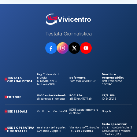
Vivicentro
Testata Giornalistica
Reg. Tribunale di
Direttore
TESTATA
Brescia
Referente:
responsabile:
GIORNALISTICA
n. 13/2009 del 20
Dott. Mario VOLLONO
Dott. Francesco
febbraio 2009
CECORO
ViViCentro Network
ROC:
REA:
CF/P. IVA:
EDITORE
di Barretta Filomena
41663
NA-1107749
10464981215
80053 Castellammare
SEDE LEGALE
Via Plinio Il Vecchio 24
Napoli
di Stabia
Sede operativa:
SEDE OPERATIVA
Assistente legale:
Via Moretto 70, Brescia
Via Enrico De Nicola 12
E CONTATTI
Avv. Luca Zuppelli
Tel.
030 3758858
80053 Castellammare
di Stabia (NA)