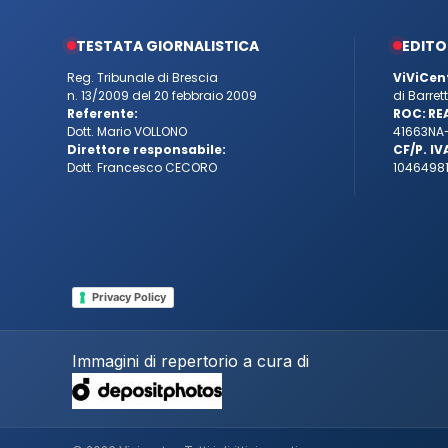
TESTATA GIORNALISTICA
EDITO
Reg. Tribunale di Brescia
ViViCen
n. 13/2009 del 20 febbraio 2009
di Barre
Referente:
ROC:
RE
Dott. Mario VOLLONO
41663
NA
Direttore responsabile:
CF/P. IV
Dott. Francesco CECORO
10464981
Privacy Policy
Immagini di repertorio a cura di