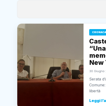
CRONACA
Cast
“Una 
memor
New 
30 Giugno 
Serata d’
Comune: i
libertà
Leggi l’