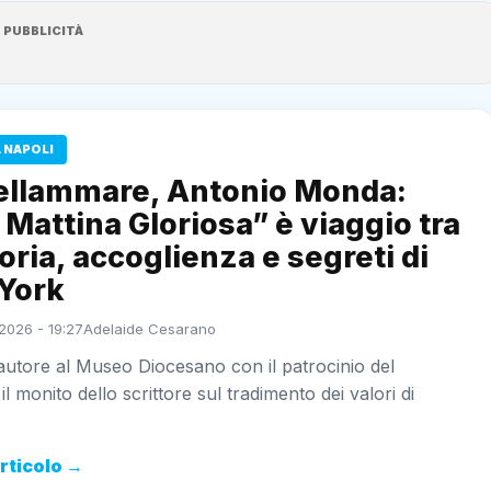
PUBBLICITÀ
 NAPOLI
ellammare, Antonio Monda:
Mattina Gloriosa” è viaggio tra
ia, accoglienza e segreti di
York
2026 - 19:27
Adelaide Cesarano
autore al Museo Diocesano con il patrocinio del
l monito dello scrittore sul tradimento dei valori di
articolo →