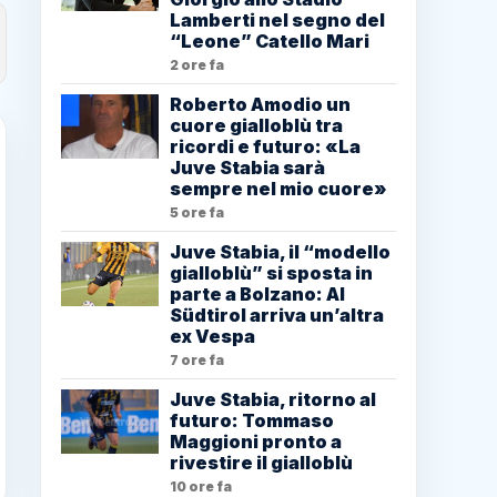
Lamberti nel segno del
“Leone” Catello Mari
2 ore fa
Roberto Amodio un
cuore gialloblù tra
ricordi e futuro: «La
Juve Stabia sarà
sempre nel mio cuore»
5 ore fa
Juve Stabia, il “modello
gialloblù” si sposta in
parte a Bolzano: Al
Südtirol arriva un’altra
ex Vespa
7 ore fa
Juve Stabia, ritorno al
futuro: Tommaso
Maggioni pronto a
rivestire il gialloblù
10 ore fa