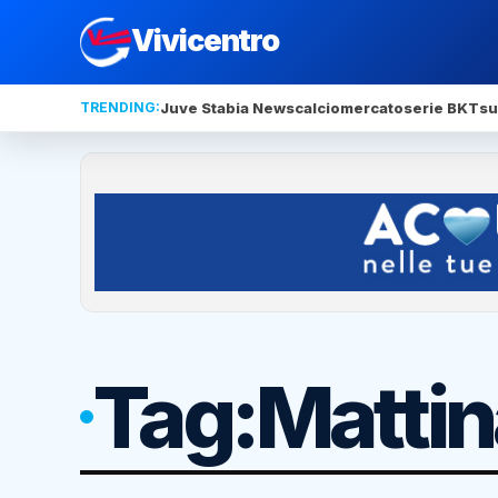
Vivicentro
TRENDING:
Juve Stabia News
calciomercato
serie BKT
su
Tag:
Mattin