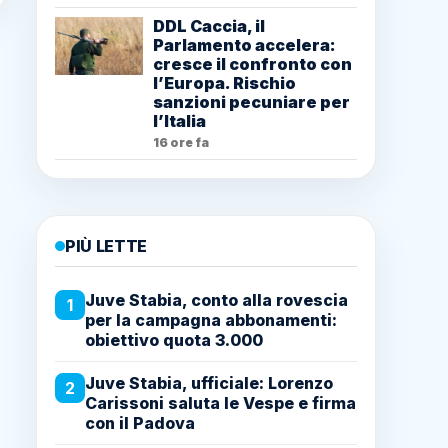
DDL Caccia, il
Parlamento accelera:
cresce il confronto con
l’Europa. Rischio
sanzioni pecuniare per
l’Italia
16 ore fa
PIÙ LETTE
Juve Stabia, conto alla rovescia
1
per la campagna abbonamenti:
obiettivo quota 3.000
Juve Stabia, ufficiale: Lorenzo
2
Carissoni saluta le Vespe e firma
con il Padova