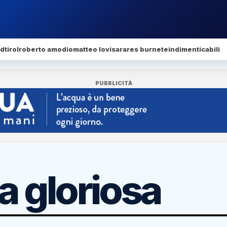
dtirol
roberto amodio
matteo lovisa
rares burnete
indimenticabili
PUBBLICITÀ
a gloriosa