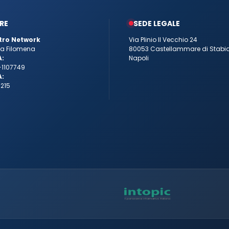
RE
SEDE LEGALE
tro Network
Via Plinio Il Vecchio 24
tta Filomena
80053 Castellammare di Stabi
A:
Napoli
-1107749
A:
215