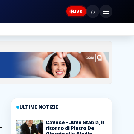
⌕
LIVE
ULTIME NOTIZIE
Cavese – Juve Stabia, il
ritorno di Pietro De
Giorgio allo Stadio