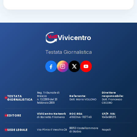
Vivicentro
Testata Giornalistica
Reg. Tribunale di
Direttore
TESTATA
Brescia
Referente:
responsabile:
GIORNALISTICA
n. 13/2009 del 20
Dott. Mario VOLLONO
Dott. Francesco
febbraio 2009
CECORO
ViViCentro Network
ROC:
REA:
CF/P. IVA:
EDITORE
di Barretta Filomena
41663
NA-1107749
10464981215
80053 Castellammare
SEDE LEGALE
Via Plinio Il Vecchio 24
Napoli
di Stabia