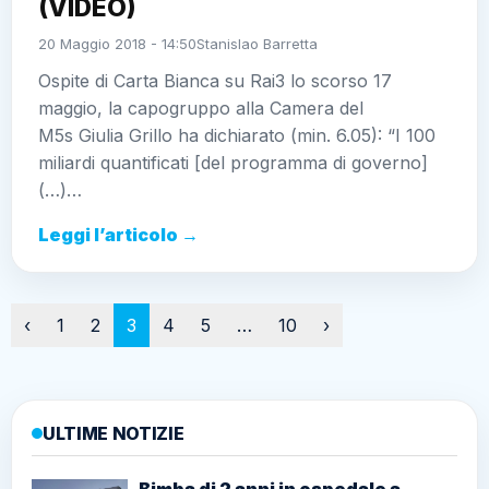
(VIDEO)
20 Maggio 2018 - 14:50
Stanislao Barretta
Ospite di Carta Bianca su Rai3 lo scorso 17
maggio, la capogruppo alla Camera del
M5s Giulia Grillo ha dichiarato (min. 6.05): “I 100
miliardi quantificati [del programma di governo]
(…)…
Leggi l’articolo →
Paginazione
‹
1
2
3
4
5
…
10
›
ULTIME NOTIZIE
Bimba di 2 anni in ospedale a