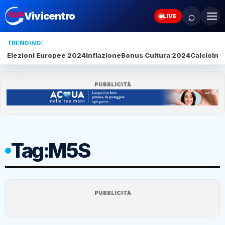
⌕
Vivicentro
LIVE
TRENDING:
Elezioni Europee 2024
Inflazione
Bonus Cultura 2024
Calcio
Inte
PUBBLICITÀ
Tag:
M5S
PUBBLICITÀ