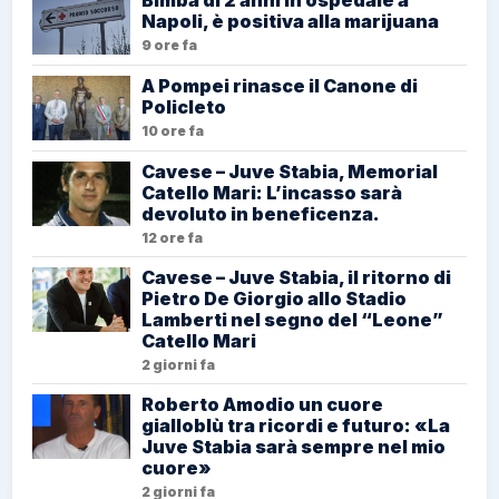
Napoli, è positiva alla marijuana
9 ore fa
A Pompei rinasce il Canone di
Policleto
10 ore fa
Cavese – Juve Stabia, Memorial
Catello Mari: L’incasso sarà
devoluto in beneficenza.
12 ore fa
Cavese – Juve Stabia, il ritorno di
Pietro De Giorgio allo Stadio
Lamberti nel segno del “Leone”
Catello Mari
2 giorni fa
Roberto Amodio un cuore
gialloblù tra ricordi e futuro: «La
Juve Stabia sarà sempre nel mio
cuore»
2 giorni fa