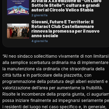
Al via la XXII edizione di “Un Libro
Sotto le Stelle”: cultura e grandi
autori al Circolo Velico Stabia
2 giorni fa
Giovani, Futuro E Territorio: Il
Rotaract Club Castellammare
rinnova la promessa per il nuovo
anno sociale
4 giorni fa
“Al neo sindaco sollecitiamo vivamente di non limitarsi
alla semplice scerbatura ordinaria ma di implementare
la manutenzione sia ordinaria che straordinaria della
città tutta e in particolare della piazzetta, con
programmazione della potatura degli alberi esistenti e
valorizzazione dell’area per aumentarne la fruibilità.
Risolte le incombenze della propria giunta, ci auguria
possa iniziare finalmente ad impegnarsi seriamente pe
i residenti del luogo nel caso specifico e, in generale,