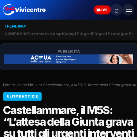
⌕
Vivicentro
LIVE
TRENDING:
CAMPANIA
Terremoto Campi
Campi Flegrei
Flegrei Prosegue
Pro
PUBBLICITÀ
Home
›
Ultime Notizie
›
Castellammare, il M5S: “L’attesa della Giunta grava s
ULTIME NOTIZIE
Castellammare, il M5S:
“L’attesa della Giunta grava
su tutti gli urgenti interventi