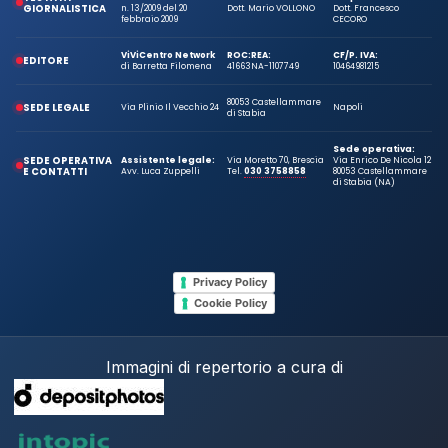
GIORNALISTICA
n. 13/2009 del 20
Dott. Mario VOLLONO
Dott. Francesco
febbraio 2009
CECORO
ViViCentro Network
ROC:
REA:
CF/P. IVA:
EDITORE
di Barretta Filomena
41663
NA-1107749
10464981215
80053 Castellammare
SEDE LEGALE
Via Plinio Il Vecchio 24
Napoli
di Stabia
Sede operativa:
SEDE OPERATIVA
Assistente legale:
Via Moretto 70, Brescia
Via Enrico De Nicola 12
E CONTATTI
Avv. Luca Zuppelli
Tel.
030 3758858
80053 Castellammare
di Stabia (NA)
Privacy Policy
Cookie Policy
Immagini di repertorio a cura di