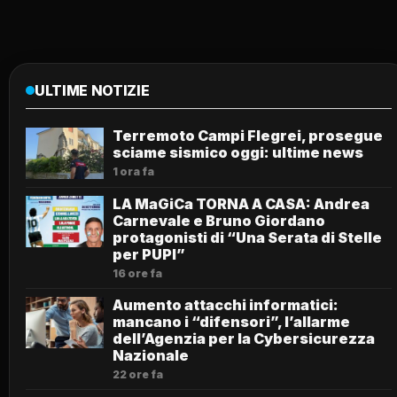
ULTIME NOTIZIE
Terremoto Campi Flegrei, prosegue
sciame sismico oggi: ultime news
1 ora fa
LA MaGiCa TORNA A CASA: Andrea
Carnevale e Bruno Giordano
protagonisti di “Una Serata di Stelle
per PUPI”
16 ore fa
Aumento attacchi informatici:
mancano i “difensori”, l’allarme
dell’Agenzia per la Cybersicurezza
Nazionale
22 ore fa