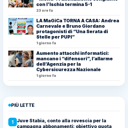
con l’Ischia termina 5-1
23 ore fa
LA MaGiCa TORNA A CASA: Andrea
Carnevale e Bruno Giordano
protagonisti di “Una Serata di
Stelle per PUPI”
1 giorno fa
Aumento attacchi informatici:
mancano i “difensori”, l’allarme
dell’Agenzia per la
Cybersicurezza Nazionale
1 giorno fa
PIÙ LETTE
Juve Stabia, conto alla rovescia per la
1
campagna abbonamenti: obiettivo quota