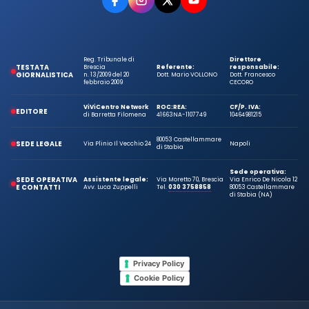
Reg. Tribunale di
Direttore
TESTATA
Brescia
Referente:
responsabile:
GIORNALISTICA
n. 13/2009 del 20
Dott. Mario VOLLONO
Dott. Francesco
febbraio 2009
CECORO
ViViCentro Network
ROC:
REA:
CF/P. IVA:
EDITORE
di Barretta Filomena
41663
NA-1107749
10464981215
80053 Castellammare
SEDE LEGALE
Via Plinio Il Vecchio 24
Napoli
di Stabia
Sede operativa:
SEDE OPERATIVA
Assistente legale:
Via Moretto 70, Brescia
Via Enrico De Nicola 12
E CONTATTI
Avv. Luca Zuppelli
Tel.
030 3758858
80053 Castellammare
di Stabia (NA)
Privacy Policy
Cookie Policy