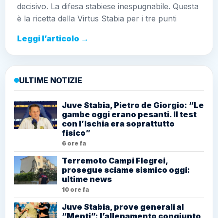
decisivo. La difesa stabiese inespugnabile. Questa
è la ricetta della Virtus Stabia per i tre punti
Leggi l’articolo →
ULTIME NOTIZIE
Juve Stabia, Pietro de Giorgio: “Le
gambe oggi erano pesanti. Il test
con l’Ischia era soprattutto
fisico”
6 ore fa
Terremoto Campi Flegrei,
prosegue sciame sismico oggi:
ultime news
10 ore fa
Juve Stabia, prove generali al
“Menti”: l’allenamento congiunto