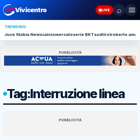
⌕
Vivicentro
LIVE
TRENDING:
Juve Stabia News
calciomercato
serie BKT
sudtirol
roberto amod
PUBBLICITÀ
Tag:
Interruzione linea
PUBBLICITÀ