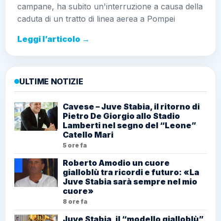
campane, ha subito un'interruzione a causa della
caduta di un tratto di linea aerea a Pompei
Leggi l’articolo →
ULTIME NOTIZIE
Cavese – Juve Stabia, il ritorno di
Pietro De Giorgio allo Stadio
Lamberti nel segno del “Leone”
Catello Mari
5 ore fa
Roberto Amodio un cuore
gialloblù tra ricordi e futuro: «La
Juve Stabia sarà sempre nel mio
cuore»
8 ore fa
Juve Stabia, il “modello gialloblù”