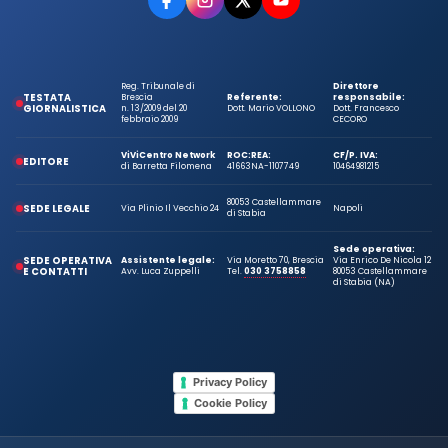
Reg. Tribunale di
Direttore
TESTATA
Brescia
Referente:
responsabile:
GIORNALISTICA
n. 13/2009 del 20
Dott. Mario VOLLONO
Dott. Francesco
febbraio 2009
CECORO
ViViCentro Network
ROC:
REA:
CF/P. IVA:
EDITORE
di Barretta Filomena
41663
NA-1107749
10464981215
80053 Castellammare
SEDE LEGALE
Via Plinio Il Vecchio 24
Napoli
di Stabia
Sede operativa:
SEDE OPERATIVA
Assistente legale:
Via Moretto 70, Brescia
Via Enrico De Nicola 12
E CONTATTI
Avv. Luca Zuppelli
Tel.
030 3758858
80053 Castellammare
di Stabia (NA)
Privacy Policy
Cookie Policy