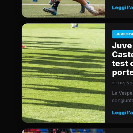
Leggi l’
JUVE ST
Juve 
Cast
test 
port
23 Luglio 2
Le Vespe
congiunt
Leggi l’