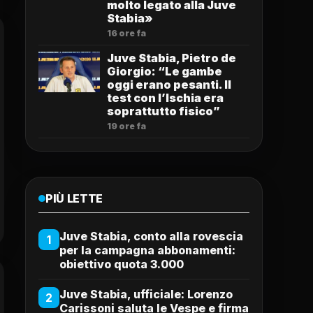
molto legato alla Juve
Stabia»
16 ore fa
Juve Stabia, Pietro de
Giorgio: “Le gambe
oggi erano pesanti. Il
test con l’Ischia era
soprattutto fisico”
19 ore fa
PIÙ LETTE
Juve Stabia, conto alla rovescia
1
per la campagna abbonamenti:
obiettivo quota 3.000
Juve Stabia, ufficiale: Lorenzo
2
Carissoni saluta le Vespe e firma