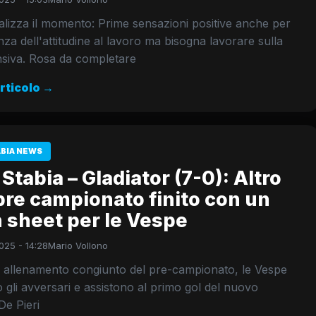
lizza il momento: Prime sensazioni positive anche per
nza dell'attitudine al lavoro ma bisogna lavorare sulla
nsiva. Rosa da completare
articolo →
ABIA NEWS
Stabia – Gladiator (7-0): Altro
pre campionato finito con un
 sheet per le Vespe
025 - 14:28
Mario Vollono
o allenamento congiunto del pre-campionato, le Vespe
gli avversari e assistono al primo gol del nuovo
De Pieri