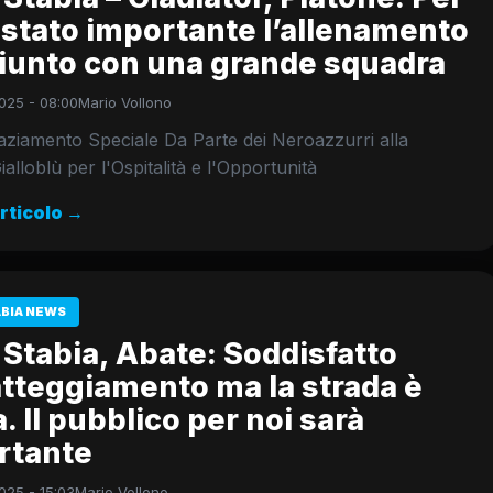
 stato importante l’allenamento
iunto con una grande squadra
025 - 08:00
Mario Vollono
aziamento Speciale Da Parte dei Neroazzurri alla
ialloblù per l'Ospitalità e l'Opportunità
articolo →
ABIA NEWS
Stabia, Abate: Soddisfatto
atteggiamento ma la strada è
. Il pubblico per noi sarà
rtante
025 - 15:03
Mario Vollono