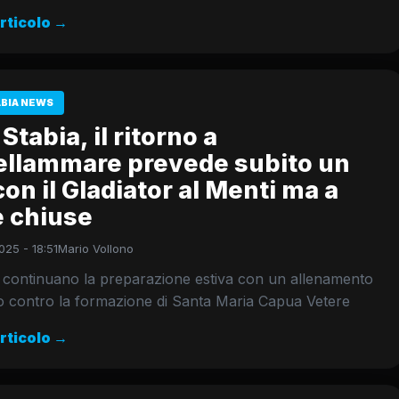
articolo →
ABIA NEWS
Stabia, il ritorno a
ellammare prevede subito un
con il Gladiator al Menti ma a
e chiuse
025 - 18:51
Mario Vollono
 continuano la preparazione estiva con un allenamento
o contro la formazione di Santa Maria Capua Vetere
articolo →