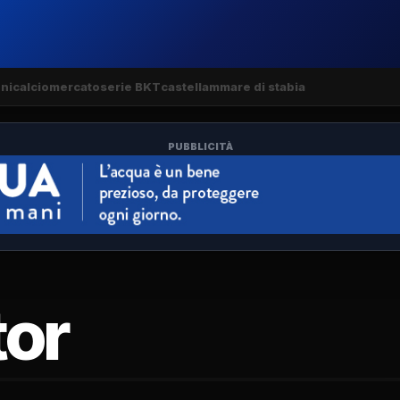
ni
calciomercato
serie BKT
castellammare di stabia
PUBBLICITÀ
tor