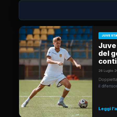
JUVE ST
Juve 
del g
cont
26 Luglio 2
Doppietta
il difens
Leggi l’