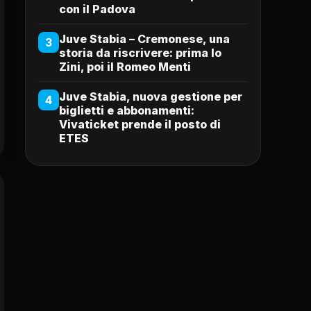
con il Padova
Juve Stabia – Cremonese, una
3
storia da riscrivere: prima lo
Zini, poi il Romeo Menti
Juve Stabia, nuova gestione per
4
biglietti e abbonamenti:
Vivaticket prende il posto di
ETES