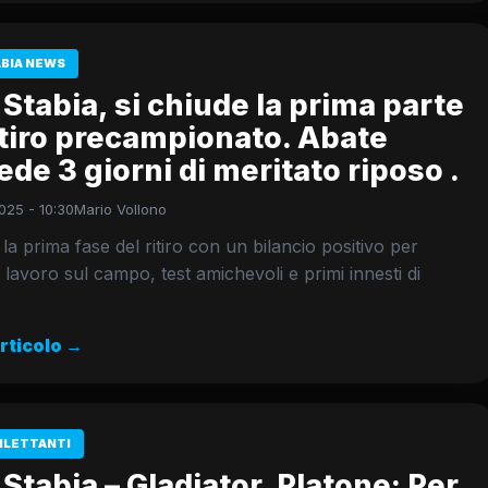
ABIA NEWS
Stabia, si chiude la prima parte
itiro precampionato. Abate
de 3 giorni di meritato riposo .
025 - 10:30
Mario Vollono
 la prima fase del ritiro con un bilancio positivo per
 lavoro sul campo, test amichevoli e primi innesti di
articolo →
ILETTANTI
Stabia – Gladiator, Platone: Per