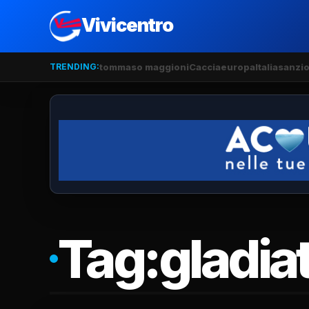
Vivicentro
TRENDING:
tommaso maggioni
Caccia
europa
Italia
sanzio
Tag:
gladia