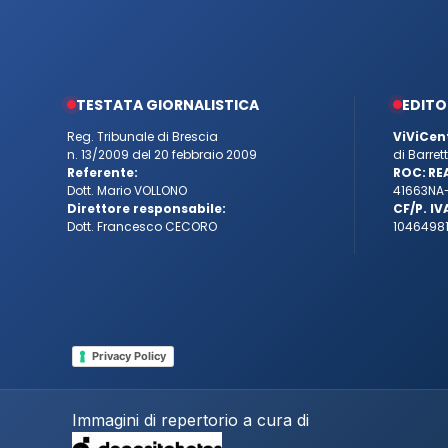
TESTATA GIORNALISTICA
EDITO
Reg. Tribunale di Brescia
ViViCen
n. 13/2009 del 20 febbraio 2009
di Barre
Referente:
ROC:
RE
Dott. Mario VOLLONO
41663
NA
Direttore responsabile:
CF/P. IV
Dott. Francesco CECORO
10464981
Privacy Policy
Immagini di repertorio a cura di