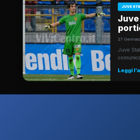
JUVE ST
Juve 
porti
27 Gennaio
Juve Stabi
comunicat
Leggi l’