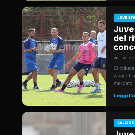
JUVE ST
Juve 
del r
conce
26 Luglio 2
Si chiude
Abate tra
mercato
Leggi l’
CALCIO D
Juve 