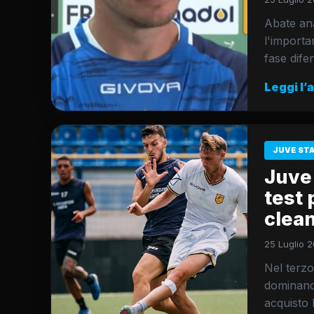
Abate ana
l'importa
fase dife
Leggi l’
JUVE ST
Juve 
test 
clean
25 Luglio 2
Nel terz
dominano 
acquisto 