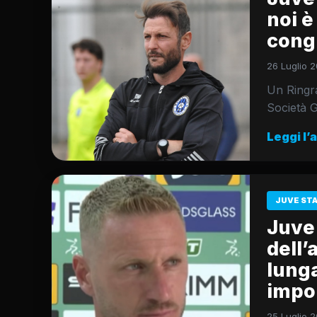
noi è
cong
26 Luglio 2
Un Ringr
Società G
Leggi l’
JUVE ST
Juve 
dell’
lunga
impo
25 Luglio 2