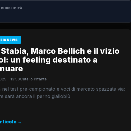
PUBBLICITÀ
ABIA NEWS
Stabia, Marco Bellich e il vizio
ol: un feeling destinato a
inuare
025 - 13:50
Catello Infante
 nel test pre-campionato e voci di mercato spazzate via:
ore sarà ancora il perno gialloblù
articolo →