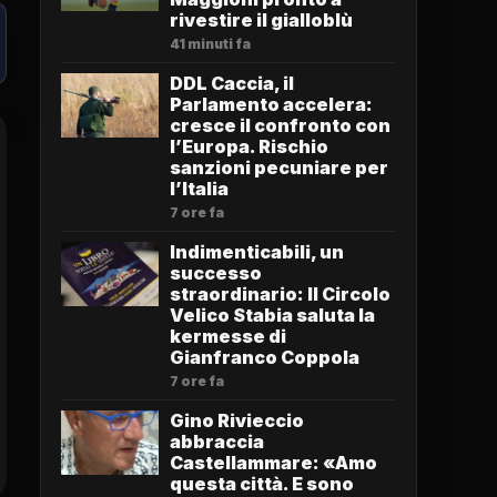
rivestire il gialloblù
41 minuti fa
DDL Caccia, il
Parlamento accelera:
cresce il confronto con
l’Europa. Rischio
sanzioni pecuniare per
l’Italia
7 ore fa
Indimenticabili, un
successo
straordinario: Il Circolo
Velico Stabia saluta la
kermesse di
Gianfranco Coppola
7 ore fa
Gino Rivieccio
abbraccia
Castellammare: «Amo
questa città. E sono