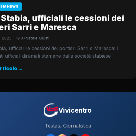
ABIA NEWS
Stabia, ufficiali le cessioni dei
eri Sarri e Maresca
 2023 - 19:07
Natale Giusti
a, ufficiali le cessioni dei portieri Sarri e Maresca: i
i ufficiali diramati stamane dalla società stabiese
articolo →
Vivicentro
Testata Giornalistica