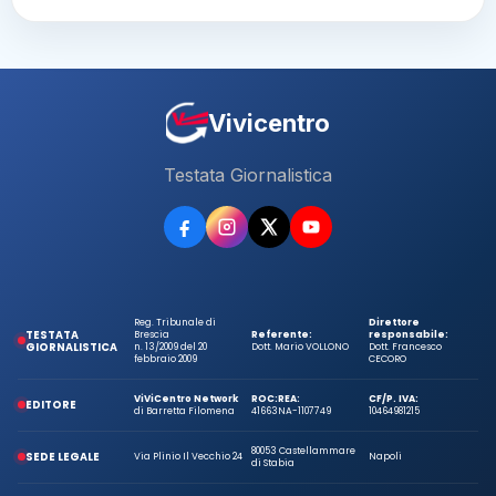
Vivicentro
Testata Giornalistica
Reg. Tribunale di
Direttore
TESTATA
Brescia
Referente:
responsabile:
GIORNALISTICA
n. 13/2009 del 20
Dott. Mario VOLLONO
Dott. Francesco
febbraio 2009
CECORO
ViViCentro Network
ROC:
REA:
CF/P. IVA:
EDITORE
di Barretta Filomena
41663
NA-1107749
10464981215
80053 Castellammare
SEDE LEGALE
Via Plinio Il Vecchio 24
Napoli
di Stabia