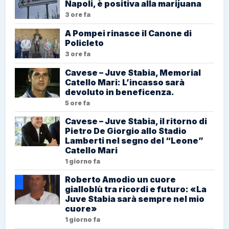
Napoli, è positiva alla marijuana
3 ore fa
A Pompei rinasce il Canone di
Policleto
3 ore fa
Cavese – Juve Stabia, Memorial
Catello Mari: L’incasso sarà
devoluto in beneficenza.
5 ore fa
Cavese – Juve Stabia, il ritorno di
Pietro De Giorgio allo Stadio
Lamberti nel segno del “Leone”
Catello Mari
1 giorno fa
Roberto Amodio un cuore
gialloblù tra ricordi e futuro: «La
Juve Stabia sarà sempre nel mio
cuore»
1 giorno fa