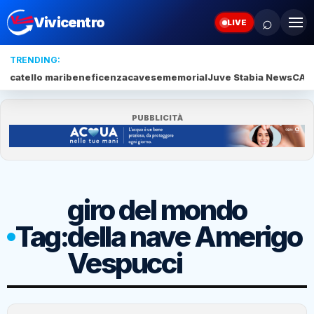
⌕
Vivicentro
LIVE
TRENDING:
catello mari
beneficenza
cavese
memorial
Juve Stabia News
CAM
PUBBLICITÀ
giro del mondo
Tag:
della nave Amerigo
Vespucci