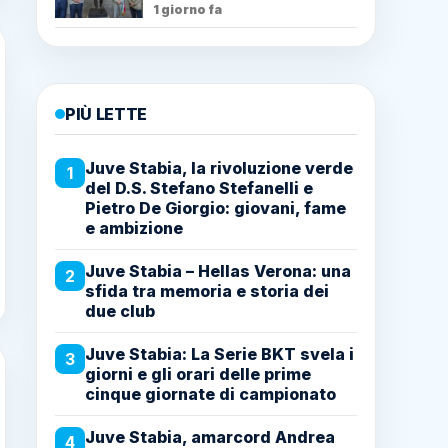
1 giorno fa
PIÙ LETTE
Juve Stabia, la rivoluzione verde
1
del D.S. Stefano Stefanelli e
Pietro De Giorgio: giovani, fame
e ambizione
Juve Stabia – Hellas Verona: una
2
sfida tra memoria e storia dei
due club
Juve Stabia: La Serie BKT svela i
3
giorni e gli orari delle prime
cinque giornate di campionato
Juve Stabia, amarcord Andrea
4