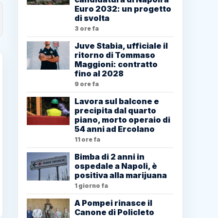
Euro 2032: un progetto
di svolta
3 ore fa
Juve Stabia, ufficiale il
ritorno di Tommaso
Maggioni: contratto
fino al 2028
9 ore fa
Lavora sul balcone e
precipita dal quarto
piano, morto operaio di
54 anni ad Ercolano
11 ore fa
Bimba di 2 anni in
ospedale a Napoli, è
positiva alla marijuana
1 giorno fa
A Pompei rinasce il
Canone di Policleto