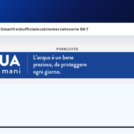
32
manfredi
ufficiale
calciomercato
serie BKT
PUBBLICITÀ