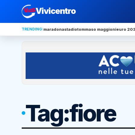
Vivicentro
TRENDING:
maradona
stadio
tommaso maggioni
euro 20
Tag:
fiore