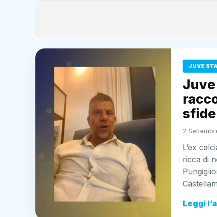
JUVE ST
Juve 
racco
sfide
2 Settembr
L’ex calc
ricca di 
Pungiglio
Castell
Leggi l’