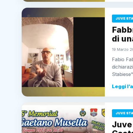
JUVE ST
Fabbr
di u
19 Marzo 2
Fabio Fab
dichiaraz
Stabiese
Leggi l’
JUVE ST
Juve 