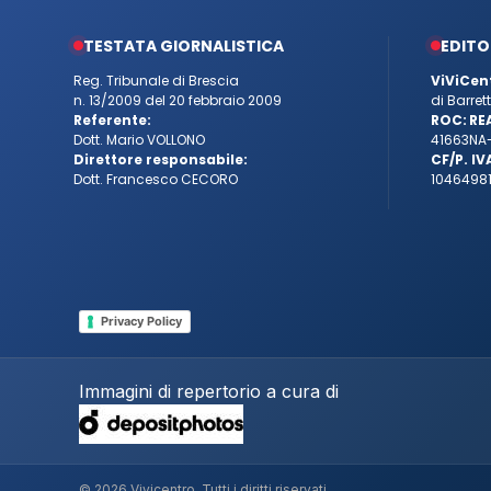
TESTATA GIORNALISTICA
EDITO
Reg. Tribunale di Brescia
ViViCen
n. 13/2009 del 20 febbraio 2009
di Barre
Referente:
ROC:
RE
Dott. Mario VOLLONO
41663
NA
Direttore responsabile:
CF/P. IV
Dott. Francesco CECORO
10464981
Privacy Policy
Immagini di repertorio a cura di
© 2026 Vivicentro. Tutti i diritti riservati.