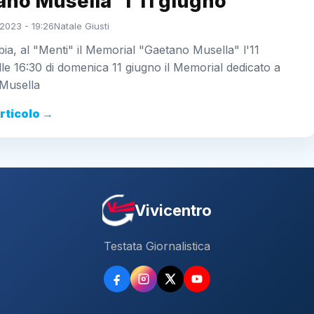
no Musella” l’11 giugno
2023 - 19:26
Natale Giusti
ia, al "Menti" il Memorial "Gaetano Musella" l'11
lle 16:30 di domenica 11 giugno il Memorial dedicato a
Musella
articolo →
Vivicentro
Testata Giornalistica