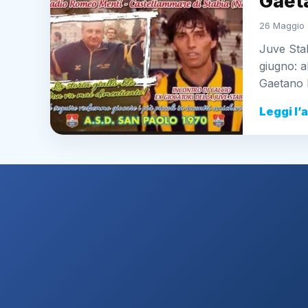
Gaeta
26 Maggio 
Juve Stab
giugno: a
Gaetano 
Leggi l’