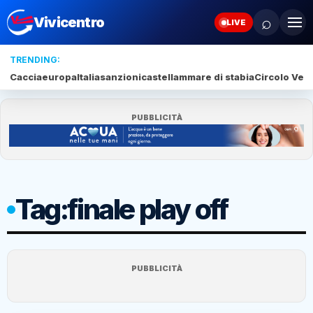
⌕
Vivicentro
LIVE
TRENDING:
Caccia
europa
Italia
sanzioni
castellammare di stabia
Circolo Veli
PUBBLICITÀ
Tag:
finale play off
PUBBLICITÀ