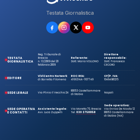
Testata Giornalistica
Reg. Tribunale di
Direttore
TESTATA
Brescia
Referente:
responsabile:
GIORNALISTICA
n. 13/2009 del 20
Dott. Mario VOLLONO
Dott. Francesco
febbraio 2009
CECORO
ViViCentro Network
ROC:
REA:
CF/P. IVA:
EDITORE
di Barretta Filomena
41663
NA-1107749
10464981215
80053 Castellammare
SEDE LEGALE
Via Plinio Il Vecchio 24
Napoli
di Stabia
Sede operativa:
SEDE OPERATIVA
Assistente legale:
Via Moretto 70, Brescia
Via Enrico De Nicola 12
E CONTATTI
Avv. Luca Zuppelli
Tel.
030 3758858
80053 Castellammare
di Stabia (NA)