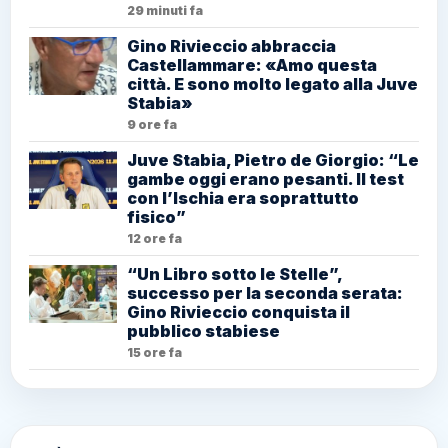
29 minuti fa
Gino Rivieccio abbraccia
Castellammare: «Amo questa
città. E sono molto legato alla Juve
Stabia»
9 ore fa
Juve Stabia, Pietro de Giorgio: “Le
gambe oggi erano pesanti. Il test
con l’Ischia era soprattutto
fisico”
12 ore fa
“Un Libro sotto le Stelle”,
successo per la seconda serata:
Gino Rivieccio conquista il
pubblico stabiese
15 ore fa