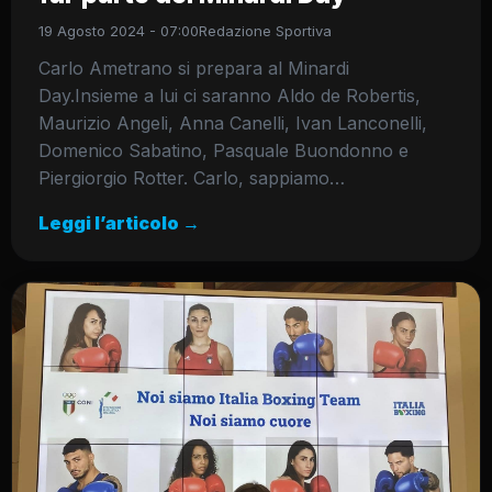
19 Agosto 2024 - 07:00
Redazione Sportiva
Carlo Ametrano si prepara al Minardi
Day.Insieme a lui ci saranno Aldo de Robertis,
Maurizio Angeli, Anna Canelli, Ivan Lanconelli,
Domenico Sabatino, Pasquale Buondonno e
Piergiorgio Rotter. Carlo, sappiamo…
Leggi l’articolo →