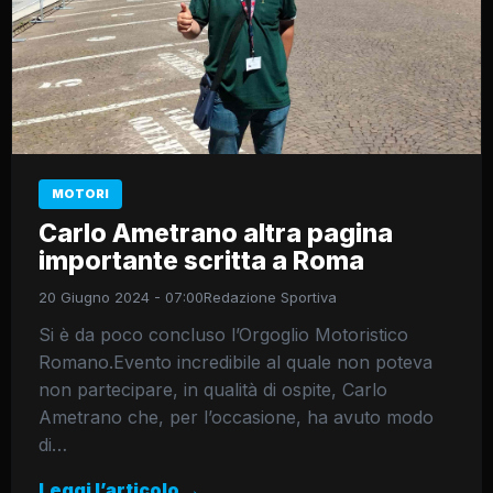
MOTORI
Carlo Ametrano altra pagina
importante scritta a Roma
20 Giugno 2024 - 07:00
Redazione Sportiva
Si è da poco concluso l’Orgoglio Motoristico
Romano.Evento incredibile al quale non poteva
non partecipare, in qualità di ospite, Carlo
Ametrano che, per l’occasione, ha avuto modo
di…
Leggi l’articolo →