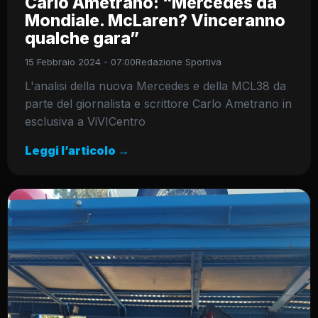
Carlo Ametrano: “Mercedes da
Mondiale. McLaren? Vinceranno
qualche gara”
15 Febbraio 2024 - 07:00
Redazione Sportiva
L'analisi della nuova Mercedes e della MCL38 da
parte del giornalista e scrittore Carlo Ametrano in
esclusiva a ViVICentro
Leggi l’articolo →