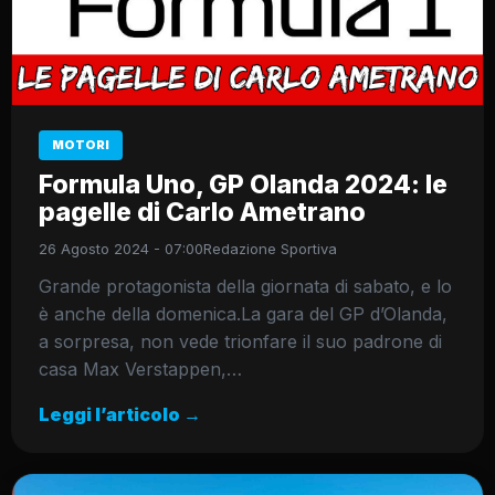
MOTORI
Formula Uno, GP Olanda 2024: le
pagelle di Carlo Ametrano
26 Agosto 2024 - 07:00
Redazione Sportiva
Grande protagonista della giornata di sabato, e lo
è anche della domenica.La gara del GP d’Olanda,
a sorpresa, non vede trionfare il suo padrone di
casa Max Verstappen,…
Leggi l’articolo →