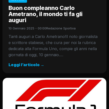
Buon compleanno Carlo
Ametrano, il mondo ti fa gli
auguri
10 Gennaio 2025 - 00:00
Redazione Sportiva
Tanti auguri a Carlo Ametrano!Il noto giornalista
e scrittore stabiese, che cura per noi la rubrica
dedicata alla Formula Uno, compie gli anni nella
giornata di oggi, 10 gennaio.…
Leggi l’articolo →