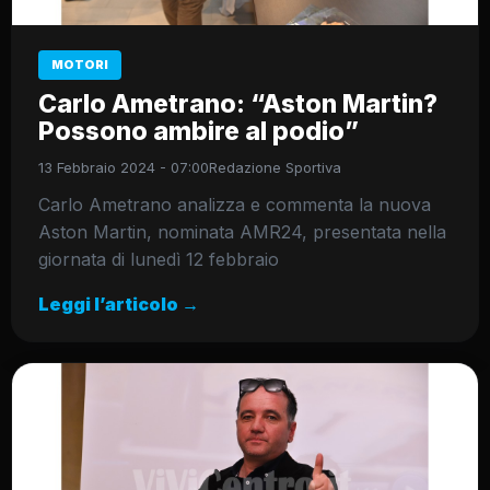
MOTORI
Carlo Ametrano: “Aston Martin?
Possono ambire al podio”
13 Febbraio 2024 - 07:00
Redazione Sportiva
Carlo Ametrano analizza e commenta la nuova
Aston Martin, nominata AMR24, presentata nella
giornata di lunedì 12 febbraio
Leggi l’articolo →