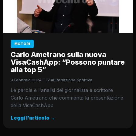
MOTORI
Carlo Ametrano sulla nuova
VisaCashApp: “Possono puntare
alla top 5”
9 Febbraio 2024 - 12:40
Redazione Sportiva
Le parole e l'analisi del giornalista e scrittore
Carlo Ametrano che commenta la presentazione
della VisaCashApp
Leggi l’articolo →