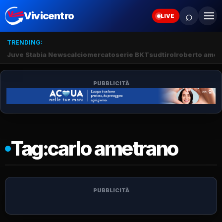
⌕
Vivicentro
LIVE
TRENDING:
Juve Stabia News
calciomercato
serie BKT
sudtirol
roberto amod
PUBBLICITÀ
Tag:
carlo ametrano
PUBBLICITÀ