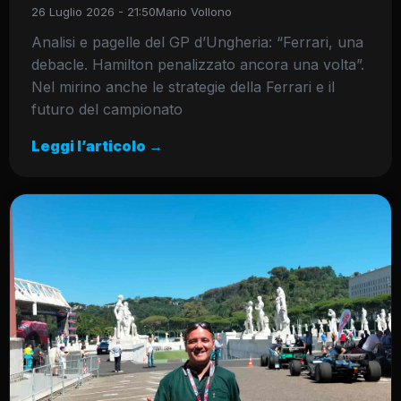
26 Luglio 2026 - 21:50
Mario Vollono
Analisi e pagelle del GP d’Ungheria: “Ferrari, una
debacle. Hamilton penalizzato ancora una volta”.
Nel mirino anche le strategie della Ferrari e il
futuro del campionato
Leggi l’articolo →