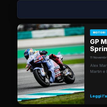
MOTORI
GP Ma
Sprin
11 Novembr
Alex Marq
Martin e 
Leggi l’