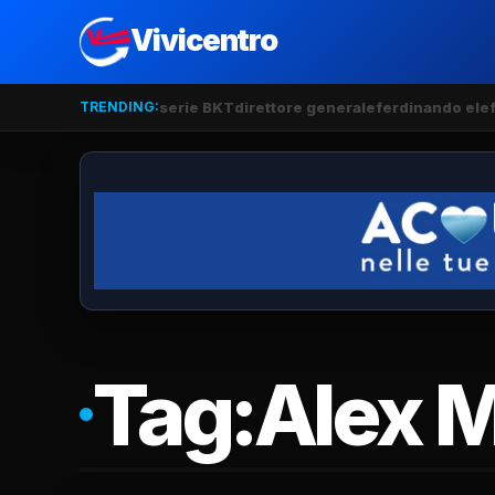
Vivicentro
TRENDING:
serie BKT
direttore generale
ferdinando ele
Tag:
Alex 