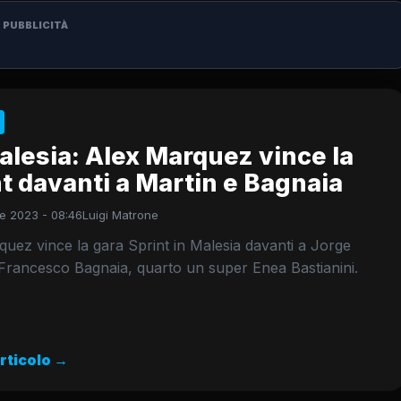
PUBBLICITÀ
lesia: Alex Marquez vince la
t davanti a Martin e Bagnaia
e 2023 - 08:46
Luigi Matrone
uez vince la gara Sprint in Malesia davanti a Jorge
Francesco Bagnaia, quarto un super Enea Bastianini.
articolo →