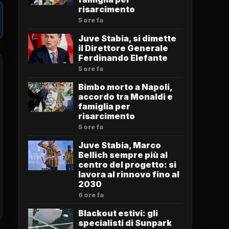
risarcimento
5 ore fa
Juve Stabia, si dimette
il Direttore Generale
Ferdinando Elefante
5 ore fa
Bimbo morto a Napoli,
accordo tra Monaldi e
famiglia per
risarcimento
5 ore fa
Juve Stabia, Marco
Bellich sempre più al
centro del progetto: si
lavora al rinnovo fino al
2030
6 ore fa
Blackout estivi: gli
specialisti di Sunpark