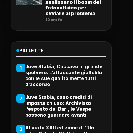
analizzano il boom del
fotovoltaico per
ovviare al problema
10 ore fa
PIÙ LETTE
Juve Stabia, Caccavo in grande
1
spolvero: L’attaccante gialloblù
con le sue qualità mette tutti
d’accordo
Juve Stabia, caso crediti di
2
imposta chiuso: Archiviato
l’esposto del Bari, le Vespe
possono guardare avanti
Al via la XXII edizione di “Un
3