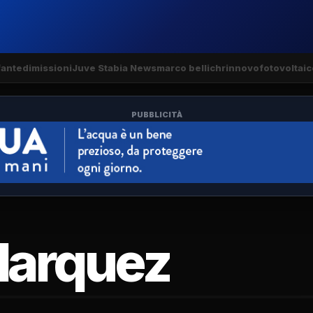
fante
dimissioni
Juve Stabia News
marco bellich
rinnovo
fotovoltaic
PUBBLICITÀ
Marquez