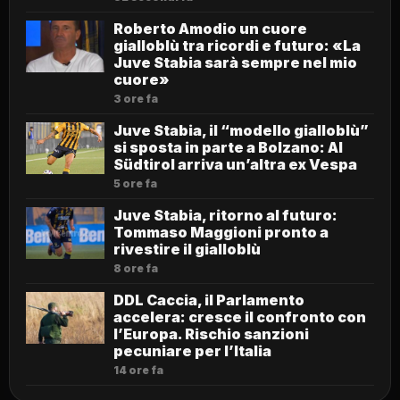
Roberto Amodio un cuore
gialloblù tra ricordi e futuro: «La
Juve Stabia sarà sempre nel mio
cuore»
3 ore fa
Juve Stabia, il “modello gialloblù”
si sposta in parte a Bolzano: Al
Südtirol arriva un’altra ex Vespa
5 ore fa
Juve Stabia, ritorno al futuro:
Tommaso Maggioni pronto a
rivestire il gialloblù
8 ore fa
DDL Caccia, il Parlamento
accelera: cresce il confronto con
l’Europa. Rischio sanzioni
pecuniare per l’Italia
14 ore fa