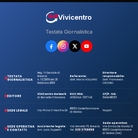
Vivicentro
Testata Giornalistica
Reg. Tribunale di
Direttore
TESTATA
Brescia
Referente:
responsabile:
GIORNALISTICA
n. 13/2009 del 20
Dott. Mario VOLLONO
Dott. Francesco
febbraio 2009
CECORO
ViViCentro Network
ROC:
REA:
CF/P. IVA:
EDITORE
di Barretta Filomena
41663
NA-1107749
10464981215
80053 Castellammare
SEDE LEGALE
Via Plinio Il Vecchio 24
Napoli
di Stabia
Sede operativa:
SEDE OPERATIVA
Assistente legale:
Via Moretto 70, Brescia
Via Enrico De Nicola 12
E CONTATTI
Avv. Luca Zuppelli
Tel.
030 3758858
80053 Castellammare
di Stabia (NA)