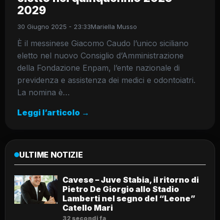
2029
30 Giugno 2025 - 23:33
Mariella Musso
È il messinese Giacomo Caudo l’unico siciliano
eletto nel nuovo Consiglio d’Amministrazione
della Fondazione Enpam, l’ente nazionale di
previdenza e assistenza dei medici e odontoiatri.
La nomina è…
Leggi l’articolo →
ULTIME NOTIZIE
Cavese – Juve Stabia, il ritorno di
Pietro De Giorgio allo Stadio
Lamberti nel segno del “Leone”
Catello Mari
32 secondi fa