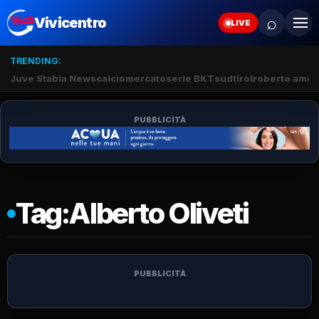
⌕
Vivicentro
LIVE
TRENDING:
Juve Stabia News
calciomercato
serie BKT
sudtirol
roberto amod
PUBBLICITÀ
Tag:
Alberto Oliveti
PUBBLICITÀ