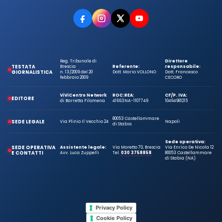
Reg. Tribunale di
Direttore
TESTATA
Brescia
Referente:
responsabile:
GIORNALISTICA
n. 13/2009 del 20
Dott. Mario VOLLONO
Dott. Francesco
febbraio 2009
CECORO
ViViCentro Network
ROC:
REA:
CF/P. IVA:
EDITORE
di Barretta Filomena
41663
NA-1107749
10464981215
80053 Castellammare
SEDE LEGALE
Via Plinio Il Vecchio 24
Napoli
di Stabia
Sede operativa:
SEDE OPERATIVA
Assistente legale:
Via Moretto 70, Brescia
Via Enrico De Nicola 12
E CONTATTI
Avv. Luca Zuppelli
Tel.
030 3758858
80053 Castellammare
di Stabia (NA)
Privacy Policy
Cookie Policy