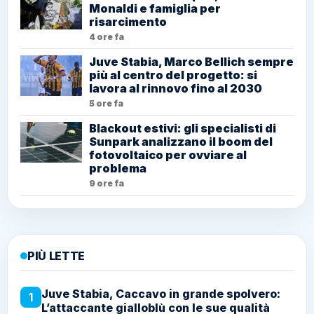
Monaldi e famiglia per
risarcimento
4 ore fa
Juve Stabia, Marco Bellich sempre
più al centro del progetto: si
lavora al rinnovo fino al 2030
5 ore fa
Blackout estivi: gli specialisti di
Sunpark analizzano il boom del
fotovoltaico per ovviare al
problema
9 ore fa
PIÙ LETTE
Juve Stabia, Caccavo in grande spolvero:
1
L’attaccante gialloblù con le sue qualità