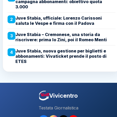
campagna abbonamenti: obiettivo quota
3.000
Juve Stabia, ufficiale: Lorenzo Carissoni
2
saluta le Vespe e firma con il Padova
Juve Stabia – Cremonese, una storia da
3
riscrivere: prima lo Zini, poi il Romeo Menti
Juve Stabia, nuova gestione per biglietti e
4
abbonamenti: Vivaticket prende il posto di
ETES
Vivicentro
Testata Giornalistica