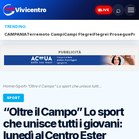
⌕
Vivicentro
LIVE
TRENDING:
CAMPANIA
Terremoto Campi
Campi Flegrei
Flegrei Prosegue
Pro
PUBBLICITÀ
Home
›
Sport
›
“Oltre il Campo” Lo sport che unisce tutti…
SPORT
“Oltre il Campo” Lo sport
che unisce tutti i giovani:
lunedì al Centro Ester