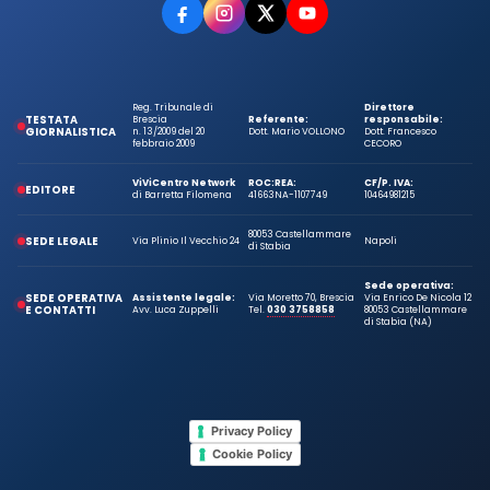
Reg. Tribunale di
Direttore
TESTATA
Brescia
Referente:
responsabile:
GIORNALISTICA
n. 13/2009 del 20
Dott. Mario VOLLONO
Dott. Francesco
febbraio 2009
CECORO
ViViCentro Network
ROC:
REA:
CF/P. IVA:
EDITORE
di Barretta Filomena
41663
NA-1107749
10464981215
80053 Castellammare
SEDE LEGALE
Via Plinio Il Vecchio 24
Napoli
di Stabia
Sede operativa:
SEDE OPERATIVA
Assistente legale:
Via Moretto 70, Brescia
Via Enrico De Nicola 12
E CONTATTI
Avv. Luca Zuppelli
Tel.
030 3758858
80053 Castellammare
di Stabia (NA)
Privacy Policy
Cookie Policy