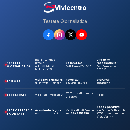
Vivicentro
Testata Giornalistica
Reg. Tribunale di
Direttore
TESTATA
Brescia
Referente:
responsabile:
GIORNALISTICA
n. 13/2009 del 20
Dott. Mario VOLLONO
Dott. Francesco
febbraio 2009
CECORO
ViViCentro Network
ROC:
REA:
CF/P. IVA:
EDITORE
di Barretta Filomena
41663
NA-1107749
10464981215
80053 Castellammare
SEDE LEGALE
Via Plinio Il Vecchio 24
Napoli
di Stabia
Sede operativa:
SEDE OPERATIVA
Assistente legale:
Via Moretto 70, Brescia
Via Enrico De Nicola 12
E CONTATTI
Avv. Luca Zuppelli
Tel.
030 3758858
80053 Castellammare
di Stabia (NA)