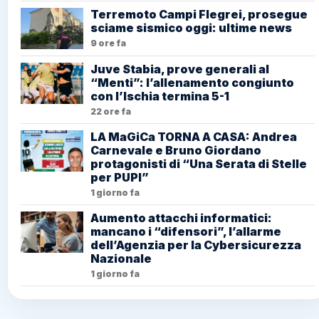
Terremoto Campi Flegrei, prosegue
sciame sismico oggi: ultime news
9 ore fa
Juve Stabia, prove generali al
“Menti”: l’allenamento congiunto
con l’Ischia termina 5-1
22 ore fa
LA MaGiCa TORNA A CASA: Andrea
Carnevale e Bruno Giordano
protagonisti di “Una Serata di Stelle
per PUPI”
1 giorno fa
Aumento attacchi informatici:
mancano i “difensori”, l’allarme
dell’Agenzia per la Cybersicurezza
Nazionale
1 giorno fa