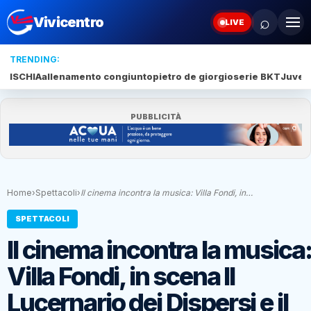
⌕
Vivicentro
LIVE
TRENDING:
ISCHIA
allenamento congiunto
pietro de giorgio
serie BKT
Juve 
PUBBLICITÀ
Home
›
Spettacoli
›
Il cinema incontra la musica: Villa Fondi, in…
SPETTACOLI
Il cinema incontra la musica
Villa Fondi, in scena Il
Lucernario dei Dispersi e il