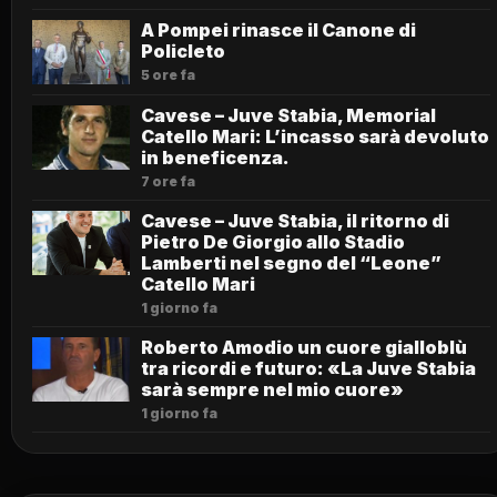
A Pompei rinasce il Canone di
Policleto
5 ore fa
Cavese – Juve Stabia, Memorial
Catello Mari: L’incasso sarà devoluto
in beneficenza.
7 ore fa
Cavese – Juve Stabia, il ritorno di
Pietro De Giorgio allo Stadio
Lamberti nel segno del “Leone”
Catello Mari
1 giorno fa
Roberto Amodio un cuore gialloblù
tra ricordi e futuro: «La Juve Stabia
sarà sempre nel mio cuore»
1 giorno fa