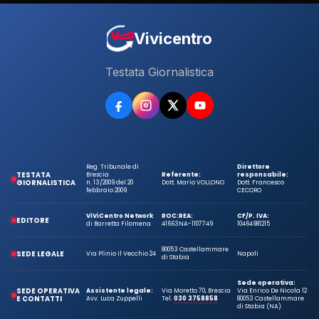
Vivicentro
Testata Giornalistica
Reg. Tribunale di
Direttore
TESTATA
Brescia
Referente:
responsabile:
GIORNALISTICA
n. 13/2009 del 20
Dott. Mario VOLLONO
Dott. Francesco
febbraio 2009
CECORO
ViViCentro Network
ROC:
REA:
CF/P. IVA:
EDITORE
di Barretta Filomena
41663
NA-1107749
10464981215
80053 Castellammare
SEDE LEGALE
Via Plinio Il Vecchio 24
Napoli
di Stabia
Sede operativa:
SEDE OPERATIVA
Assistente legale:
Via Moretto 70, Brescia
Via Enrico De Nicola 12
E CONTATTI
Avv. Luca Zuppelli
Tel.
030 3758858
80053 Castellammare
di Stabia (NA)