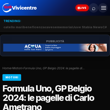
⌕
Vivicentro
LIVE
TRENDING:
catello mari
beneficenza
cavese
memorial
Juve Stabia News
CAM
PUBBLICITÀ
Home
›
Motori
›
Formula Uno, GP Belgio 2024: le pagelle di…
MOTORI
Formula Uno, GP Belgio
2024: le pagelle di Carlo
Ametrano