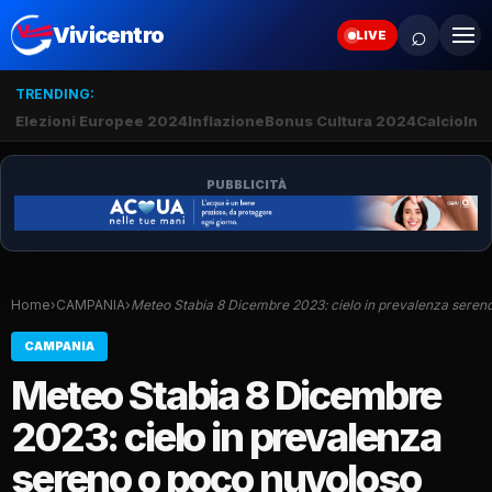
⌕
Vivicentro
LIVE
TRENDING:
Elezioni Europee 2024
Inflazione
Bonus Cultura 2024
Calcio
Inte
PUBBLICITÀ
Home
›
CAMPANIA
›
Meteo Stabia 8 Dicembre 2023: cielo in prevalenza sere
CAMPANIA
Meteo Stabia 8 Dicembre
2023: cielo in prevalenza
sereno o poco nuvoloso