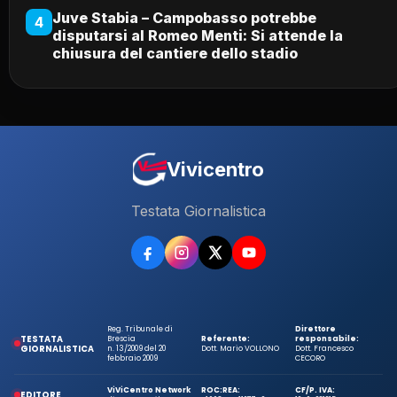
Juve Stabia – Campobasso potrebbe
4
disputarsi al Romeo Menti: Si attende la
chiusura del cantiere dello stadio
Vivicentro
Testata Giornalistica
Reg. Tribunale di
Direttore
TESTATA
Brescia
Referente:
responsabile:
GIORNALISTICA
n. 13/2009 del 20
Dott. Mario VOLLONO
Dott. Francesco
febbraio 2009
CECORO
ViViCentro Network
ROC:
REA:
CF/P. IVA:
EDITORE