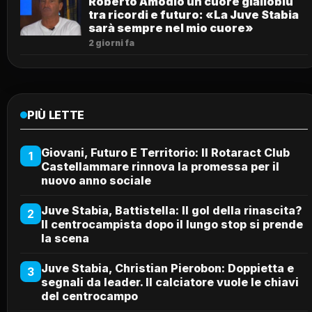
Roberto Amodio un cuore gialloblù
tra ricordi e futuro: «La Juve Stabia
sarà sempre nel mio cuore»
2 giorni fa
PIÙ LETTE
Giovani, Futuro E Territorio: Il Rotaract Club
1
Castellammare rinnova la promessa per il
nuovo anno sociale
Juve Stabia, Battistella: Il gol della rinascita?
2
Il centrocampista dopo il lungo stop si prende
la scena
Juve Stabia, Christian Pierobon: Doppietta e
3
segnali da leader. Il calciatore vuole le chiavi
del centrocampo