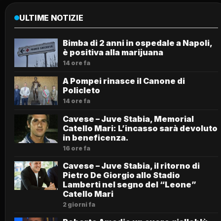
ULTIME NOTIZIE
Bimba di 2 anni in ospedale a Napoli,
è positiva alla marijuana
14 ore fa
A Pompei rinasce il Canone di
Policleto
14 ore fa
Cavese – Juve Stabia, Memorial
Catello Mari: L’incasso sarà devoluto
in beneficenza.
16 ore fa
Cavese – Juve Stabia, il ritorno di
Pietro De Giorgio allo Stadio
Lamberti nel segno del “Leone”
Catello Mari
2 giorni fa