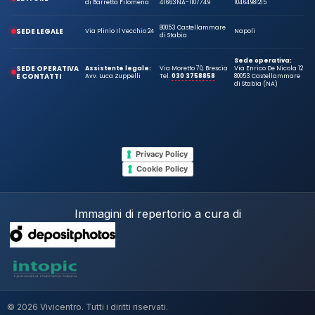
di Barretta Filomena
41663
NA-1107749
10464981215
80053 Castellammare
SEDE LEGALE
Via Plinio Il Vecchio 24
Napoli
di Stabia
Sede operativa:
SEDE OPERATIVA
Assistente legale:
Via Moretto 70, Brescia
Via Enrico De Nicola 12
E CONTATTI
Avv. Luca Zuppelli
Tel.
030 3758858
80053 Castellammare
di Stabia (NA)
Privacy Policy
Cookie Policy
Immagini di repertorio a cura di
© 2026 Vivicentro. Tutti i diritti riservati.