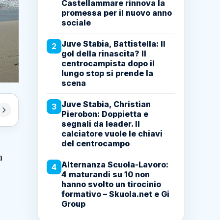
Castellammare rinnova la
promessa per il nuovo anno
sociale
Juve Stabia, Battistella: Il
2
gol della rinascita? Il
centrocampista dopo il
lungo stop si prende la
scena
Juve Stabia, Christian
3
Pierobon: Doppietta e
segnali da leader. Il
calciatore vuole le chiavi
del centrocampo
a
Alternanza Scuola-Lavoro:
4
4 maturandi su 10 non
hanno svolto un tirocinio
formativo – Skuola.net e Gi
Group