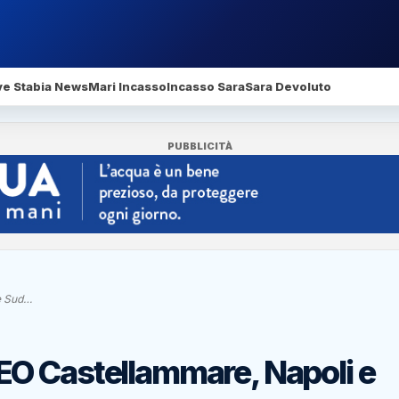
ve Stabia News
Mari Incasso
Incasso Sara
Sara Devoluto
PUBBLICITÀ
e Sud…
O Castellammare, Napoli e