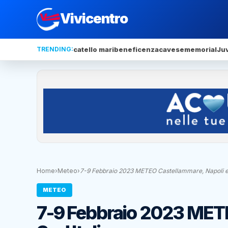
Vivicentro
TRENDING:
catello mari
beneficenza
cavese
memorial
Ju
Home
›
Meteo
›
7-9 Febbraio 2023 METEO Castellammare, Napoli 
METEO
7-9 Febbraio 2023 METE