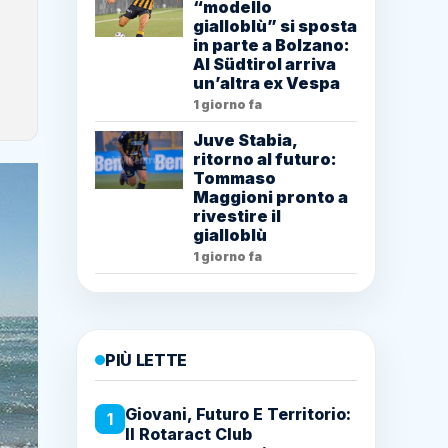
“modello
gialloblù” si sposta
in parte a Bolzano:
Al Südtirol arriva
un’altra ex Vespa
1 giorno fa
Juve Stabia,
ritorno al futuro:
Tommaso
Maggioni pronto a
rivestire il
gialloblù
1 giorno fa
PIÙ LETTE
Giovani, Futuro E Territorio:
1
Il Rotaract Club