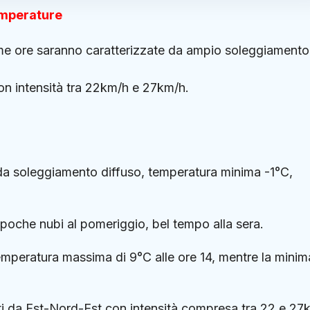
emperature
ime ore saranno caratterizzate da ampio soleggiamento
on intensità tra 22km/h e 27km/h.
 da soleggiamento diffuso, temperatura minima -1°C,
 poche nubi al pomeriggio, bel tempo alla sera.
temperatura massima di 9°C alle ore 14, mentre la minim
nti da Est-Nord-Est con intensità compresa tra 22 e 27