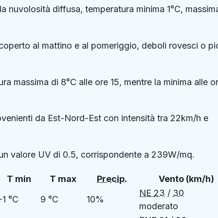
da nuvolosità diffusa, temperatura minima 1°C, massim
coperto al mattino e al pomeriggio, deboli rovesci o p
ura massima di 8°C alle ore 15, mentre la minima alle o
rovenienti da Est-Nord-Est con intensità tra 22km/h e
on un valore UV di 0.5, corrispondente a 239W/mq.
T min
T max
Precip.
Vento (km/h)
NE
23
/
30
-1 °C
9 °C
10%
moderato