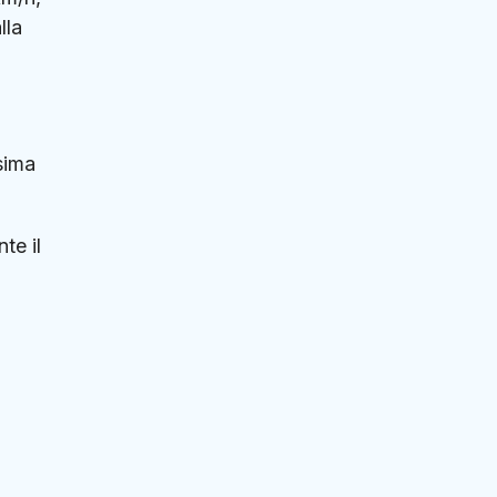
lla
sima
te il