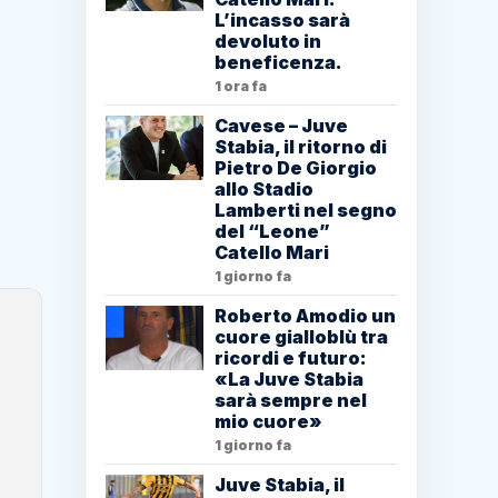
L’incasso sarà
devoluto in
beneficenza.
1 ora fa
Cavese – Juve
Stabia, il ritorno di
Pietro De Giorgio
allo Stadio
Lamberti nel segno
del “Leone”
Catello Mari
1 giorno fa
Roberto Amodio un
cuore gialloblù tra
ricordi e futuro:
«La Juve Stabia
sarà sempre nel
mio cuore»
1 giorno fa
Juve Stabia, il