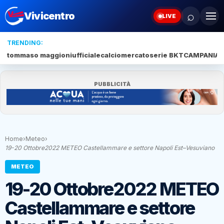
⌕
Vivicentro
LIVE
TRENDING:
tommaso maggioni
ufficiale
calciomercato
serie BKT
CAMPANIA
J
PUBBLICITÀ
Home
›
Meteo
›
19-20 Ottobre2022 METEO Castellammare e settore Napoli Est–Vesuviano
METEO
19-20 Ottobre2022 METEO
Castellammare e settore