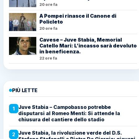
20 ore fa
A Pompei rinasce il Canone di
Policleto
20 ore fa
Cavese – Juve Stabia, Memorial
Catello Mari: L’incasso sarà devoluto
in beneficenza.
22 ore fa
PIÙ LETTE
Juve Stabia – Campobasso potrebbe
1
disputarsi al Romeo Menti: Si attende la
chiusura del cantiere dello stadio
Juve Stabia, la rivoluzione verde del D.S.
2