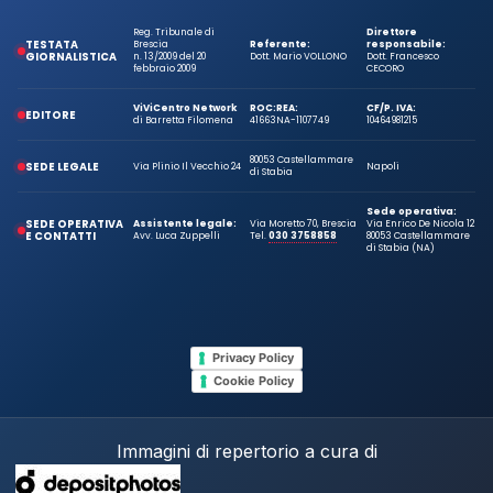
Reg. Tribunale di
Direttore
TESTATA
Brescia
Referente:
responsabile:
GIORNALISTICA
n. 13/2009 del 20
Dott. Mario VOLLONO
Dott. Francesco
febbraio 2009
CECORO
ViViCentro Network
ROC:
REA:
CF/P. IVA:
EDITORE
di Barretta Filomena
41663
NA-1107749
10464981215
80053 Castellammare
SEDE LEGALE
Via Plinio Il Vecchio 24
Napoli
di Stabia
Sede operativa:
SEDE OPERATIVA
Assistente legale:
Via Moretto 70, Brescia
Via Enrico De Nicola 12
E CONTATTI
Avv. Luca Zuppelli
Tel.
030 3758858
80053 Castellammare
di Stabia (NA)
Privacy Policy
Cookie Policy
Immagini di repertorio a cura di