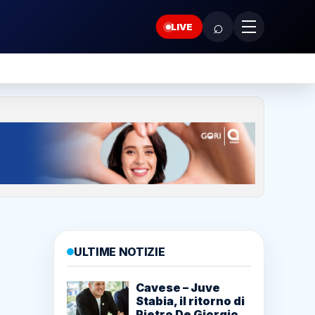
⌕
LIVE
ULTIME NOTIZIE
Cavese – Juve
Stabia, il ritorno di
Pietro De Giorgio