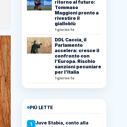
ritorno al futuro:
Tommaso
Maggioni pronto a
rivestire il
gialloblù
1 giorno fa
DDL Caccia, il
Parlamento
accelera: cresce il
confronto con
l’Europa. Rischio
sanzioni pecuniare
per l’Italia
1 giorno fa
PIÙ LETTE
Juve Stabia, conto alla
1