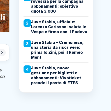
rovescia per la campagna
abbonamenti: obiettivo
quota 3.000
Juve Stabia, ufficiale:
2
Lorenzo Carissoni saluta le
Vespe e firma con il Padova
Juve Stabia – Cremonese,
3
una storia da riscrivere:
prima lo Zini, poi il Romeo
Menti
Juve Stabia, nuova
4
a
gestione per biglietti e
cco
abbonamenti: Vivaticket
prende il posto di ETES