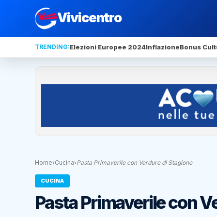
Vivicentro
TRENDING:
Elezioni Europee 2024
Inflazione
Bonus Cult
Home
›
Cucina
›
Pasta Primaverile con Verdure di Stagione
CUCINA
Pasta Primaverile con V