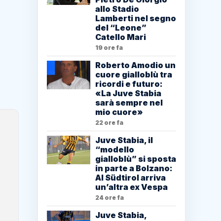
allo Stadio
Lamberti nel segno
del “Leone”
Catello Mari
19 ore fa
Roberto Amodio un
cuore gialloblù tra
ricordi e futuro:
«La Juve Stabia
sarà sempre nel
mio cuore»
22 ore fa
Juve Stabia, il
“modello
gialloblù” si sposta
in parte a Bolzano:
Al Südtirol arriva
un’altra ex Vespa
24 ore fa
Juve Stabia,