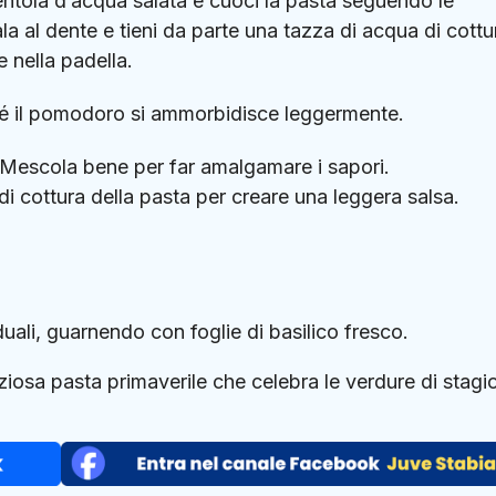
entola d’acqua salata e cuoci la pasta seguendo le
ala al dente e tieni da parte una tazza di acqua di cottu
 nella padella.
ché il pomodoro si ammorbidisce leggermente.
a.Mescola bene per far amalgamare i sapori.
i cottura della pasta per creare una leggera salsa.
iduali, guarnendo con foglie di basilico fresco.
osa pasta primaverile che celebra le verdure di stagi