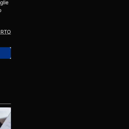
glie
o
ERTO