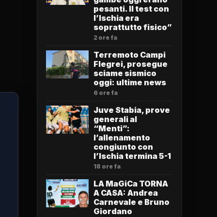
pesanti. Il test con
l’Ischia era
soprattutto fisico”
2 ore fa
Terremoto Campi
Flegrei, prosegue
sciame sismico
oggi: ultime news
6 ore fa
Juve Stabia, prove
generali al
“Menti”:
l’allenamento
congiunto con
l’Ischia termina 5-1
18 ore fa
LA MaGiCa TORNA
A CASA: Andrea
Carnevale e Bruno
Giordano