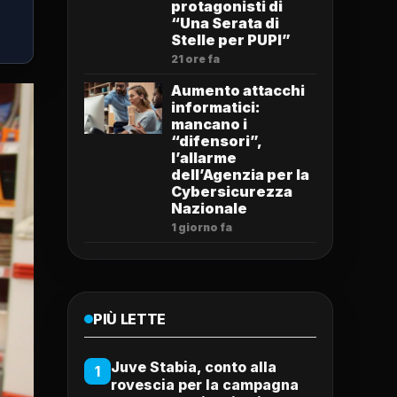
protagonisti di
“Una Serata di
Stelle per PUPI”
21 ore fa
Aumento attacchi
informatici:
mancano i
“difensori”,
l’allarme
dell’Agenzia per la
Cybersicurezza
Nazionale
1 giorno fa
PIÙ LETTE
Juve Stabia, conto alla
1
rovescia per la campagna