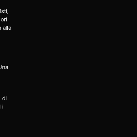
sti,
ori
 alla
 Una
 di
li