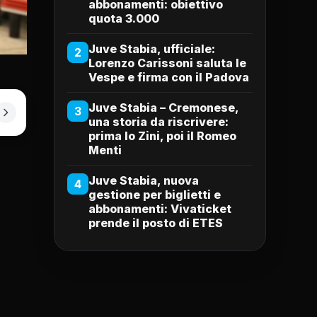
abbonamenti: obiettivo
quota 3.000
Juve Stabia, ufficiale:
2
Lorenzo Carissoni saluta le
Vespe e firma con il Padova
Juve Stabia – Cremonese,
3
una storia da riscrivere:
prima lo Zini, poi il Romeo
Menti
Juve Stabia, nuova
4
gestione per biglietti e
abbonamenti: Vivaticket
prende il posto di ETES