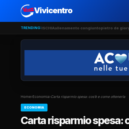
Vivicentro
TRENDING:
ISCHIA
allenamento congiunto
pietro de gior
Home
›
Economia
›
Carta risparmio spesa: cos’è e come ottenerla
ECONOMIA
Carta risparmio spesa: 