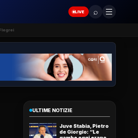
⌕
LIVE
Flegrei
ULTIME NOTIZIE
Juve Stabia, Pietro
de Giorgio: “Le
gambe oggi erano