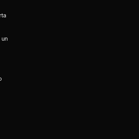
rta
 un
o