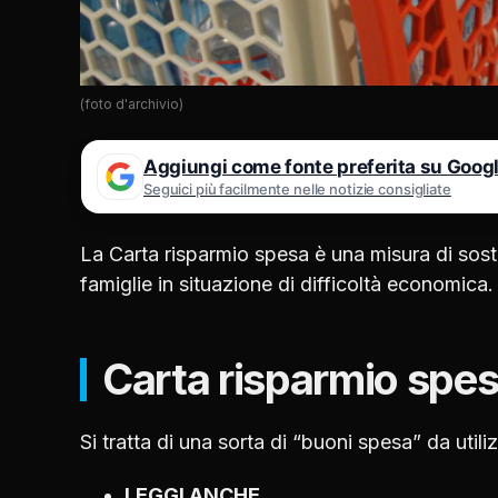
(foto d'archivio)
Aggiungi come fonte preferita su Goog
Seguici più facilmente nelle notizie consigliate
La Carta risparmio spesa è una misura di sos
famiglie in situazione di difficoltà economica.
Carta risparmio spes
Si tratta di una sorta di “buoni spesa” da utili
LEGGI ANCHE