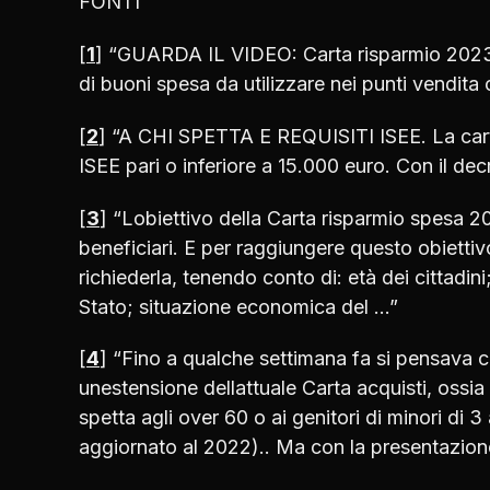
FONTI
[
1
] “GUARDA IL VIDEO: Carta risparmio 2023: c
di buoni spesa da utilizzare nei punti vendita 
[
2
] “A CHI SPETTA E REQUISITI ISEE. La cart
ISEE pari o inferiore a 15.000 euro. Con il d
[
3
] “Lobiettivo della Carta risparmio spesa 202
beneficiari. E per raggiungere questo obiettivo
richiederla, tenendo conto di: età dei cittadini;
Stato; situazione economica del …”
[
4
] “Fino a qualche settimana fa si pensava
unestensione dellattuale Carta acquisti, ossia
spetta agli over 60 o ai genitori di minori di 
aggiornato al 2022).. Ma con la presentazione