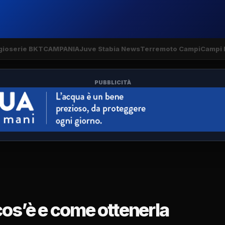
gio
serie BKT
CAMPANIA
Juve Stabia News
Terremoto Campi
Campi 
PUBBLICITÀ
cos’è e come ottenerla