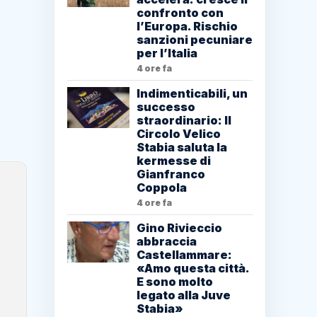
confronto con
l’Europa. Rischio
sanzioni pecuniare
per l’Italia
4 ore fa
Indimenticabili, un
successo
straordinario: Il
Circolo Velico
Stabia saluta la
kermesse di
Gianfranco
Coppola
4 ore fa
Gino Rivieccio
abbraccia
Castellammare:
«Amo questa città.
E sono molto
legato alla Juve
Stabia»