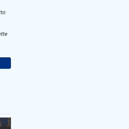
tto
tte