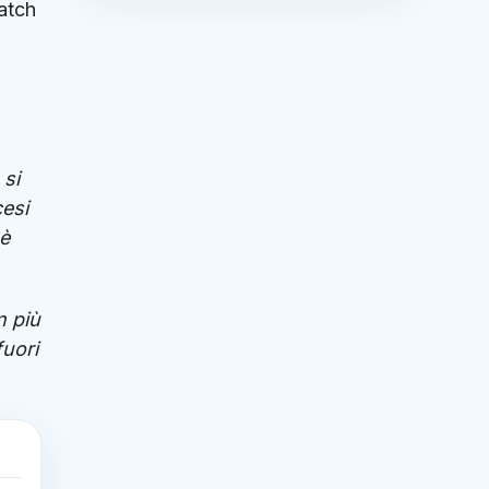
atch
 si
esi
 è
n più
fuori