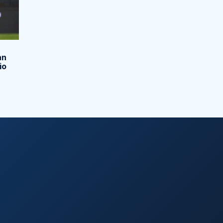
an
io