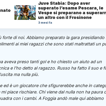
Juve Stabia: Dopo aver
superato l’esame Pescara, le
onato
Vespe si preparano a superar
un altro con il Frosinone
3 mesi fa
ù forte di noi. Abbiamo preparato la gara presidiando 
limenti ai miei ragazzi che sono stati maltrattati un p
 aveva preso tanti gol e ho chiesto un aiuto ad un
nica e l’ho detto al ragazzo. Russo ha fatto il suo e f
uscita ma nulla più.
be ed è un giocatore che sfigurerebbe anche in catego
mi piace rischiare. Chi viene dal nulla non ha paura d
 squadra con i cambi. A Foggia andò male qui abbiamo