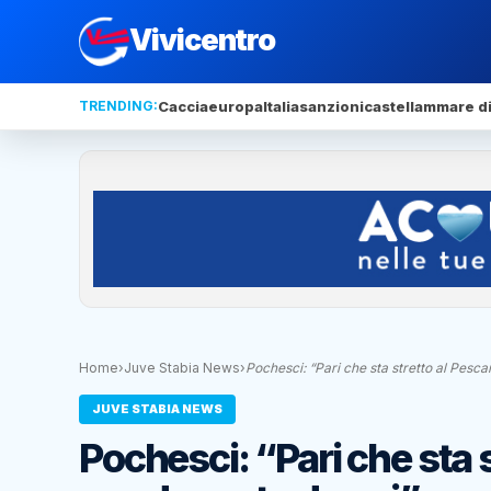
Vivicentro
TRENDING:
Caccia
europa
Italia
sanzioni
castellammare di
Home
›
Juve Stabia News
›
Pochesci: “Pari che sta stretto al Pesc
JUVE STABIA NEWS
Pochesci: “Pari che sta 