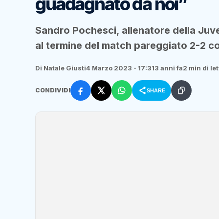
guadagnato da noi”
Sandro Pochesci, allenatore della Juv
al termine del match pareggiato 2-2 c
Di Natale Giusti
4 Marzo 2023 - 17:31
3 anni fa
2 min di le
CONDIVIDI
SHARE