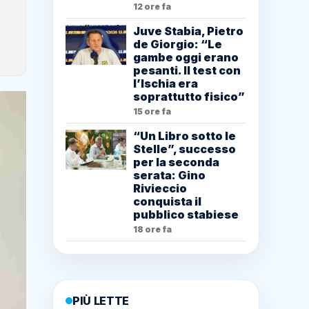
12 ore fa
Juve Stabia, Pietro
de Giorgio: “Le
gambe oggi erano
pesanti. Il test con
l’Ischia era
soprattutto fisico”
15 ore fa
“Un Libro sotto le
Stelle”, successo
per la seconda
serata: Gino
Rivieccio
conquista il
pubblico stabiese
18 ore fa
PIÙ LETTE