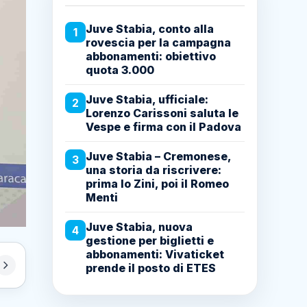
Juve Stabia, conto alla
1
rovescia per la campagna
abbonamenti: obiettivo
quota 3.000
Juve Stabia, ufficiale:
2
Lorenzo Carissoni saluta le
Vespe e firma con il Padova
Juve Stabia – Cremonese,
3
una storia da riscrivere:
prima lo Zini, poi il Romeo
Menti
Juve Stabia, nuova
4
gestione per biglietti e
abbonamenti: Vivaticket
prende il posto di ETES