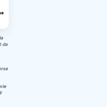
ne
la
ò da
orse
rie
i