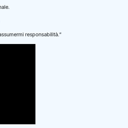
nale.
.
assumermi responsabilità.”