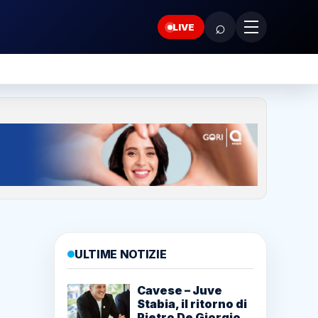
⌕
LIVE
ULTIME NOTIZIE
Cavese – Juve
Stabia, il ritorno di
Pietro De Giorgio