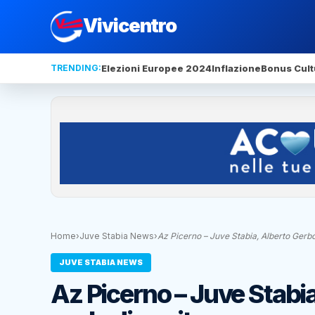
Vivicentro
TRENDING:
Elezioni Europee 2024
Inflazione
Bonus Cult
Home
›
Juve Stabia News
›
Az Picerno – Juve Stabia, Alberto Gerb
JUVE STABIA NEWS
Az Picerno – Juve Stabia