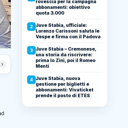
rovescia per la campagna
abbonamenti: obiettivo
quota 3.000
Juve Stabia, ufficiale:
2
Lorenzo Carissoni saluta le
Vespe e firma con il Padova
Juve Stabia – Cremonese,
3
una storia da riscrivere:
prima lo Zini, poi il Romeo
Menti
Juve Stabia, nuova
4
gestione per biglietti e
abbonamenti: Vivaticket
prende il posto di ETES
ad