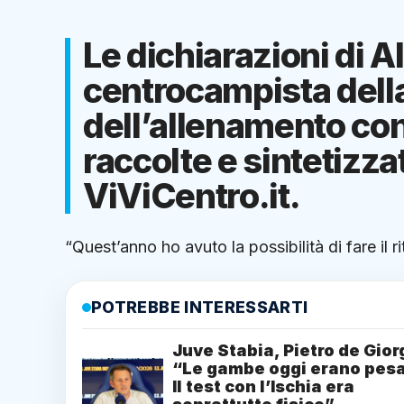
Le dichiarazioni di 
centrocampista della
dell’allenamento con
raccolte e sintetizza
ViViCentro.it.
“Quest’anno ho avuto la possibilità di fare il r
POTREBBE INTERESSARTI
Juve Stabia, Pietro de Gior
“Le gambe oggi erano pesa
Il test con l’Ischia era