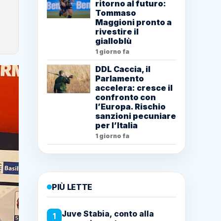
ritorno al futuro:
Tommaso
Maggioni pronto a
rivestire il
gialloblù
1 giorno fa
DDL Caccia, il
Parlamento
accelera: cresce il
confronto con
l’Europa. Rischio
sanzioni pecuniare
per l’Italia
1 giorno fa
PIÙ LETTE
Juve Stabia, conto alla
1