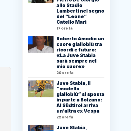
allo Stadio
Lamberti nel segno
del “Leone”
Catello Mari
17 ore fa
Roberto Amodio un
cuore gialloblù tra
ricordi e futuro:
«La Juve Stabia
sarà sempre nel
mio cuore»
20 ore fa
Juve Stabia, il
“modello
gialloblù” si sposta
in parte a Bolzano:
Al Südtirol arriva
un’altra ex Vespa
22 ore fa
Juve Stabia,