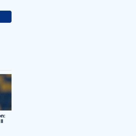
on:
Il